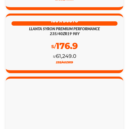
100% DSCTO
LLANTA SYRON PREMIUM PERFORMANCE
235/40ZR19 98Y
176.9
S/
61,249.0
S/
235/40ZR19