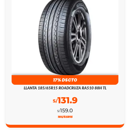
17% DSCTO
LLANTA 185/65R15 ROADCRUZA RA510 88H TL
131.9
S/
159.0
S/
185/65R15