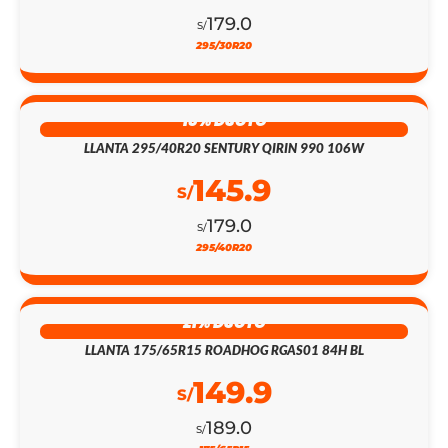
179.0
S/
295/30R20
18% DSCTO
LLANTA 295/40R20 SENTURY QIRIN 990 106W
145.9
S/
179.0
S/
295/40R20
21% DSCTO
LLANTA 175/65R15 ROADHOG RGAS01 84H BL
149.9
S/
189.0
S/