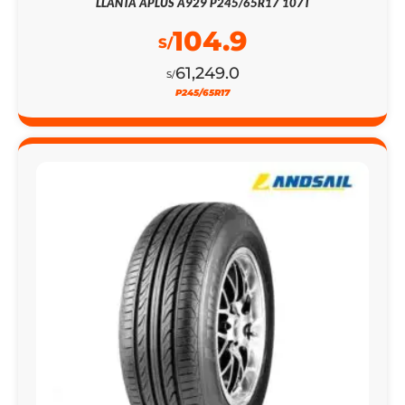
LLANTA APLUS A929 P245/65R17 107T
104.9
S/
61,249.0
S/
P245/65R17