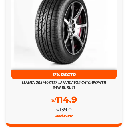
17% DSCTO
LLANTA 205/40ZR17 LANVIGATOR CATCHPOWER
84W BL XL TL
114.9
S/
139.0
S/
205/40ZR17