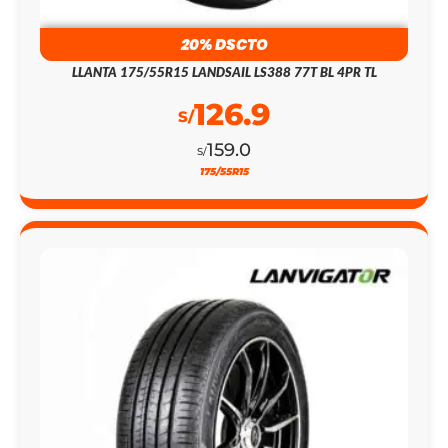
20% DSCTO
LLANTA 175/55R15 LANDSAIL LS388 77T BL 4PR TL
126.9
S/
159.0
S/
175/55R15