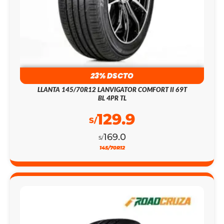
23% DSCTO
LLANTA 145/70R12 LANVIGATOR COMFORT II 69T
BL 4PR TL
129.9
S/
169.0
S/
145/70R12