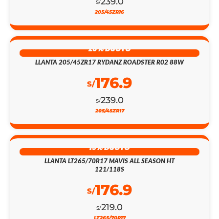
239.0
S/
205/45ZR16
26% DSCTO
LLANTA 205/45ZR17 RYDANZ ROADSTER R02 88W
176.9
S/
239.0
S/
205/45ZR17
19% DSCTO
LLANTA LT265/70R17 MAVIS ALL SEASON HT
121/118S
176.9
S/
219.0
S/
LT265/70R17