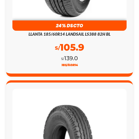
24% DSCTO
LLANTA 185/60R14 LANDSAIL LS388 82H BL
105.9
S/
139.0
S/
185/60R14