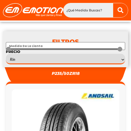
FILTROS
PRECIO
S
—
S
P235/50ZR18