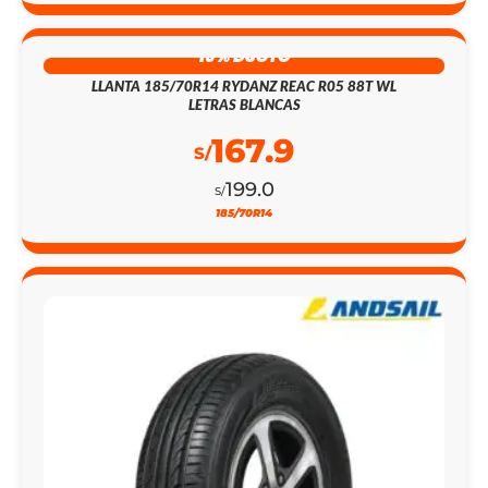
16% DSCTO
LLANTA 185/70R14 RYDANZ REAC R05 88T WL
LETRAS BLANCAS
167.9
S/
199.0
S/
185/70R14