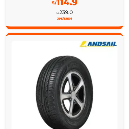
114.9
S/
239.0
S/
205/55R16