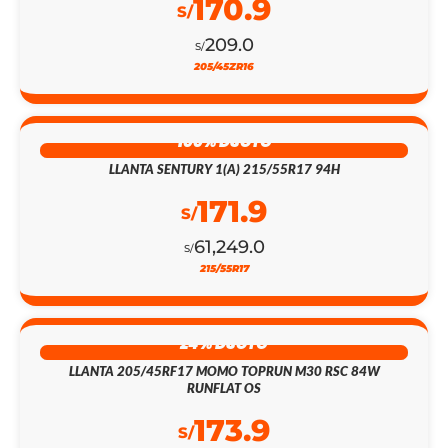
170.9
S/
209.0
S/
205/45ZR16
100% DSCTO
LLANTA SENTURY 1(A) 215/55R17 94H
171.9
S/
61,249.0
S/
215/55R17
24% DSCTO
LLANTA 205/45RF17 MOMO TOPRUN M30 RSC 84W
RUNFLAT OS
173.9
S/