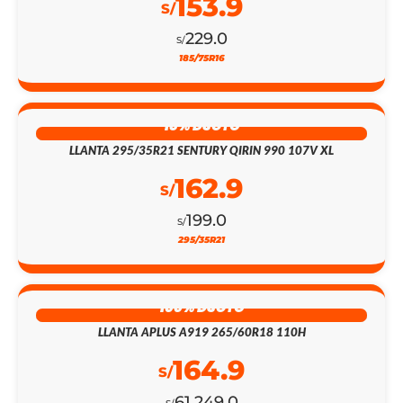
153.9
S/
229.0
S/
185/75R16
18% DSCTO
LLANTA 295/35R21 SENTURY QIRIN 990 107V XL
162.9
S/
199.0
S/
295/35R21
100% DSCTO
LLANTA APLUS A919 265/60R18 110H
164.9
S/
61,249.0
S/