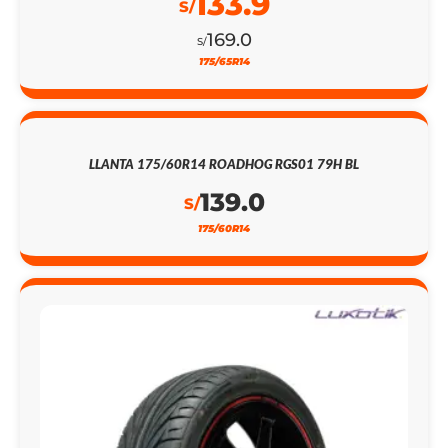
133.9
S/
169.0
S/
175/65R14
LLANTA 175/60R14 ROADHOG RGS01 79H BL
139.0
S/
175/60R14