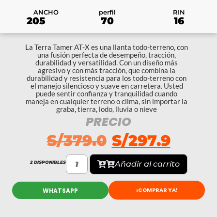
RIN
ANCHO
perfil
16
205
70
La Terra Tamer AT-X es una llanta todo-terreno, con
una fusión perfecta de desempeño, tracción,
durabilidad y versatilidad. Con un diseño más
agresivo y con más tracción, que combina la
durabilidad y resistencia para los todo-terreno con
el manejo silencioso y suave en carretera. Usted
puede sentir confianza y tranquilidad cuando
maneja en cualquier terreno o clima, sin importar la
graba, tierra, lodo, lluvia o nieve
PRECIO
S/
379.0
S/
297.9
2 DISPONIBLES
Añadir al carrito
¡COMPRAR YA!
WHATSAPP