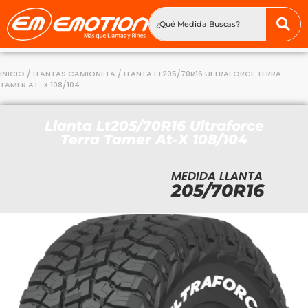
INICIO
/
LLANTAS CAMIONETA
/ LLANTA LT205/70R16 ULTRAFORCE TERRA
TAMER AT-X 108/104
Llanta Lt205/70R16 Ultraforce
Terra Tamer At-X 108/104
MEDIDA LLANTA
205/70R16