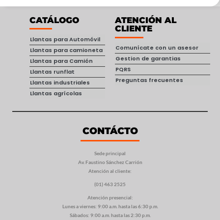
CATÁLOGO
ATENCIÓN AL
CLIENTE
Llantas para Automóvil
Comunícate con un asesor
Llantas para camioneta
Gestion de garantias
Llantas para Camión
PQRS
Llantas runflat
Preguntas frecuentes
Llantas industriales
Llantas agrícolas
CONTÁCTO
Sede principal
Av. Faustino Sánchez Carrión
Atención al cliente:
(01) 463 2525
Atención presencial:
Lunes a viernes: 9:00 a.m. hasta las 6:30 p.m.
Sábados: 9:00 a.m. hasta las 2:30 p.m.