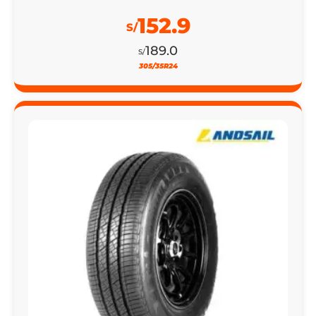
152.9
S/
189.0
S/
305/35R24