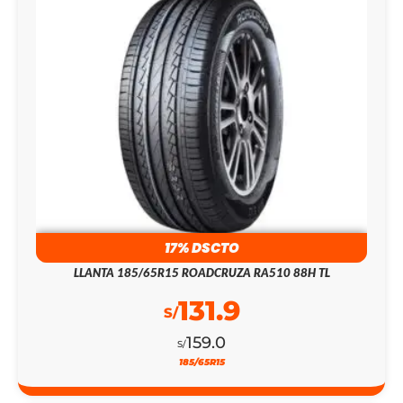
17% DSCTO
LLANTA 185/65R15 ROADCRUZA RA510 88H TL
131.9
S/
159.0
S/
185/65R15