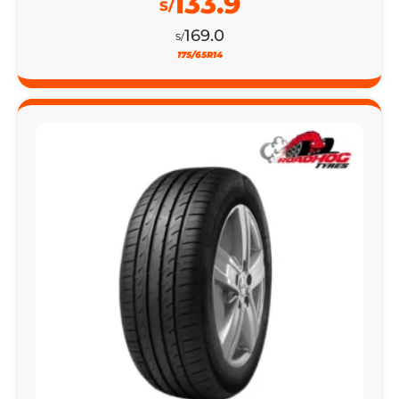
133.9
S/
169.0
S/
175/65R14