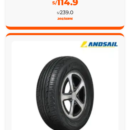
114.9
S/
239.0
S/
205/55R16