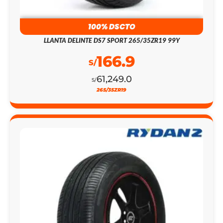
100% DSCTO
LLANTA DELINTE DS7 SPORT 265/35ZR19 99Y
166.9
S/
61,249.0
S/
265/35ZR19