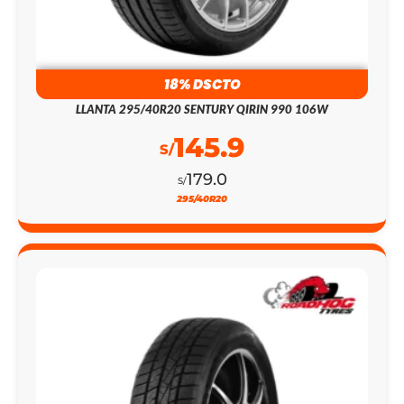
18% DSCTO
LLANTA 295/40R20 SENTURY QIRIN 990 106W
145.9
S/
179.0
S/
295/40R20