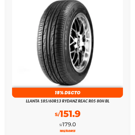
15% DSCTO
LLANTA 185/60R13 RYDANZ REAC R05 80H BL
151.9
S/
179.0
S/
185/60R13