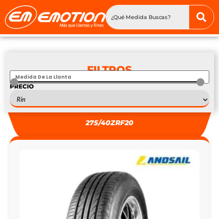
FILTROS
PRECIO
S
—
S
275/40ZRF20