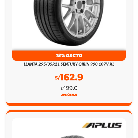
18% DSCTO
LLANTA 295/35R21 SENTURY QIRIN 990 107V XL
162.9
S/
199.0
S/
295/35R21