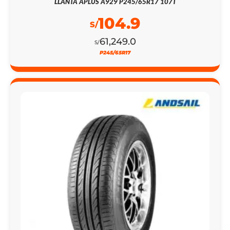
LLANTA APLUS A929 P245/65R17 107T
104.9
S/
61,249.0
S/
P245/65R17