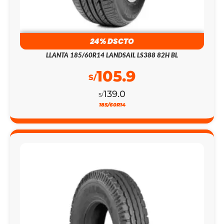
24% DSCTO
LLANTA 185/60R14 LANDSAIL LS388 82H BL
105.9
S/
139.0
S/
185/60R14