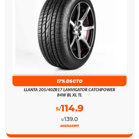
17% DSCTO
LLANTA 205/40ZR17 LANVIGATOR CATCHPOWER
84W BL XL TL
114.9
S/
139.0
S/
205/40ZR17