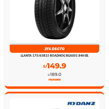
21% DSCTO
LLANTA 175/65R15 ROADHOG RGAS01 84H BL
149.9
S/
189.0
S/
175/65R15