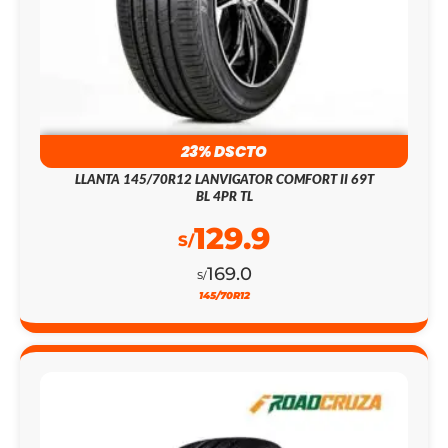
23% DSCTO
LLANTA 145/70R12 LANVIGATOR COMFORT II 69T
BL 4PR TL
129.9
S/
169.0
S/
145/70R12