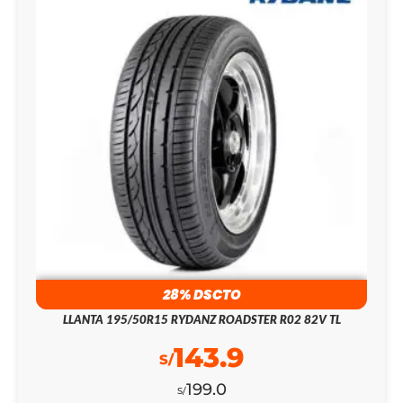
28% DSCTO
LLANTA 195/50R15 RYDANZ ROADSTER R02 82V TL
143.9
S/
199.0
S/