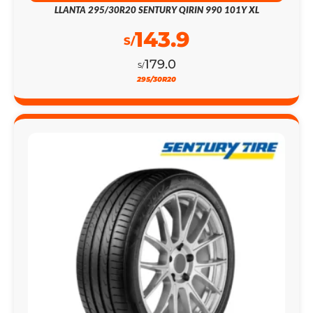
LLANTA 295/30R20 SENTURY QIRIN 990 101Y XL
143.9
S/
179.0
S/
295/30R20