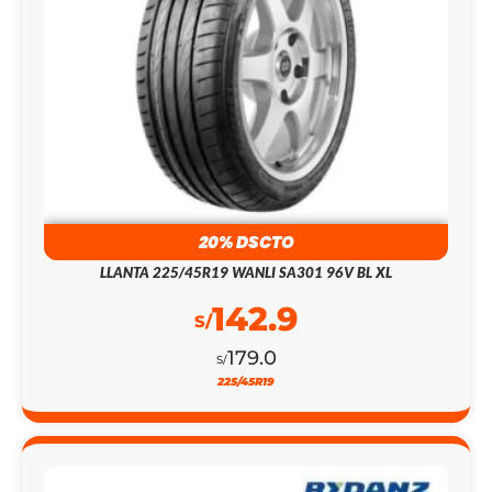
20% DSCTO
LLANTA 225/45R19 WANLI SA301 96V BL XL
142.9
S/
179.0
S/
225/45R19