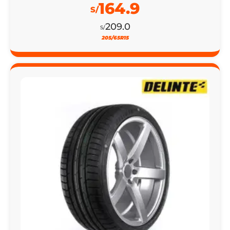
164.9
S/
209.0
S/
205/65R15