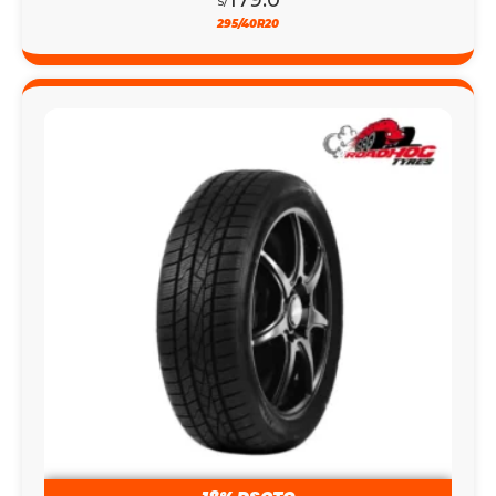
S/
295/40R20