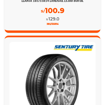
LLANTA 185/55R14 LANDSAIL LS388 80H BL
100.9
S/
129.0
S/
185/55R14