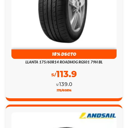
18% DSCTO
LLANTA 175/60R14 ROADHOG RGS01 79H BL
113.9
S/
139.0
S/
175/60R14