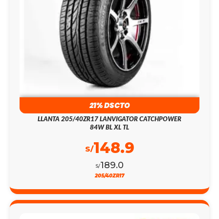
21% DSCTO
LLANTA 205/40ZR17 LANVIGATOR CATCHPOWER
84W BL XL TL
148.9
S/
189.0
S/
205/40ZR17