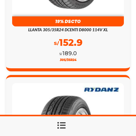
19% DSCTO
LLANTA 305/35R24 DCENTI D8000 114V XL
152.9
S/
189.0
S/
305/35R24