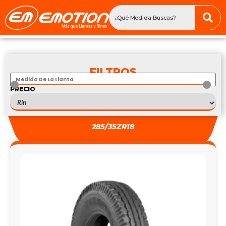
FILTROS
PRECIO
S
303
—
S
303
285/35ZR18