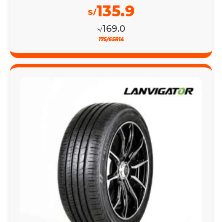
135.9
S/
169.0
S/
175/65R14