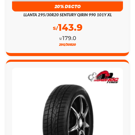
20% DSCTO
LLANTA 295/30R20 SENTURY QIRIN 990 101Y XL
143.9
S/
179.0
S/
295/30R20