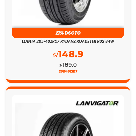
21% DSCTO
LLANTA 205/40ZR17 RYDANZ ROADSTER R02 84W
148.9
S/
189.0
S/
205/40ZR17