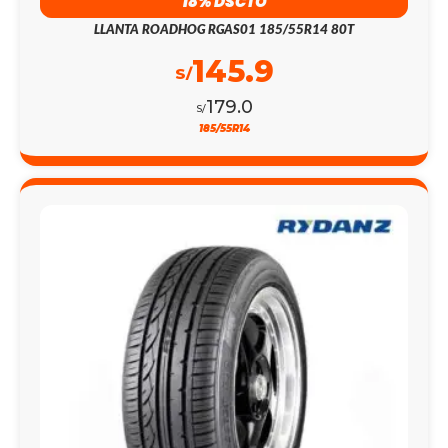
18% DSCTO
LLANTA ROADHOG RGAS01 185/55R14 80T
145.9
S/
179.0
S/
185/55R14