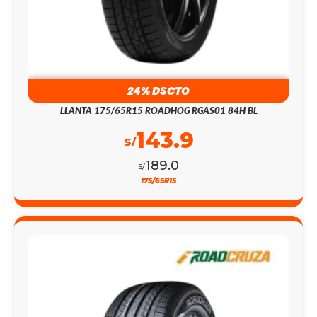
24% DSCTO
LLANTA 175/65R15 ROADHOG RGAS01 84H BL
143.9
S/
189.0
S/
175/65R15