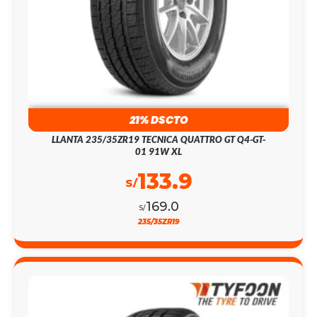
21% DSCTO
LLANTA 235/35ZR19 TECNICA QUATTRO GT Q4-GT-
01 91W XL
133.9
S/
169.0
S/
235/35ZR19