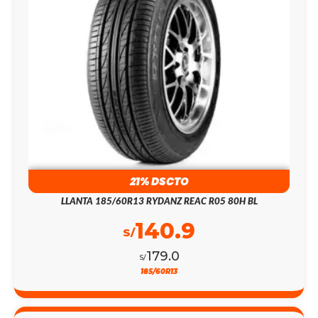
21% DSCTO
LLANTA 185/60R13 RYDANZ REAC R05 80H BL
140.9
S/
179.0
S/
185/60R13