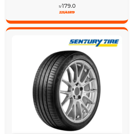
179.0
S/
225/45R19