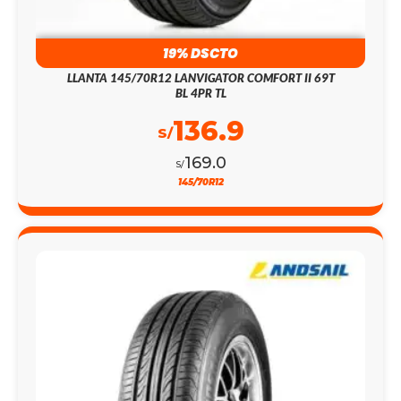
19% DSCTO
LLANTA 145/70R12 LANVIGATOR COMFORT II 69T
BL 4PR TL
136.9
S/
169.0
S/
145/70R12