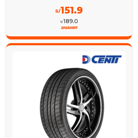
151.9
S/
189.0
S/
205/40R17