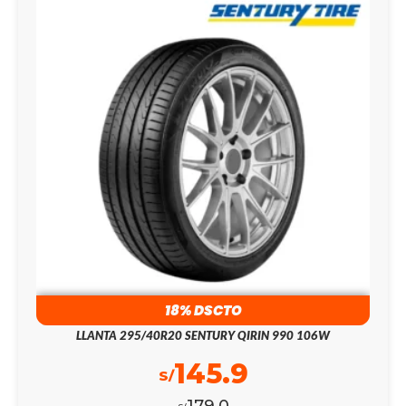
18% DSCTO
LLANTA 295/40R20 SENTURY QIRIN 990 106W
145.9
S/
179.0