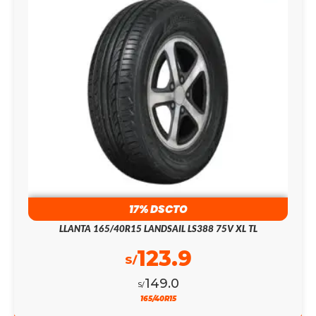
17% DSCTO
LLANTA 165/40R15 LANDSAIL LS388 75V XL TL
123.9
S/
149.0
S/
165/40R15