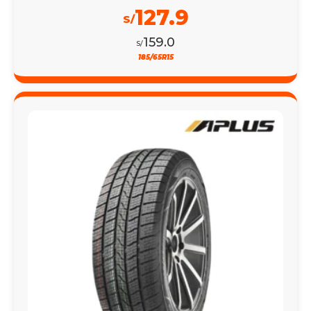
127.9
S/
159.0
S/
185/65R15