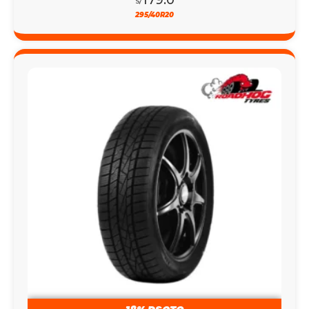
S/
295/40R20