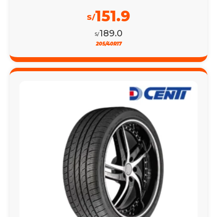
151.9
S/
189.0
S/
205/40R17