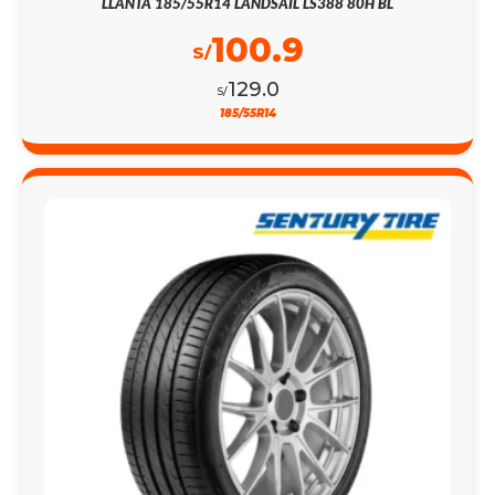
LLANTA 185/55R14 LANDSAIL LS388 80H BL
100.9
S/
129.0
S/
185/55R14