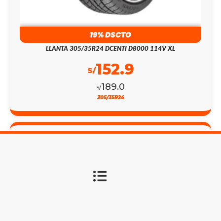
19% DSCTO
LLANTA 305/35R24 DCENTI D8000 114V XL
152.9
S/
189.0
S/
305/35R24