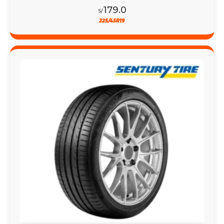
179.0
S/
225/45R19