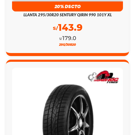
20% DSCTO
LLANTA 295/30R20 SENTURY QIRIN 990 101Y XL
143.9
S/
179.0
S/
295/30R20