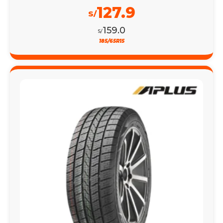
127.9
S/
159.0
S/
185/65R15