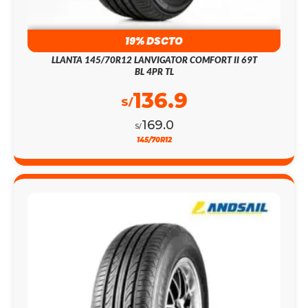
19% DSCTO
LLANTA 145/70R12 LANVIGATOR COMFORT II 69T
BL 4PR TL
136.9
S/
169.0
S/
145/70R12