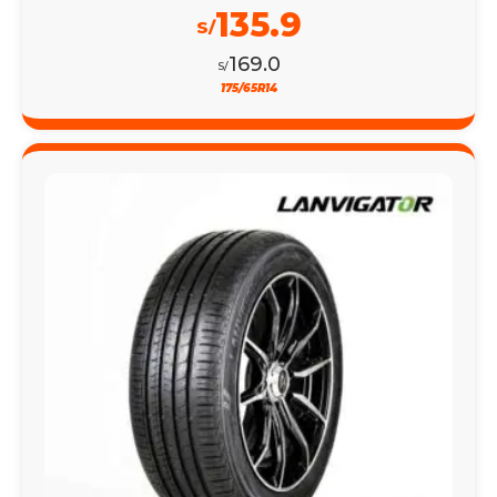
135.9
S/
169.0
S/
175/65R14