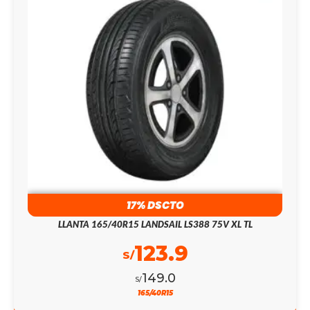
17% DSCTO
LLANTA 165/40R15 LANDSAIL LS388 75V XL TL
123.9
S/
149.0
S/
165/40R15