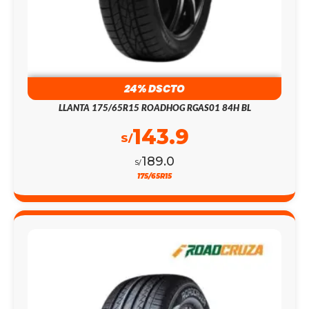
24% DSCTO
LLANTA 175/65R15 ROADHOG RGAS01 84H BL
143.9
S/
189.0
S/
175/65R15