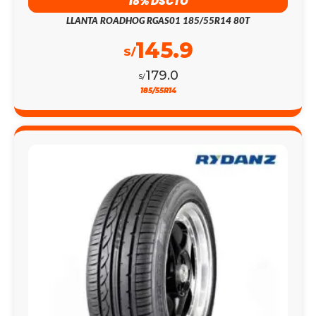
18% DSCTO
LLANTA ROADHOG RGAS01 185/55R14 80T
145.9
S/
179.0
S/
185/55R14