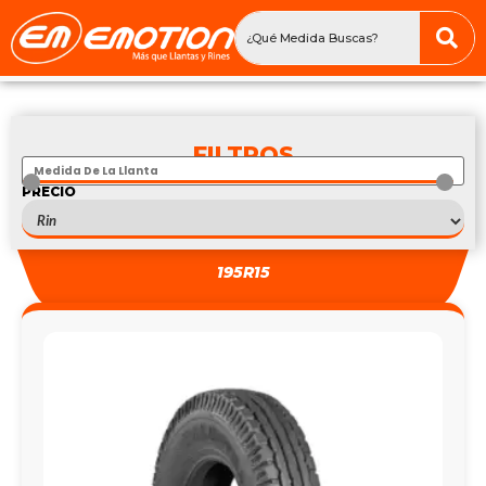
FILTROS
PRECIO
S
303
—
S
303
195R15