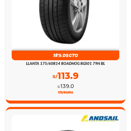
18% DSCTO
LLANTA 175/60R14 ROADHOG RGS01 79H BL
113.9
S/
139.0
S/
175/60R14