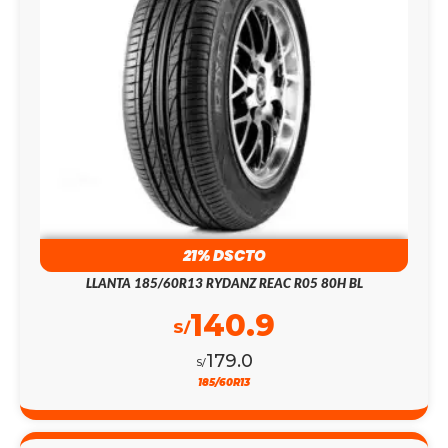
21% DSCTO
LLANTA 185/60R13 RYDANZ REAC R05 80H BL
140.9
S/
179.0
S/
185/60R13