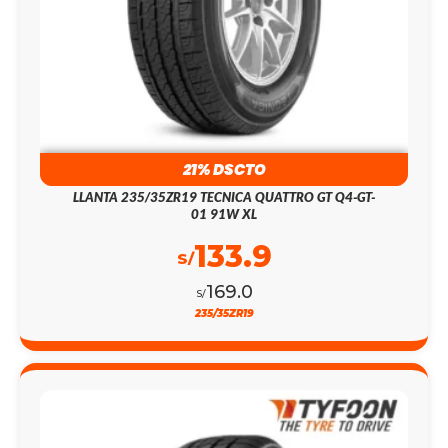
21% DSCTO
LLANTA 235/35ZR19 TECNICA QUATTRO GT Q4-GT-
01 91W XL
133.9
S/
169.0
S/
235/35ZR19