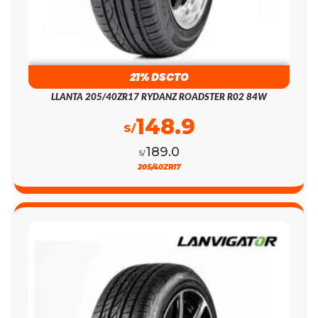
21% DSCTO
LLANTA 205/40ZR17 RYDANZ ROADSTER R02 84W
148.9
S/
189.0
S/
205/40ZR17