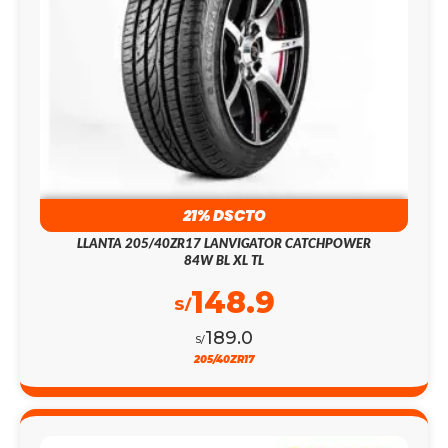
21% DSCTO
LLANTA 205/40ZR17 LANVIGATOR CATCHPOWER
84W BL XL TL
148.9
S/
189.0
S/
205/40ZR17