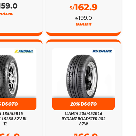
159.0
162.9
S/
75/55R15
199.0
S/
195/65R15
% DSCTO
20% DSCTO
A 185/55R15
LLANTA 205/45ZR16
L LS288 82V BL
RYDANZ ROADSTER R02
TL
87W