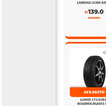
LANDSAIL LS388 82
139.0
S/
185/60R14
24% DSCTO
LLANTA 175/65R
ROADHOG RGAS01 