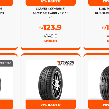
17% DSCTO
20
14
LLANTA 165/40R15
LLANT
79H
LANDSAIL LS388 75V XL
ROADCRU
TL
123.9
S/
S/
149.0
S/
S
165/40R15
1
21% DSCTO
20