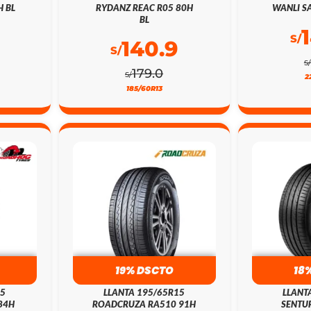
H BL
RYDANZ REAC R05 80H
WANLI SA
BL
S/
140.9
S/
S/
179.0
S/
2
185/60R13
19% DSCTO
18
15
LLANTA 195/65R15
LLANT
84H
ROADCRUZA RA510 91H
SENTUR