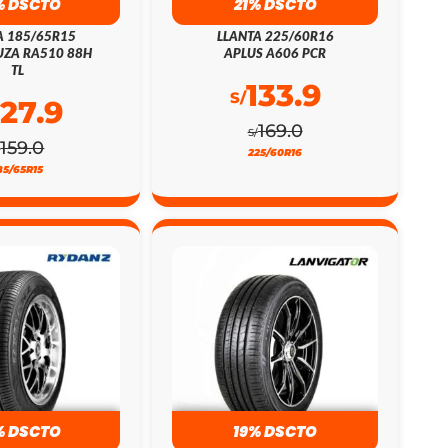
% DSCTO
21% DSCTO
A 185/65R15
LLANTA 225/60R16
ZA RA510 88H
APLUS A606 PCR
TL
133.9
S/
127.9
169.0
S/
159.0
/
225/60R16
85/65R15
% DSCTO
19% DSCTO