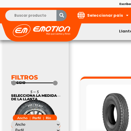
Escríb
Seleccionar país
Llant
FILTROS
PRECIO
S
—
S
SELECCIONA LA MEDIDA
DE LA LLANTA