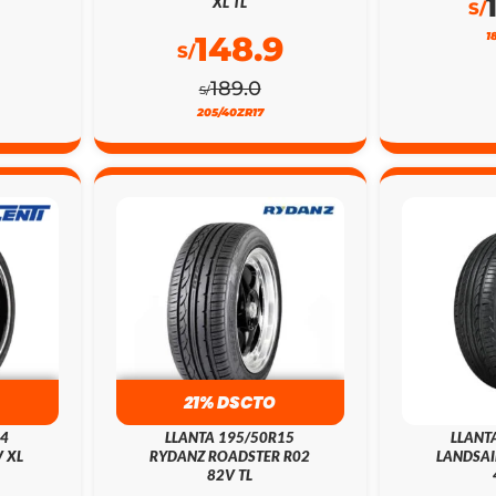
XL TL
S/
148.9
1
S/
189.0
S/
205/40ZR17
21% DSCTO
24
LLANTA 195/50R15
LLANT
 XL
RYDANZ ROADSTER R02
LANDSAI
82V TL