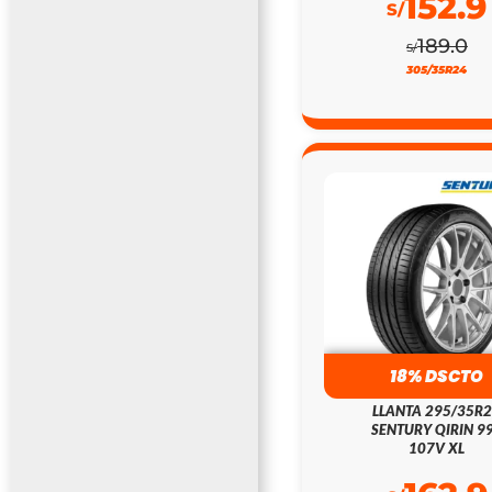
152.9
S/
189.0
S/
305/35R24
18% DSCTO
LLANTA 295/35R
SENTURY QIRIN 9
107V XL