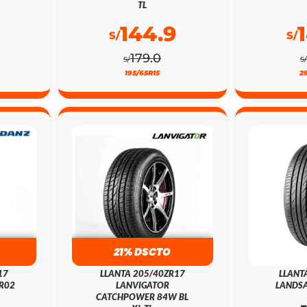
TL
144.9
S/
S/
179.0
S/
S/
195/65R15
2
21% DSCTO
17
LLANTA 205/40ZR17
LLANT
R02
LANVIGATOR
LANDSA
CATCHPOWER 84W BL