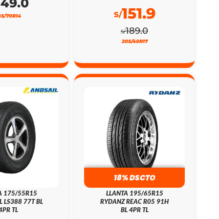
149.0
151.9
S/
85/70R14
189.0
S/
205/40R17
18% DSCTO
A 175/55R15
LLANTA 195/65R15
L LS388 77T BL
RYDANZ REAC R05 91H
4PR TL
BL 4PR TL