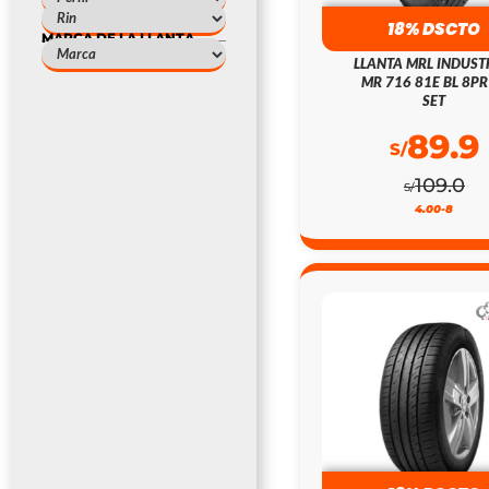
18% DSCTO
MARCA DE LA LLANTA
LLANTA MRL INDUST
MR 716 81E BL 8PR
SET
89.9
S/
109.0
S/
4.00-8