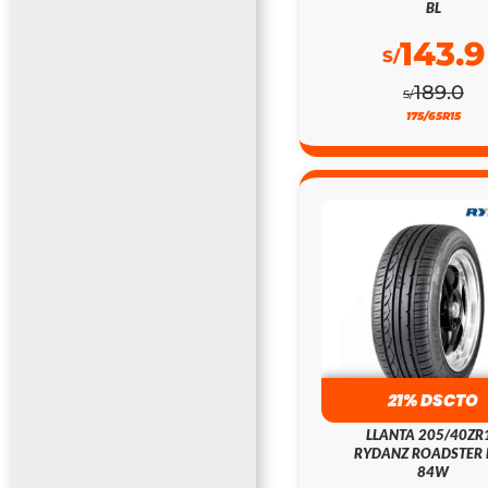
BL
143.9
S/
189.0
S/
175/65R15
21% DSCTO
LLANTA 205/40ZR
RYDANZ ROADSTER 
84W