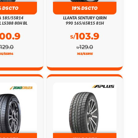
% DSCTO
19% DSCTO
A 185/55R14
LLANTA SENTURY QIRIN
L LS388 80H BL
990 165/65R15 81H
100.9
103.9
S/
129.0
129.0
/
S/
85/55R14
165/65R15