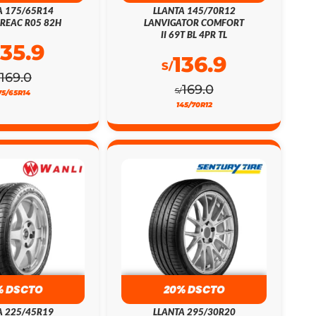
A 175/65R14
LLANTA 145/70R12
REAC R05 82H
LANVIGATOR COMFORT
II 69T BL 4PR TL
135.9
136.9
S/
169.0
169.0
S/
75/65R14
145/70R12
% DSCTO
20% DSCTO
A 225/45R19
LLANTA 295/30R20