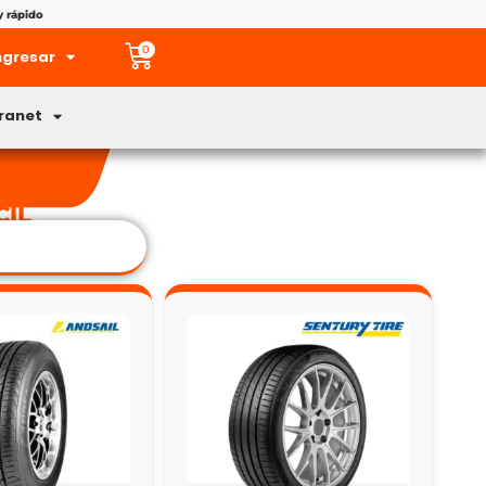
y rápido
0
ngresar
tranet
CIL