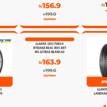
156.9
S/
S/
1
199.0
S/
195/50R15
18% DSCTO
LLANTA 185/70R14
RYDANZ REAC R05 88T
WL LETRAS BLANCAS
163.9
S/
199.0
S/
185/70R14
21
21
LLANT
90
LANDSAI