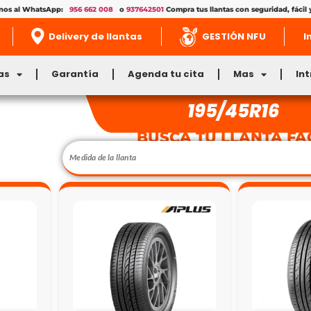
enos al WhatsApp:
956 662 008
o
937642501
Compra tus llantas con seguridad, fácil 
Delivery de llantas
GESTIÓN NFU
I
as
Garantía
Agenda tu cita
Mas
In
195/45R16
BUSCA TU LLANTA FÁ