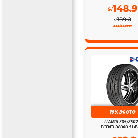
148.9
S/
189.0
S/
205/40ZR17
19% DSCTO
LLANTA 305/35R
DCENTI D8000 114V