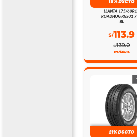
18% DSCTO
LLANTA 175/60R
ROADHOG RGS01 
BL
113.9
S/
139.0
S/
175/60R14
21% DSCTO