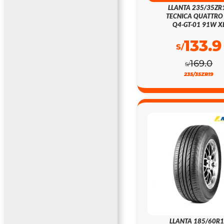
LLANTA 235/35ZR
TECNICA QUATTRO
Q4-GT-01 91W X
133.9
S/
169.0
S/
235/35ZR19
LLANTA 185/60R