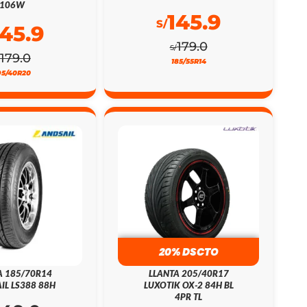
106W
145.9
S/
145.9
179.0
S/
179.0
185/55R14
95/40R20
20% DSCTO
A 185/70R14
LLANTA 205/40R17
IL LS388 88H
LUXOTIK OX-2 84H BL
4PR TL