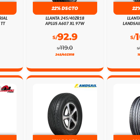
22% DSCTO
22
RIAL
LLANTA 245/40ZR18
LLANT
 TT
APLUS A607 XL 97W
LANDSAI
92.9
S/
S/
119.0
S/
S
245/40ZR18
1