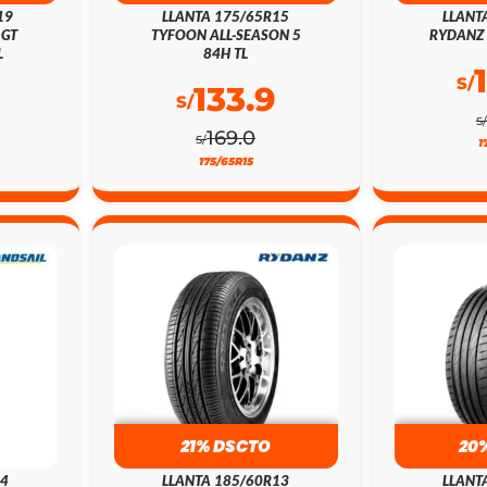
19
LLANTA 175/65R15
LLANT
 GT
TYFOON ALL-SEASON 5
RYDANZ 
L
84H TL
S/
133.9
S/
S/
169.0
S/
1
175/65R15
21% DSCTO
20
14
LLANTA 185/60R13
LLANT