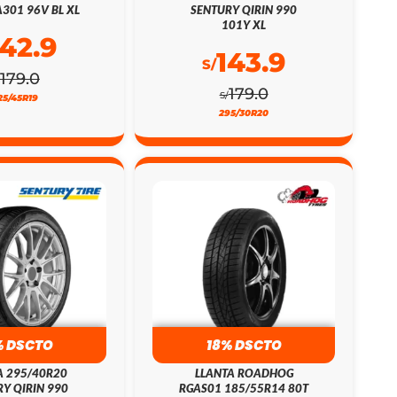
301 96V BL XL
SENTURY QIRIN 990
101Y XL
142.9
143.9
S/
179.0
179.0
S/
25/45R19
295/30R20
% DSCTO
18% DSCTO
A 295/40R20
LLANTA ROADHOG
Y QIRIN 990
RGAS01 185/55R14 80T