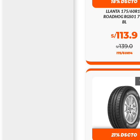
18% DSCTO
LLANTA 175/60R
ROADHOG RGS01 
BL
113.9
S/
139.0
S/
175/60R14
21% DSCTO