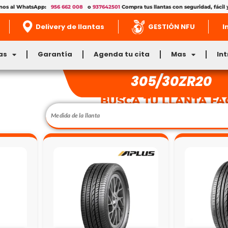
enos al WhatsApp:
956 662 008
o
937642501
Compra tus llantas con seguridad, fácil 
Delivery de llantas
GESTIÓN NFU
I
as
Garantía
Agenda tu cita
Mas
In
305/30ZR20
BUSCA TU LLANTA FÁ