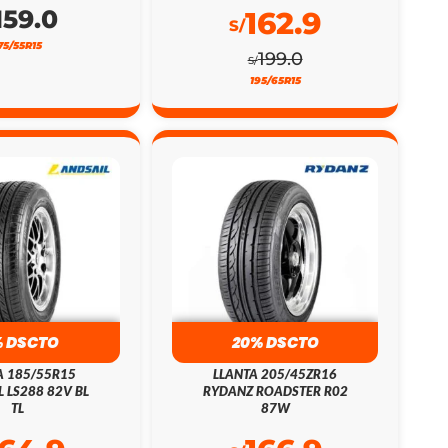
159.0
162.9
S/
75/55R15
199.0
S/
195/65R15
% DSCTO
20% DSCTO
A 185/55R15
LLANTA 205/45ZR16
L LS288 82V BL
RYDANZ ROADSTER R02
TL
87W