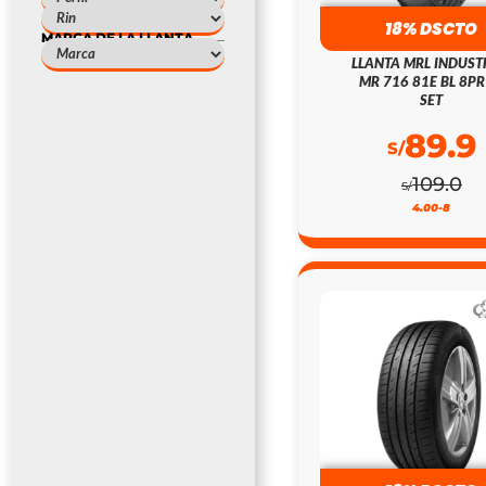
18% DSCTO
MARCA DE LA LLANTA
LLANTA MRL INDUST
MR 716 81E BL 8PR
SET
89.9
S/
109.0
S/
4.00-8