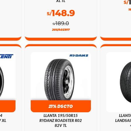
XL TL
S/
148.9
1
S/
189.0
S/
205/40ZR17
21% DSCTO
24
LLANTA 195/50R15
LLANT
 XL
RYDANZ ROADSTER R02
LANDSAI
82V TL