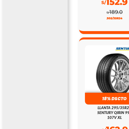
152.9
S/
189.0
S/
305/35R24
18% DSCTO
LLANTA 295/35R
SENTURY QIRIN 9
107V XL