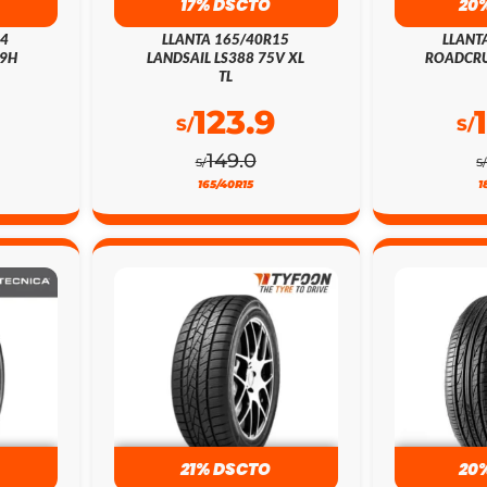
17% DSCTO
20
14
LLANTA 165/40R15
LLANT
79H
LANDSAIL LS388 75V XL
ROADCRU
TL
123.9
S/
S/
149.0
S/
S
165/40R15
1
21% DSCTO
20