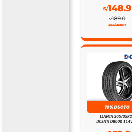
148.9
S/
189.0
S/
205/40ZR17
19% DSCTO
LLANTA 305/35R
DCENTI D8000 114V