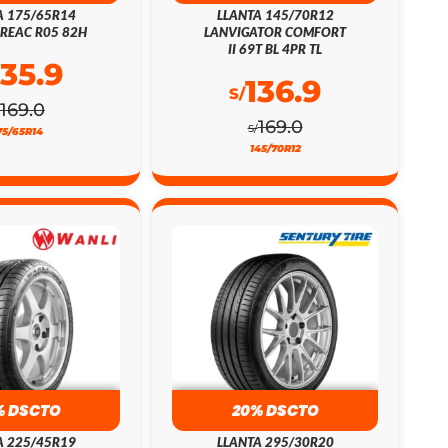
A 175/65R14
LLANTA 145/70R12
REAC R05 82H
LANVIGATOR COMFORT
II 69T BL 4PR TL
135.9
136.9
S/
169.0
169.0
S/
75/65R14
145/70R12
% DSCTO
20% DSCTO
A 225/45R19
LLANTA 295/30R20