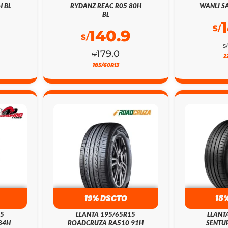
H BL
RYDANZ REAC R05 80H
WANLI SA
BL
S/
140.9
S/
S/
179.0
S/
2
185/60R13
19% DSCTO
18
15
LLANTA 195/65R15
LLANT
84H
ROADCRUZA RA510 91H
SENTUR