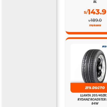
BL
143.9
S/
189.0
S/
175/65R15
21% DSCTO
LLANTA 205/40ZR
RYDANZ ROADSTER 
84W