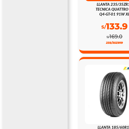
LLANTA 235/35ZR
TECNICA QUATTRO
Q4-GT-01 91W X
133.9
S/
169.0
S/
235/35ZR19
LLANTA 185/60R