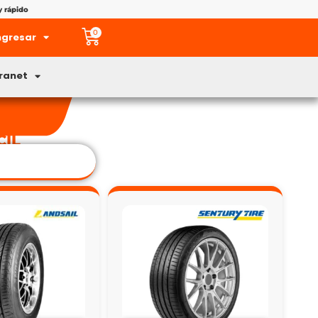
y rápido
0
ngresar
tranet
CIL