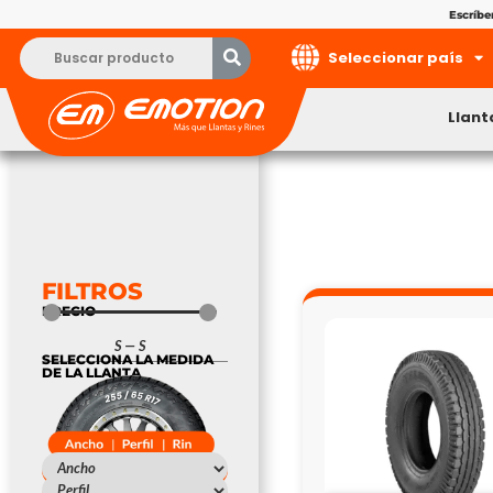
Escríb
Seleccionar país
Llant
FILTROS
PRECIO
S
—
S
SELECCIONA LA MEDIDA
DE LA LLANTA