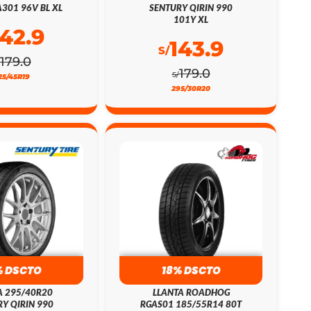
301 96V BL XL
SENTURY QIRIN 990
101Y XL
142.9
143.9
S/
179.0
179.0
S/
25/45R19
295/30R20
% DSCTO
18% DSCTO
A 295/40R20
LLANTA ROADHOG
Y QIRIN 990
RGAS01 185/55R14 80T