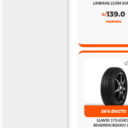
LANDSAIL LS388 82
139.0
S/
185/60R14
24% DSCTO
LLANTA 175/65R
ROADHOG RGAS01 