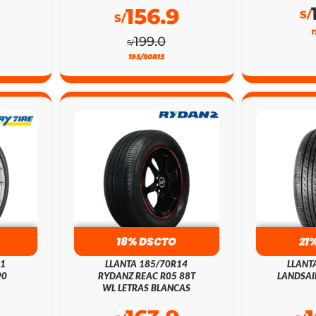
156.9
S/
S/
1
199.0
S/
195/50R15
18% DSCTO
21
21
LLANTA 185/70R14
LLANT
90
RYDANZ REAC R05 88T
LANDSAI
WL LETRAS BLANCAS