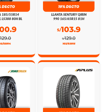
% DSCTO
19% DSCTO
A 185/55R14
LLANTA SENTURY QIRIN
L LS388 80H BL
990 165/65R15 81H
100.9
103.9
S/
129.0
129.0
/
S/
85/55R14
165/65R15