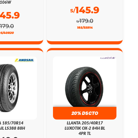
106W
145.9
S/
145.9
179.0
S/
179.0
185/55R14
95/40R20
20% DSCTO
A 185/70R14
LLANTA 205/40R17
IL LS388 88H
LUXOTIK OX-2 84H BL
4PR TL