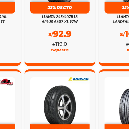
22% DSCTO
22
RIAL
LLANTA 245/40ZR18
LLANT
 TT
APLUS A607 XL 97W
LANDSAI
92.9
S/
S/
119.0
S/
S
245/40ZR18
1