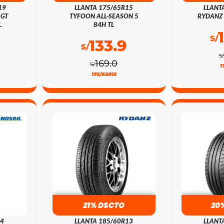
19
LLANTA 175/65R15
LLANT
 GT
TYFOON ALL-SEASON 5
RYDANZ 
L
84H TL
S/
133.9
S/
S/
169.0
S/
1
175/65R15
21% DSCTO
20
14
LLANTA 185/60R13
LLANT