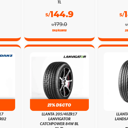
TL
144.9
S/
S/
179.0
S/
S/
195/65R15
2
21% DSCTO
17
LLANTA 205/40ZR17
LLANT
R02
LANVIGATOR
LANDSA
CATCHPOWER 84W BL