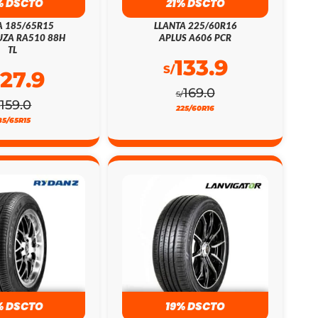
% DSCTO
21% DSCTO
A 185/65R15
LLANTA 225/60R16
ZA RA510 88H
APLUS A606 PCR
TL
133.9
S/
127.9
169.0
S/
159.0
/
225/60R16
85/65R15
% DSCTO
19% DSCTO