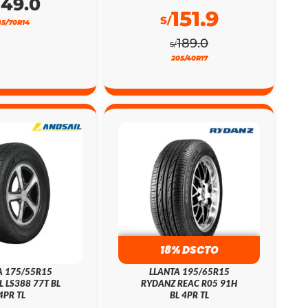
149.0
151.9
S/
85/70R14
189.0
S/
205/40R17
18% DSCTO
A 175/55R15
LLANTA 195/65R15
L LS388 77T BL
RYDANZ REAC R05 91H
4PR TL
BL 4PR TL