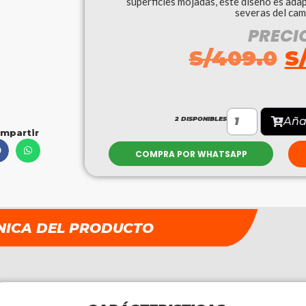
superficies mojadas, este diseño es ada
severas del cam
PRECI
S/
409.0
S
2 DISPONIBLES
Añad
mpartir
COMPRA POR WHATSAPP
NICA DEL PRODUCTO