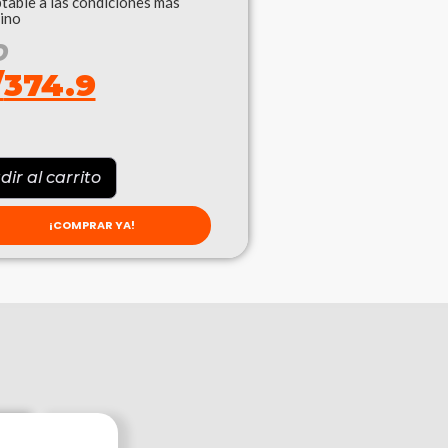
ptable a las condiciones más
ino
O
/
374.9
ir al carrito
¡COMPRAR YA!