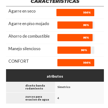
CARÁCTERISTICAS
Agarre en seco
100%
Agarre en piso mojado
95%
Ahorro de combustible
95%
Manejo silencioso
90%
CONFORT
100%
atributos
diseño banda
Simetrico
rodamiento
zurcos para
4
evacion de agua