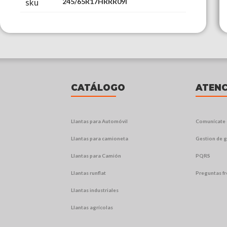
sku
245/65R17HRRR09I
CATÁLOGO
ATENC
Llantas para Automóvil
Comunícate 
Llantas para camioneta
Gestion de g
Llantas para Camión
PQRS
Llantas runflat
Preguntas f
Llantas industriales
Llantas agrícolas