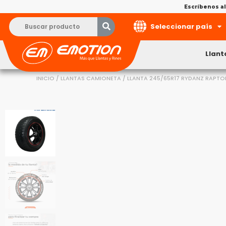
Escríbenos 
Seleccionar país
Llant
INICIO
/
LLANTAS CAMIONETA
/ LLANTA 245/65R17 RYDANZ RAPTOR 