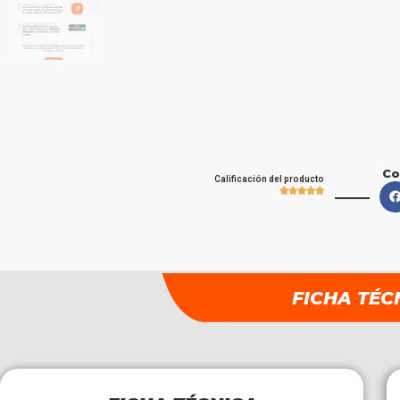
Co
Calificación del producto





FICHA TÉC