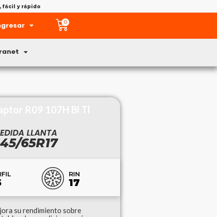
fácil y rápido
0
ngresar
tranet
ptor R09 107H Bl Tl
EDIDA LLANTA
45/65R17
RIN
FIL
17
5
jora su rendimiento sobre