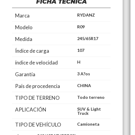
FICHA TÉCNICA
Marca
RYDANZ
Modelo
R09
Medida
245/65R17
Índice de carga
107
índice de velocidad
H
Garantía
3 A?os
País de procedencia
CHINA
TIPO DE TERRENO
Todo terreno
APLICACIÓN
SUV & Light
Truck
TIPO DE VEHÍCULO
Camioneta