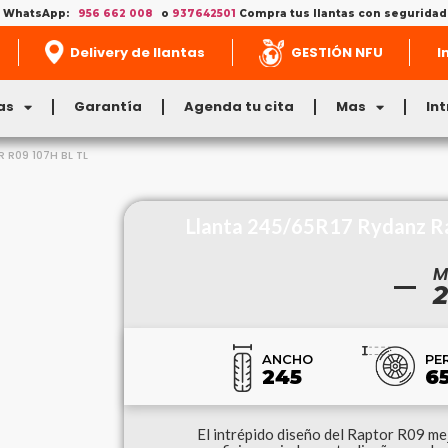
al WhatsApp:
956 662 008
o
937642501
Compra tus llantas con seguridad, 
Delivery de llantas
GESTIÓN NFU
I
as
Garantía
Agenda tu cita
Mas
In
R09 107H BL TL
Llanta 245/65R17 Rydanz Ra
M
2
ANCHO
PER
245
6
El intrépido diseño del Raptor R09 me