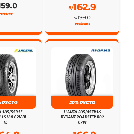
159.0
162.9
S/
75/55R15
199.0
S/
195/65R15
% DSCTO
20% DSCTO
A 185/55R15
LLANTA 205/45ZR16
L LS288 82V BL
RYDANZ ROADSTER R02
TL
87W