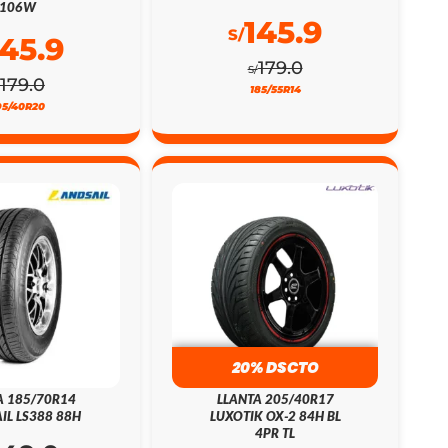
106W
145.9
S/
145.9
179.0
S/
179.0
185/55R14
95/40R20
20% DSCTO
A 185/70R14
LLANTA 205/40R17
IL LS388 88H
LUXOTIK OX-2 84H BL
4PR TL