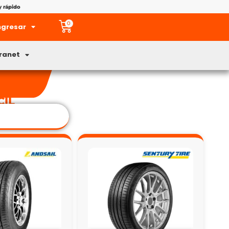
y rápido
0
ngresar
tranet
CIL