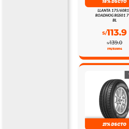
18% DSCTO
LLANTA 175/60R
ROADHOG RGS01 
BL
113.9
S/
139.0
S/
175/60R14
21% DSCTO