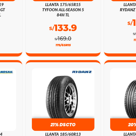
19
LLANTA 175/65R15
LLANT
 GT
TYFOON ALL-SEASON 5
RYDANZ 
L
84H TL
S/
133.9
S/
S/
169.0
S/
1
175/65R15
21% DSCTO
20
14
LLANTA 185/60R13
LLANT