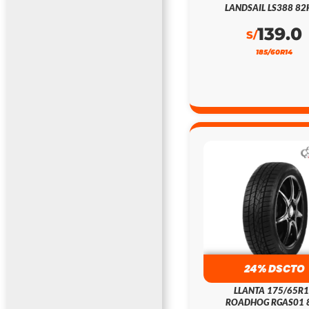
LANDSAIL LS388 82
139.0
S/
185/60R14
24% DSCTO
LLANTA 175/65R
ROADHOG RGAS01 