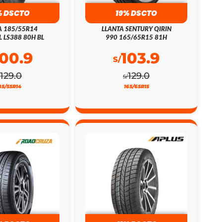
% DSCTO
19% DSCTO
A 185/55R14
LLANTA SENTURY QIRIN
L LS388 80H BL
990 165/65R15 81H
100.9
103.9
S/
129.0
129.0
/
S/
85/55R14
165/65R15