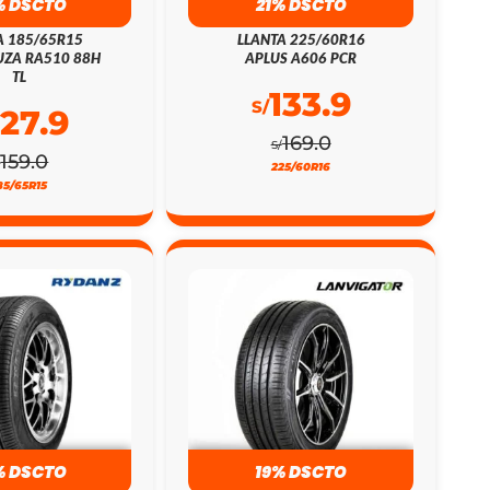
% DSCTO
21% DSCTO
A 185/65R15
LLANTA 225/60R16
ZA RA510 88H
APLUS A606 PCR
TL
133.9
S/
127.9
169.0
S/
159.0
/
225/60R16
85/65R15
% DSCTO
19% DSCTO