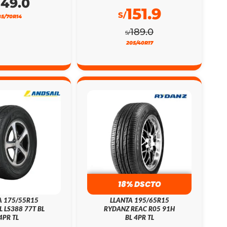
149.0
151.9
S/
85/70R14
189.0
S/
205/40R17
18% DSCTO
A 175/55R15
LLANTA 195/65R15
L LS388 77T BL
RYDANZ REAC R05 91H
4PR TL
BL 4PR TL