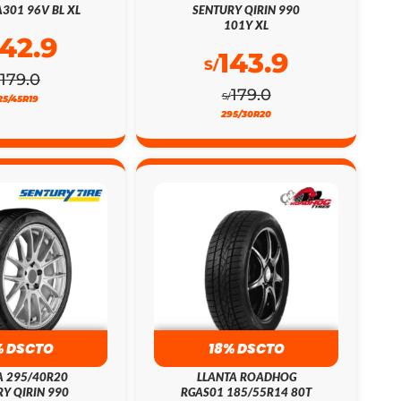
301 96V BL XL
SENTURY QIRIN 990
101Y XL
142.9
143.9
S/
179.0
179.0
S/
25/45R19
295/30R20
% DSCTO
18% DSCTO
A 295/40R20
LLANTA ROADHOG
Y QIRIN 990
RGAS01 185/55R14 80T