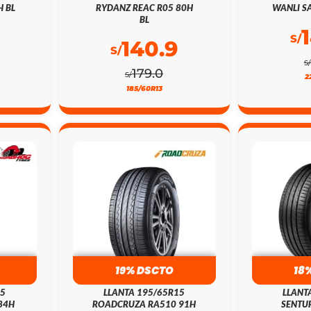
H BL
RYDANZ REAC R05 80H
WANLI SA
BL
S/
140.9
S/
S/
179.0
S/
2
185/60R13
19% DSCTO
18
15
LLANTA 195/65R15
LLANT
84H
ROADCRUZA RA510 91H
SENTUR