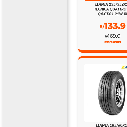
LLANTA 235/35ZR
TECNICA QUATTRO
Q4-GT-01 91W X
133.9
S/
169.0
S/
235/35ZR19
LLANTA 185/60R