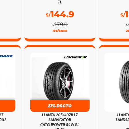
TL
144.9
S/
S/
179.0
S/
S/
195/65R15
2
21% DSCTO
17
LLANTA 205/40ZR17
LLANT
R02
LANVIGATOR
LANDSA
CATCHPOWER 84W BL