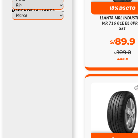
18% DSCTO
MARCA DE LA LLANTA
LLANTA MRL INDUST
MR 716 81E BL 8PR
SET
89.9
S/
109.0
S/
4.00-8