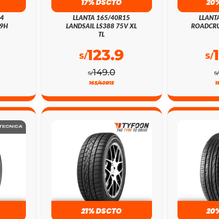
17% DSCTO
20
14
LLANTA 165/40R15
LLANT
79H
LANDSAIL LS388 75V XL
ROADCRU
TL
123.9
S/
S/
149.0
S/
S
165/40R15
1
21% DSCTO
20