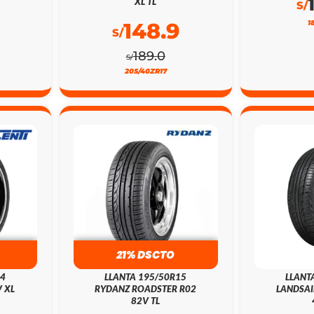
XL TL
S/
148.9
1
S/
189.0
S/
205/40ZR17
21% DSCTO
24
LLANTA 195/50R15
LLANT
 XL
RYDANZ ROADSTER R02
LANDSAI
82V TL