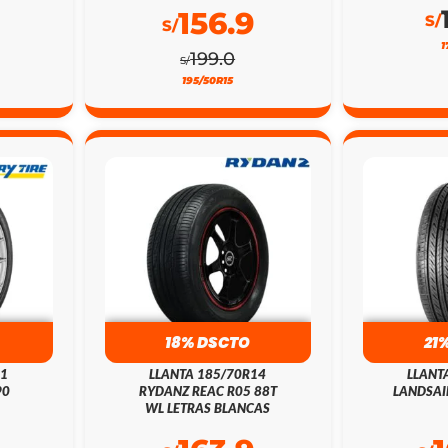
156.9
S/
S/
1
199.0
S/
195/50R15
18% DSCTO
21
21
LLANTA 185/70R14
LLANT
90
RYDANZ REAC R05 88T
LANDSAI
WL LETRAS BLANCAS