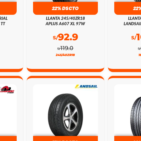
22% DSCTO
22
RIAL
LLANTA 245/40ZR18
LLANT
 TT
APLUS A607 XL 97W
LANDSAI
92.9
S/
S/
119.0
S/
S
245/40ZR18
1