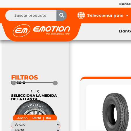
Escríb
Seleccionar país
Llant
FILTROS
PRECIO
S
—
S
SELECCIONA LA MEDIDA
DE LA LLANTA