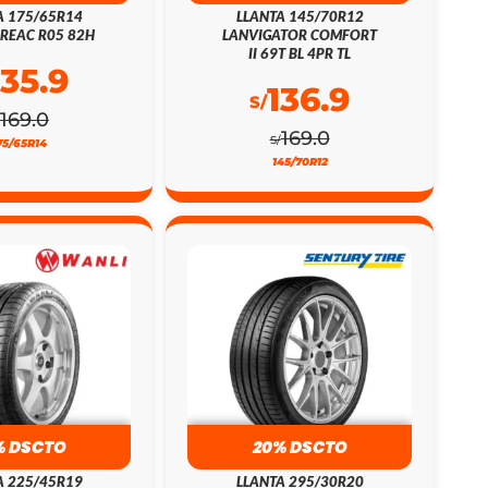
A 175/65R14
LLANTA 145/70R12
REAC R05 82H
LANVIGATOR COMFORT
II 69T BL 4PR TL
135.9
136.9
S/
169.0
169.0
S/
75/65R14
145/70R12
% DSCTO
20% DSCTO
A 225/45R19
LLANTA 295/30R20