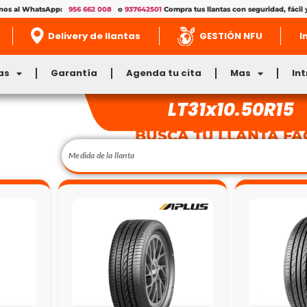
enos al WhatsApp:
956 662 008
o
937642501
Compra tus llantas con seguridad, fácil 
Delivery de llantas
GESTIÓN NFU
I
as
Garantía
Agenda tu cita
Mas
In
LT31x10.50R15
BUSCA TU LLANTA FÁ