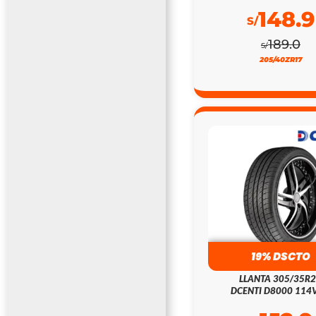
148.9
S/
189.0
S/
205/40ZR17
19% DSCTO
LLANTA 305/35R
DCENTI D8000 114V