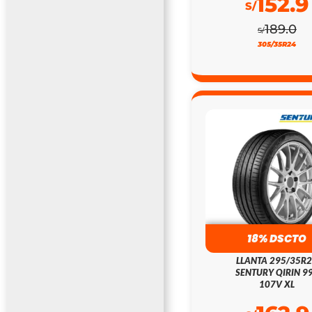
152.9
S/
189.0
S/
305/35R24
18% DSCTO
LLANTA 295/35R
SENTURY QIRIN 9
107V XL