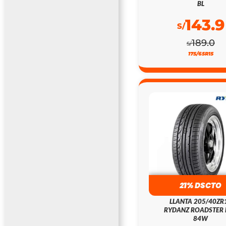
BL
143.9
S/
189.0
S/
175/65R15
21% DSCTO
LLANTA 205/40ZR
RYDANZ ROADSTER 
84W