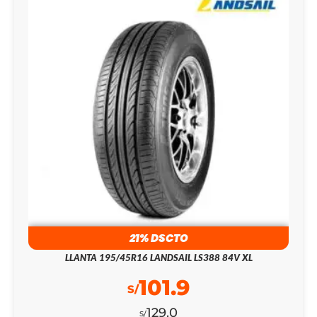
21% DSCTO
LLANTA 195/45R16 LANDSAIL LS388 84V XL
101.9
S/
129.0
S/
195/45R16