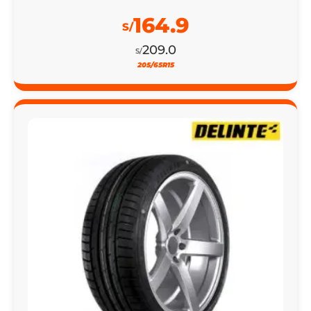
164.9
S/
209.0
S/
205/65R15