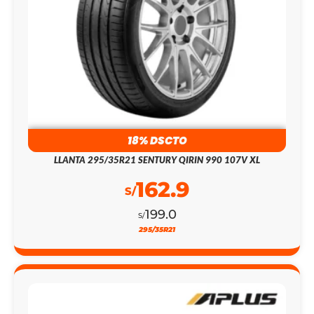
18% DSCTO
LLANTA 295/35R21 SENTURY QIRIN 990 107V XL
162.9
S/
199.0
S/
295/35R21