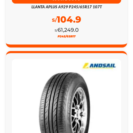
LLANTA APLUS A929 P245/65R17 107T
104.9
S/
61,249.0
S/
P245/65R17