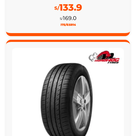
133.9
S/
169.0
S/
175/65R14