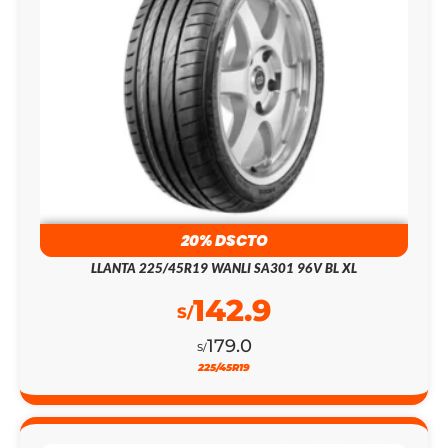
20% DSCTO
LLANTA 225/45R19 WANLI SA301 96V BL XL
142.9
S/
179.0
S/
225/45R19