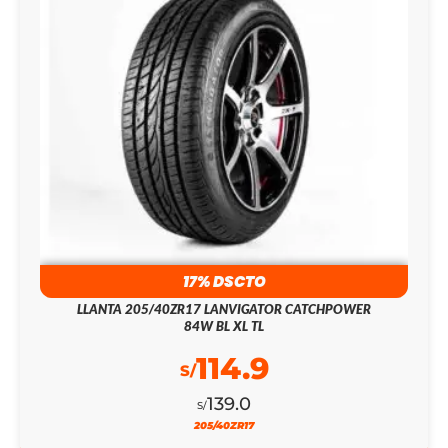
17% DSCTO
LLANTA 205/40ZR17 LANVIGATOR CATCHPOWER
84W BL XL TL
114.9
S/
139.0
S/
205/40ZR17