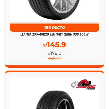
18% DSCTO
LLANTA 295/40R20 SENTURY QIRIN 990 106W
145.9
S/
179.0
S/
295/40R20