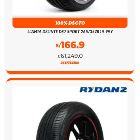
100% DSCTO
LLANTA DELINTE DS7 SPORT 265/35ZR19 99Y
166.9
S/
61,249.0
S/
265/35ZR19