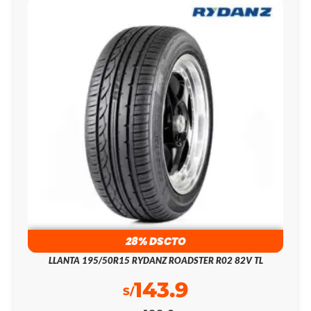
28% DSCTO
LLANTA 195/50R15 RYDANZ ROADSTER R02 82V TL
143.9
S/
199.0
S/