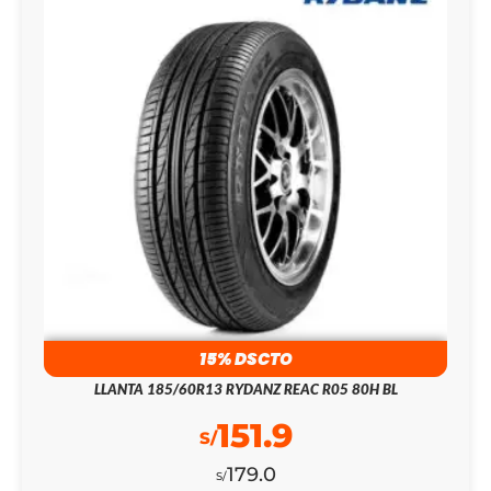
15% DSCTO
LLANTA 185/60R13 RYDANZ REAC R05 80H BL
151.9
S/
179.0
S/
185/60R13