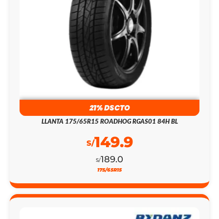
21% DSCTO
LLANTA 175/65R15 ROADHOG RGAS01 84H BL
149.9
S/
189.0
S/
175/65R15