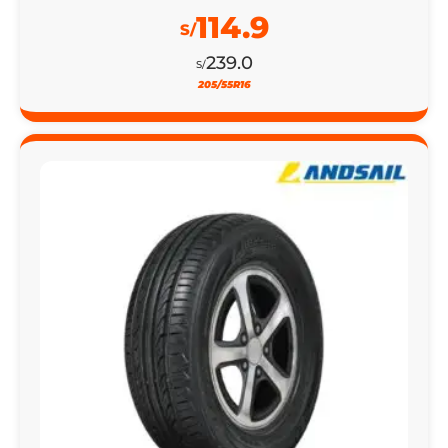
114.9
S/
239.0
S/
205/55R16