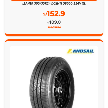
152.9
S/
189.0
S/
305/35R24