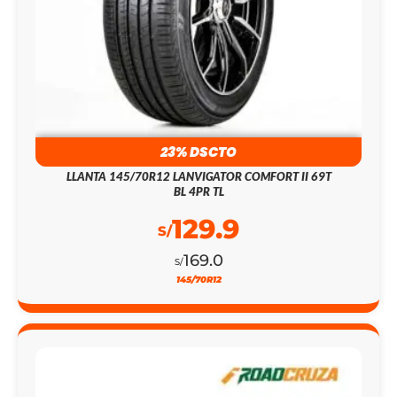
23% DSCTO
LLANTA 145/70R12 LANVIGATOR COMFORT II 69T
BL 4PR TL
129.9
S/
169.0
S/
145/70R12