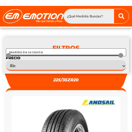
FILTROS
PRECIO
S
—
S
225/35ZR20