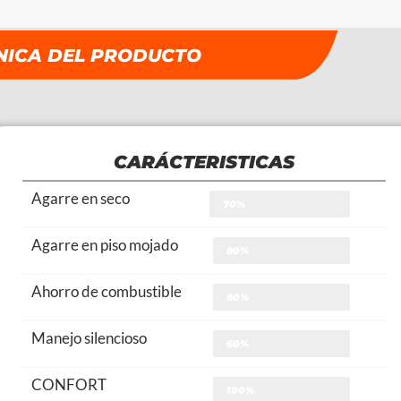
NICA DEL PRODUCTO
CARÁCTERISTICAS
Agarre en seco
70%
Agarre en piso mojado
80%
Ahorro de combustible
80%
Manejo silencioso
60%
CONFORT
100%