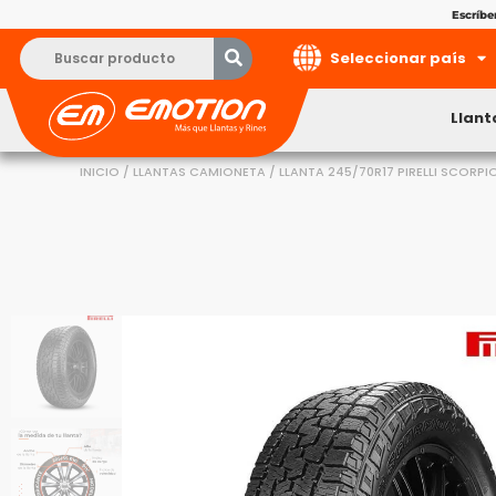
Escríb
Seleccionar país
Llant
INICIO
/
LLANTAS CAMIONETA
/ LLANTA 245/70R17 PIRELLI SCORPIO