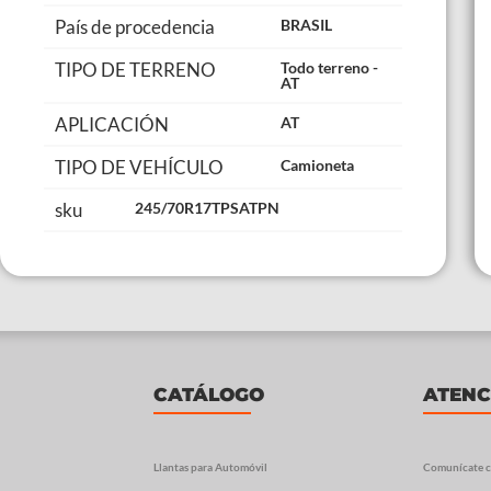
País de procedencia
BRASIL
TIPO DE TERRENO
Todo terreno -
AT
APLICACIÓN
AT
TIPO DE VEHÍCULO
Camioneta
sku
245/70R17TPSATPN
CATÁLOGO
ATENC
Llantas para Automóvil
Comunícate c