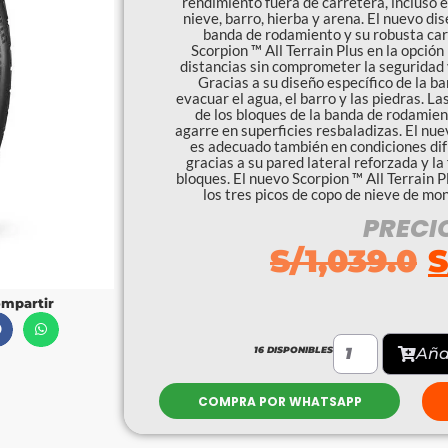
rendimiento fuera de carretera, incluso en
nieve, barro, hierba y arena. El nuevo dis
banda de rodamiento y su robusta car
Scorpion ™ All Terrain Plus en la opción
distancias sin comprometer la seguridad 
Gracias a su diseño específico de la 
evacuar el agua, el barro y las piedras. La
de los bloques de la banda de rodamien
agarre en superficies resbaladizas. El nue
es adecuado también en condiciones difíc
gracias a su pared lateral reforzada y l
bloques. El nuevo Scorpion ™ All Terrain 
los tres picos de copo de nieve de mo
PRECI
S/
1,039.0
S
mpartir
16 DISPONIBLES
Añad
COMPRA POR WHATSAPP