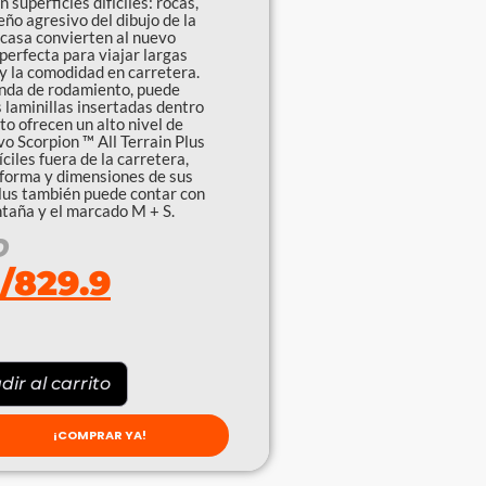
 superficies difíciles: rocas,
eño agresivo del dibujo de la
casa convierten al nuevo
 perfecta para viajar largas
y la comodidad en carretera.
banda de rodamiento, puede
s laminillas insertadas dentro
to ofrecen un alto nivel de
vo Scorpion ™ All Terrain Plus
iles fuera de la carretera,
a forma y dimensiones de sus
Plus también puede contar con
ntaña y el marcado M + S.
O
/
829.9
ir al carrito
¡COMPRAR YA!