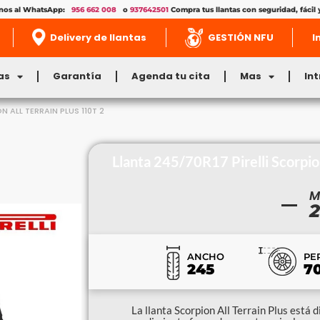
enos al WhatsApp:
956 662 008
o
937642501
Compra tus llantas con seguridad, fácil 
Delivery de llantas
GESTIÓN NFU
I
as
Garantía
Agenda tu cita
Mas
In
N ALL TERRAIN PLUS 110T 2
Llanta 245/70R17 Pirelli Scorpio
M
2
ANCHO
PE
245
7
La llanta Scorpion All Terrain Plus está 