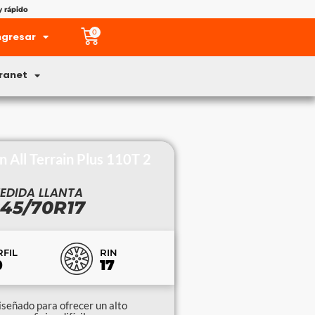
y rápido
0
ngresar
tranet
n All Terrain Plus 110T 2
EDIDA LLANTA
45/70R17
RIN
RFIL
17
0
diseñado para ofrecer un alto