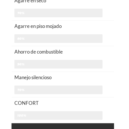
Agarre en seco
70%
Agarre en piso mojado
80%
Ahorro de combustible
90%
Manejo silencioso
70%
CONFORT
100%