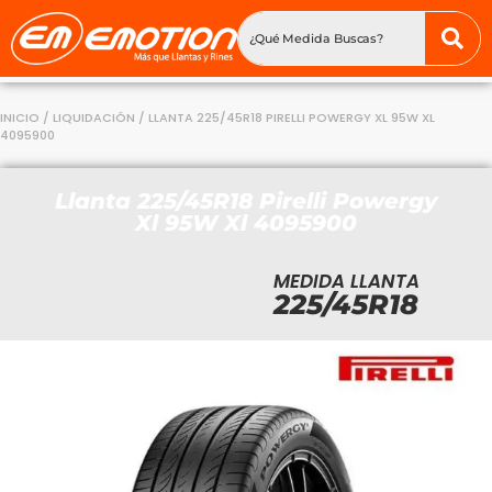
INICIO
/
LIQUIDACIÓN
/ LLANTA 225/45R18 PIRELLI POWERGY XL 95W XL
4095900
Llanta 225/45R18 Pirelli Powergy
Xl 95W Xl 4095900
MEDIDA LLANTA
225/45R18