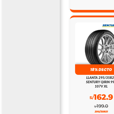
18% DSCTO
LLANTA 295/35R
SENTURY QIRIN 9
107V XL
162.9
S/
199.0
S/
295/35R21