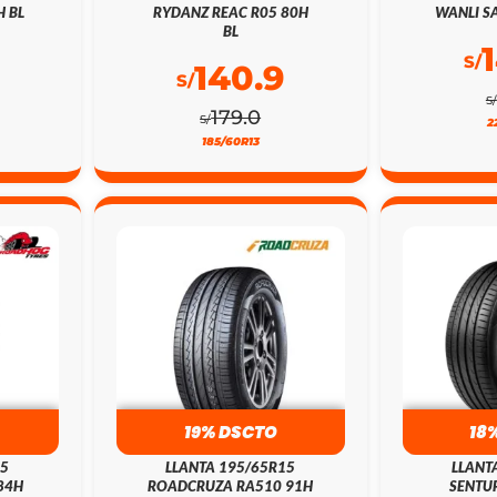
H BL
RYDANZ REAC R05 80H
WANLI SA
BL
S/
140.9
S/
S/
179.0
S/
2
185/60R13
19% DSCTO
18
15
LLANTA 195/65R15
LLANT
84H
ROADCRUZA RA510 91H
SENTUR