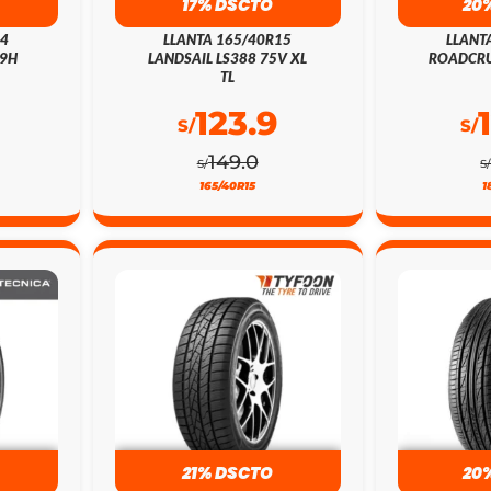
17% DSCTO
20
14
LLANTA 165/40R15
LLANT
79H
LANDSAIL LS388 75V XL
ROADCRU
TL
123.9
S/
S/
149.0
S/
S
165/40R15
1
21% DSCTO
20