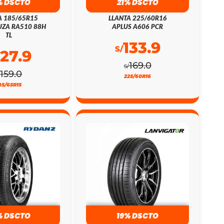
% DSCTO
21% DSCTO
A 185/65R15
LLANTA 225/60R16
ZA RA510 88H
APLUS A606 PCR
TL
133.9
S/
127.9
169.0
S/
159.0
/
225/60R16
85/65R15
% DSCTO
19% DSCTO