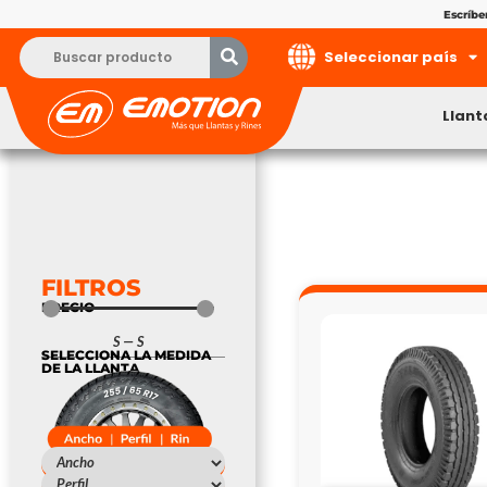
Escríb
Seleccionar país
Llant
FILTROS
PRECIO
S
—
S
SELECCIONA LA MEDIDA
DE LA LLANTA