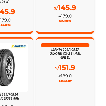
106W
145.9
S/
145.9
179.0
S/
179.0
185/55R14
95/40R20
20% DSCTO
LLANTA 205/40R17
LUXOTIK OX-2 84H BL
4PR TL
151.9
S/
189.0
S/
205/40R17
A 185/70R14
IL LS388 88H