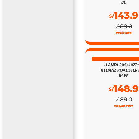
BL
143.9
S/
189.0
S/
175/65R15
21% DSCTO
LLANTA 205/40ZR
RYDANZ ROADSTER 
84W
148.9
S/
189.0
S/
205/40ZR17