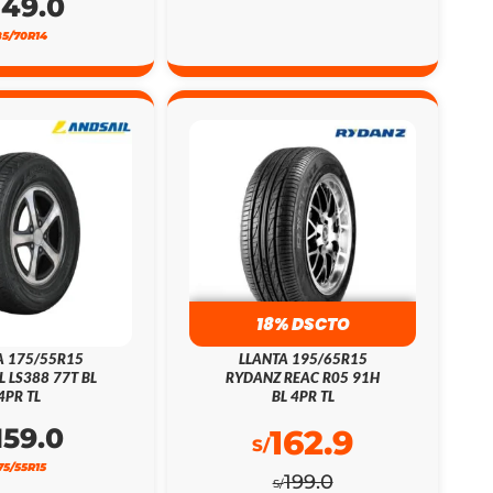
149.0
85/70R14
18% DSCTO
A 175/55R15
LLANTA 195/65R15
L LS388 77T BL
RYDANZ REAC R05 91H
4PR TL
BL 4PR TL
159.0
162.9
S/
75/55R15
199.0
S/