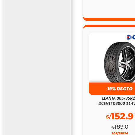
19% DSCTO
LLANTA 305/35R
DCENTI D8000 114V
152.9
S/
189.0
S/
305/35R24