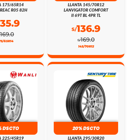
A 175/65R14
LLANTA 145/70R12
REAC R05 82H
LANVIGATOR COMFORT
II 69T BL 4PR TL
135.9
136.9
S/
169.0
169.0
S/
75/65R14
145/70R12
% DSCTO
20% DSCTO
A 225/45R19
LLANTA 295/30R20