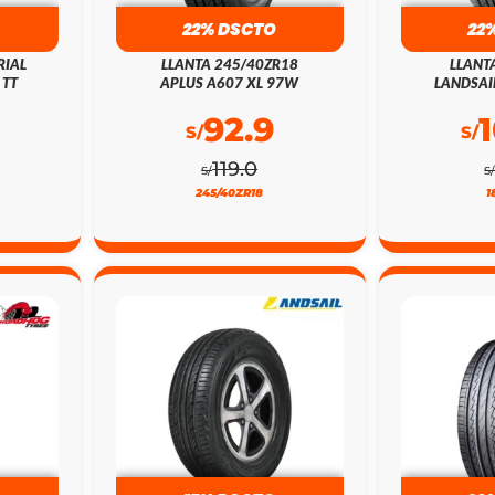
22% DSCTO
22
RIAL
LLANTA 245/40ZR18
LLANT
 TT
APLUS A607 XL 97W
LANDSAI
92.9
S/
S/
119.0
S/
S
245/40ZR18
1