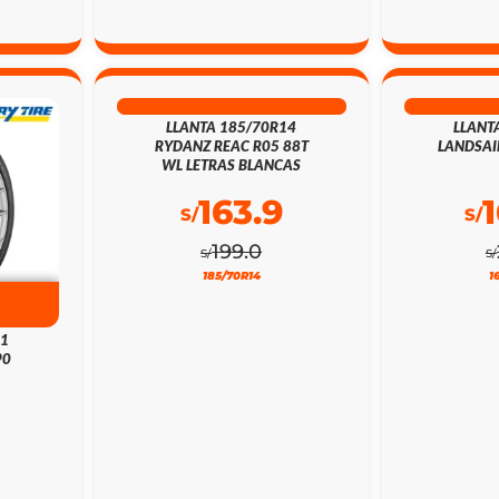
18% DSCTO
21
LLANTA 185/70R14
LLANT
RYDANZ REAC R05 88T
LANDSAI
WL LETRAS BLANCAS
163.9
S/
S/
199.0
S/
S/
185/70R14
1
21
90