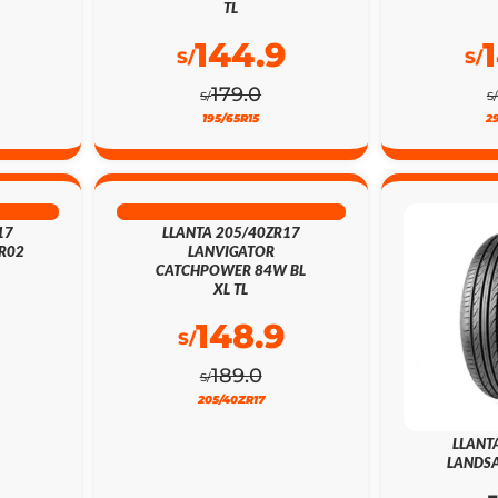
TL
144.9
S/
S/
179.0
S/
S/
195/65R15
2
21% DSCTO
17
LLANTA 205/40ZR17
R02
LANVIGATOR
CATCHPOWER 84W BL
XL TL
148.9
S/
189.0
S/
205/40ZR17
LLANT
LANDSA