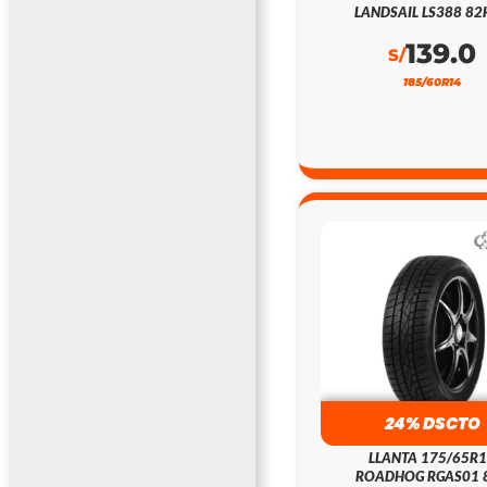
LANDSAIL LS388 82
139.0
S/
185/60R14
24% DSCTO
LLANTA 175/65R
ROADHOG RGAS01 