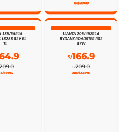
195/65R15
% DSCTO
20% DSCTO
A 185/55R15
LLANTA 205/45ZR16
L LS288 82V BL
RYDANZ ROADSTER R02
TL
87W
164.9
166.9
S/
209.0
209.0
S/
65/60R14
205/45ZR16