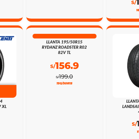
S/
1
21% DSCTO
LLANTA 195/50R15
RYDANZ ROADSTER R02
82V TL
156.9
S/
199.0
S/
195/50R15
24
LLANT
 XL
LANDSAI
S/
1