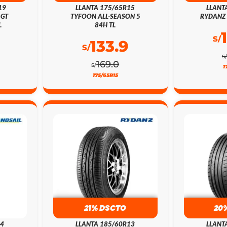
19
LLANTA 175/65R15
LLANT
 GT
TYFOON ALL-SEASON 5
RYDANZ 
L
84H TL
S/
133.9
S/
S/
169.0
S/
1
175/65R15
21% DSCTO
20
14
LLANTA 185/60R13
LLANT