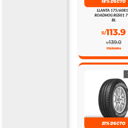
18% DSCTO
LLANTA 175/60R
ROADHOG RGS01 
BL
113.9
S/
139.0
S/
175/60R14
21% DSCTO