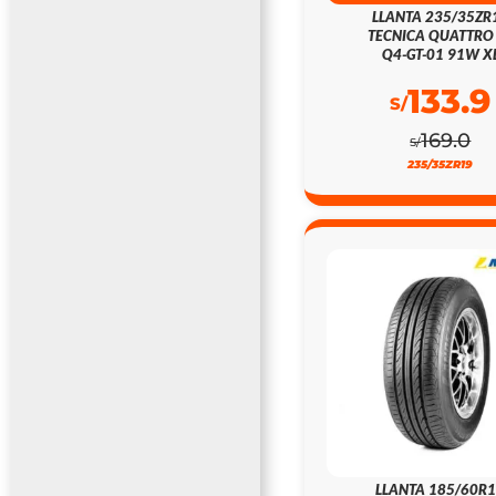
LLANTA 235/35ZR
TECNICA QUATTRO
Q4-GT-01 91W X
133.9
S/
169.0
S/
235/35ZR19
LLANTA 185/60R