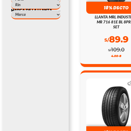
18% DSCTO
MARCA DE LA LLANTA
LLANTA MRL INDUST
MR 716 81E BL 8PR
SET
89.9
S/
109.0
S/
4.00-8