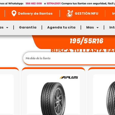
enos al WhatsApp:
956 662 008
o
937642501
Compra tus llantas con seguridad, fácil 
Delivery de llantas
GESTIÓN NFU
I
as
Garantía
Agenda tu cita
Mas
In
195/55R16
BUSCA TU LLANTA FÁ