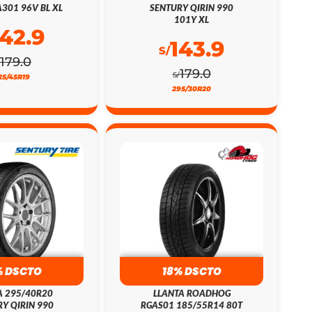
301 96V BL XL
SENTURY QIRIN 990
101Y XL
142.9
143.9
S/
179.0
179.0
S/
25/45R19
295/30R20
% DSCTO
18% DSCTO
A 295/40R20
LLANTA ROADHOG
Y QIRIN 990
RGAS01 185/55R14 80T