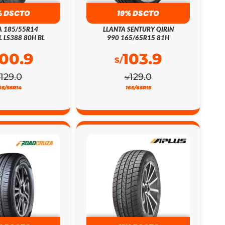
% DSCTO
19% DSCTO
A 185/55R14
LLANTA SENTURY QIRIN
L LS388 80H BL
990 165/65R15 81H
100.9
103.9
S/
129.0
129.0
/
S/
85/55R14
165/65R15