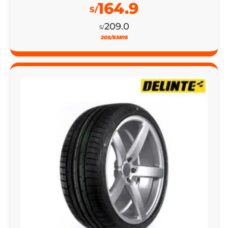
164.9
S/
209.0
S/
205/65R15