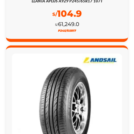
LLANTA APLUS A929 P245/65R17 107T
104.9
S/
61,249.0
S/
P245/65R17