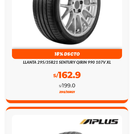
18% DSCTO
LLANTA 295/35R21 SENTURY QIRIN 990 107V XL
162.9
S/
199.0
S/
295/35R21