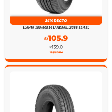
24% DSCTO
LLANTA 185/60R14 LANDSAIL LS388 82H BL
105.9
S/
139.0
S/
185/60R14