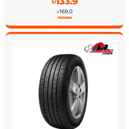
133.9
S/
169.0
S/
175/65R14