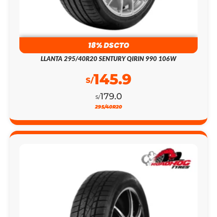
18% DSCTO
LLANTA 295/40R20 SENTURY QIRIN 990 106W
145.9
S/
179.0
S/
295/40R20