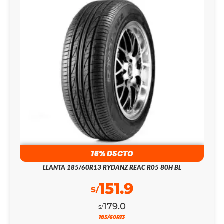
15% DSCTO
LLANTA 185/60R13 RYDANZ REAC R05 80H BL
151.9
S/
179.0
S/
185/60R13