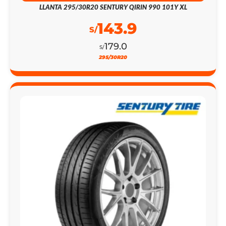
LLANTA 295/30R20 SENTURY QIRIN 990 101Y XL
143.9
S/
179.0
S/
295/30R20