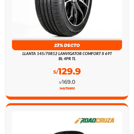
23% DSCTO
LLANTA 145/70R12 LANVIGATOR COMFORT II 69T
BL 4PR TL
129.9
S/
169.0
S/
145/70R12