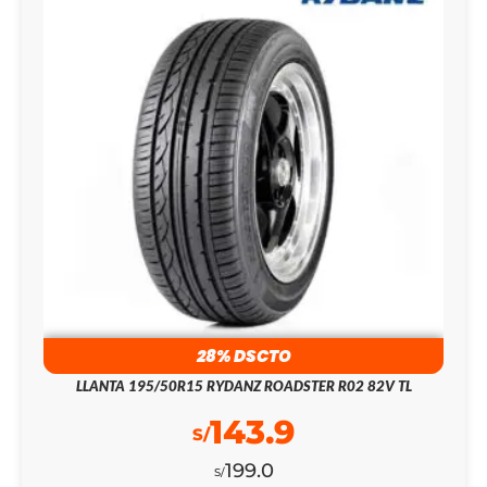
28% DSCTO
LLANTA 195/50R15 RYDANZ ROADSTER R02 82V TL
143.9
S/
199.0
S/