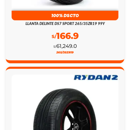
100% DSCTO
LLANTA DELINTE DS7 SPORT 265/35ZR19 99Y
166.9
S/
61,249.0
S/
265/35ZR19