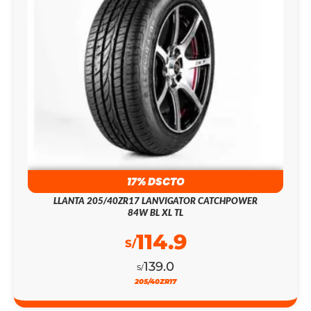
17% DSCTO
LLANTA 205/40ZR17 LANVIGATOR CATCHPOWER
84W BL XL TL
114.9
S/
139.0
S/
205/40ZR17