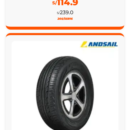
114.9
S/
239.0
S/
205/55R16