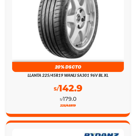
20% DSCTO
LLANTA 225/45R19 WANLI SA301 96V BL XL
142.9
S/
179.0
S/
225/45R19