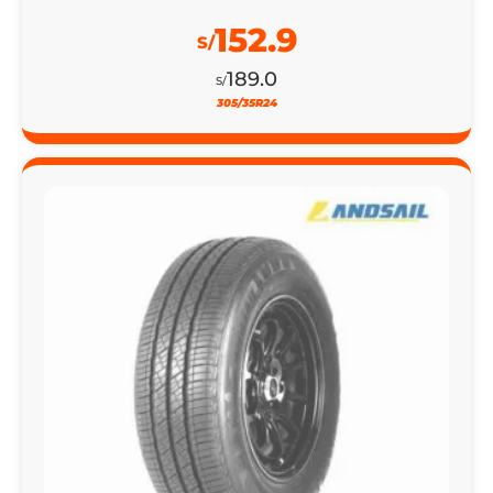
152.9
S/
189.0
S/
305/35R24