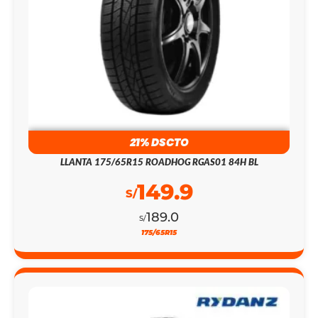
21% DSCTO
LLANTA 175/65R15 ROADHOG RGAS01 84H BL
149.9
S/
189.0
S/
175/65R15