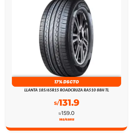
17% DSCTO
LLANTA 185/65R15 ROADCRUZA RA510 88H TL
131.9
S/
159.0
S/
185/65R15