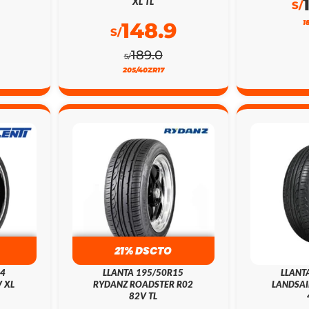
XL TL
S/
148.9
1
S/
189.0
S/
205/40ZR17
21% DSCTO
24
LLANTA 195/50R15
LLANT
 XL
RYDANZ ROADSTER R02
LANDSAI
82V TL