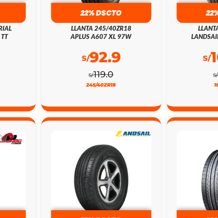
22% DSCTO
22
RIAL
LLANTA 245/40ZR18
LLANT
 TT
APLUS A607 XL 97W
LANDSAI
92.9
S/
S/
119.0
S/
S
245/40ZR18
1