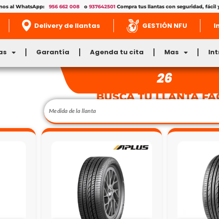
enos al WhatsApp:
956 662 008
o
937642501
Compra tus llantas con seguridad, fácil 
Delivery de llantas
GESTIÓN NFU
I
as
Garantía
Agenda tu cita
Mas
In
26
BUSCA TU LLANTA FÁ