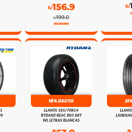
156.9
S/
S/
1
199.0
S/
195/50R15
18% DSCTO
21
21
LLANTA 185/70R14
LLANT
90
RYDANZ REAC R05 88T
LANDSAI
WL LETRAS BLANCAS