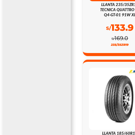
LLANTA 235/35ZR
TECNICA QUATTRO
Q4-GT-01 91W X
133.9
S/
169.0
S/
235/35ZR19
LLANTA 185/60R