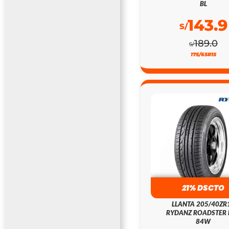
BL
143.9
S/
189.0
S/
175/65R15
21% DSCTO
LLANTA 205/40ZR
RYDANZ ROADSTER 
84W