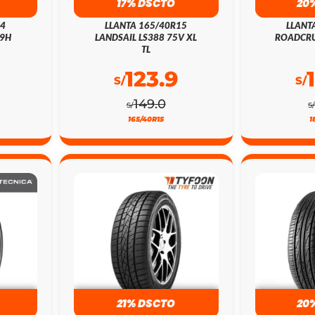
17% DSCTO
20
14
LLANTA 165/40R15
LLANT
79H
LANDSAIL LS388 75V XL
ROADCRU
TL
123.9
S/
S/
149.0
S/
S
165/40R15
1
21% DSCTO
20