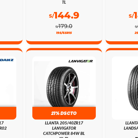
TL
144.9
S/
S/
179.0
S/
S/
195/65R15
2
21% DSCTO
17
LLANTA 205/40ZR17
LLANT
R02
LANVIGATOR
LANDSA
CATCHPOWER 84W BL