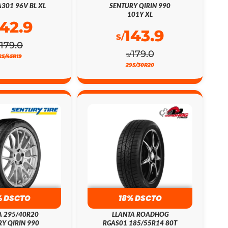
301 96V BL XL
SENTURY QIRIN 990
101Y XL
142.9
143.9
S/
179.0
179.0
S/
25/45R19
295/30R20
% DSCTO
18% DSCTO
A 295/40R20
LLANTA ROADHOG
Y QIRIN 990
RGAS01 185/55R14 80T