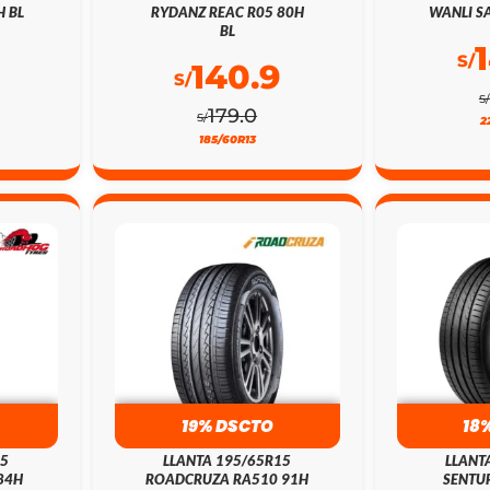
H BL
RYDANZ REAC R05 80H
WANLI SA
BL
S/
140.9
S/
S/
179.0
S/
2
185/60R13
19% DSCTO
18
15
LLANTA 195/65R15
LLANT
84H
ROADCRUZA RA510 91H
SENTUR