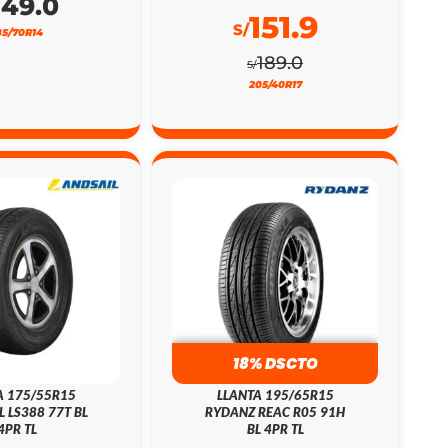
149.0
151.9
S/
85/70R14
189.0
S/
205/40R17
18% DSCTO
A 175/55R15
LLANTA 195/65R15
L LS388 77T BL
RYDANZ REAC R05 91H
4PR TL
BL 4PR TL