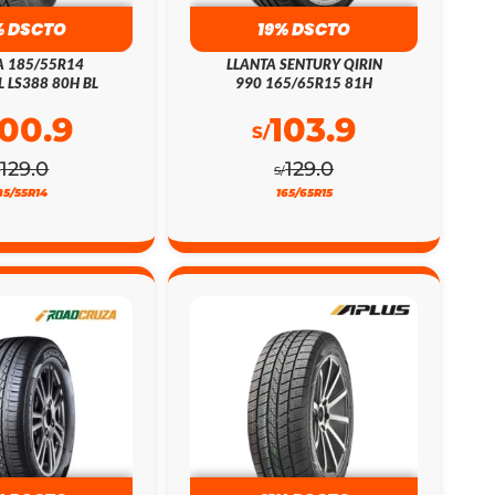
% DSCTO
19% DSCTO
A 185/55R14
LLANTA SENTURY QIRIN
L LS388 80H BL
990 165/65R15 81H
100.9
103.9
S/
129.0
129.0
/
S/
85/55R14
165/65R15