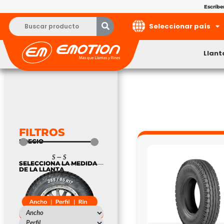
Escríb
Seleccionar país
Llant
FILTROS
PRECIO
S
—
S
SELECCIONA LA MEDIDA
DE LA LLANTA