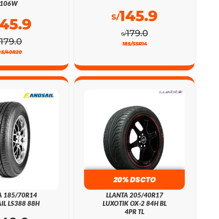
106W
145.9
S/
145.9
179.0
S/
179.0
185/55R14
95/40R20
20% DSCTO
A 185/70R14
LLANTA 205/40R17
IL LS388 88H
LUXOTIK OX-2 84H BL
4PR TL