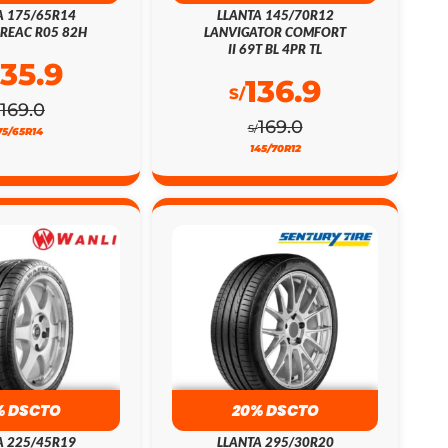
A 175/65R14
LLANTA 145/70R12
REAC R05 82H
LANVIGATOR COMFORT
II 69T BL 4PR TL
135.9
136.9
S/
169.0
169.0
S/
75/65R14
145/70R12
% DSCTO
20% DSCTO
A 225/45R19
LLANTA 295/30R20