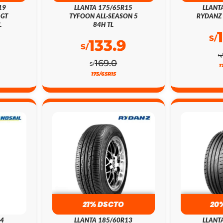
19
LLANTA 175/65R15
LLANT
 GT
TYFOON ALL-SEASON 5
RYDANZ 
L
84H TL
S/
133.9
S/
S/
169.0
S/
1
175/65R15
21% DSCTO
20
14
LLANTA 185/60R13
LLANT