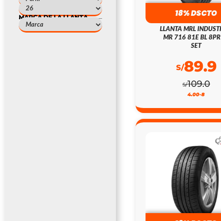
18% DSCTO
MARCA DE LA LLANTA
LLANTA MRL INDUST
MR 716 81E BL 8PR
SET
89.9
S/
109.0
S/
4.00-8