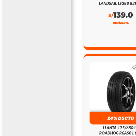
LANDSAIL LS388 82
139.0
S/
185/60R14
24% DSCTO
LLANTA 175/65R
ROADHOG RGAS01 