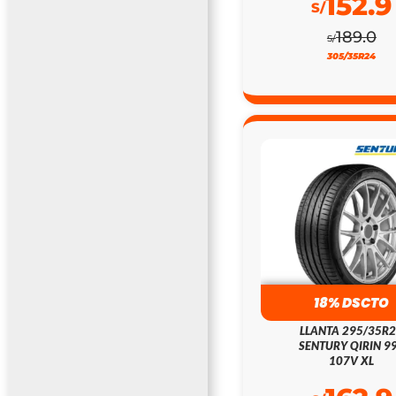
152.9
S/
189.0
S/
305/35R24
18% DSCTO
LLANTA 295/35R
SENTURY QIRIN 9
107V XL