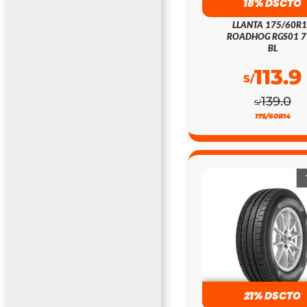
18% DSCTO
LLANTA 175/60R
ROADHOG RGS01 
BL
113.9
S/
139.0
S/
175/60R14
21% DSCTO