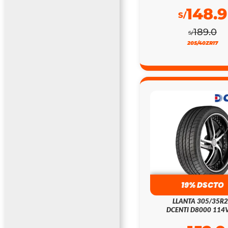
148.9
S/
189.0
S/
205/40ZR17
19% DSCTO
LLANTA 305/35R
DCENTI D8000 114V