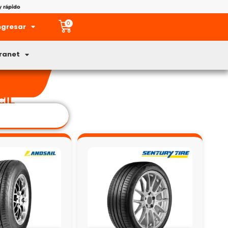
y rápido
0
ngresar
tranet
CIL