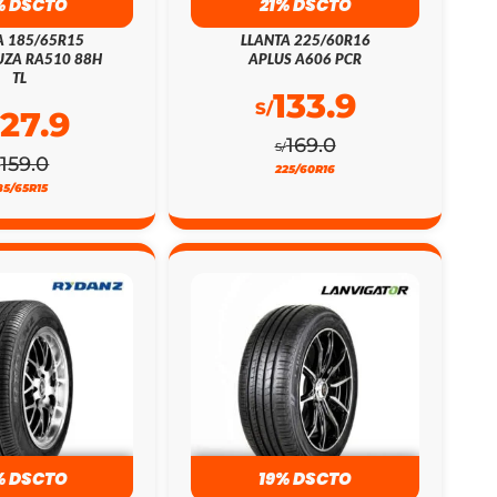
% DSCTO
21% DSCTO
A 185/65R15
LLANTA 225/60R16
ZA RA510 88H
APLUS A606 PCR
TL
133.9
S/
127.9
169.0
S/
159.0
/
225/60R16
85/65R15
% DSCTO
19% DSCTO