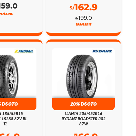
159.0
162.9
S/
75/55R15
199.0
S/
195/65R15
% DSCTO
20% DSCTO
A 185/55R15
LLANTA 205/45ZR16
L LS288 82V BL
RYDANZ ROADSTER R02
TL
87W