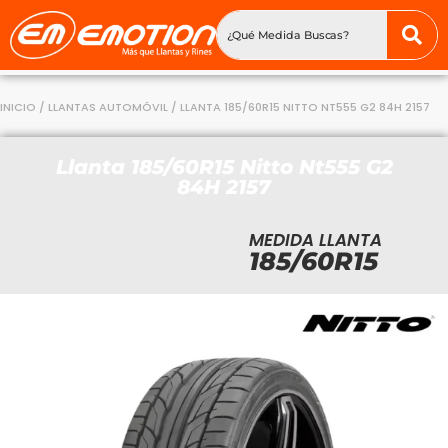
INICIO
/
LLANTAS AUTOMÓVIL
/ LLANTA 185/60R15 NITTO NT555 G2 84H 2157
Llanta 185/60R15 Nitto Nt555 G2
84H 2157
MEDIDA LLANTA
185/60R15