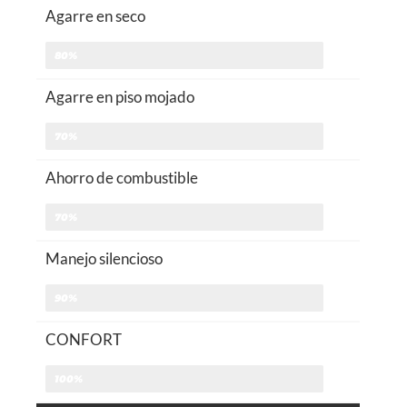
Agarre en seco
80%
Agarre en piso mojado
70%
Ahorro de combustible
70%
Manejo silencioso
90%
CONFORT
100%