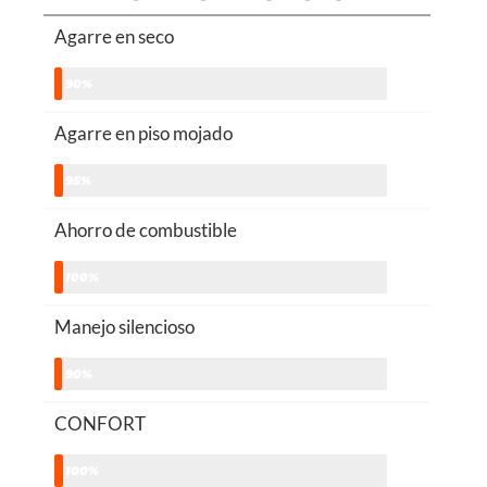
Agarre en seco
90%
Agarre en piso mojado
95%
Ahorro de combustible
100%
Manejo silencioso
90%
CONFORT
100%