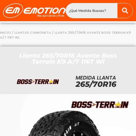
INICIO
/
LLANTAS CAMIONETA
/ LLANTA 265/70R16 AVANTE BOSS TERRAIN K9
A/T 116T WL
Llanta 265/70R16 Avante Boss
Terrain K9 A/T 116T Wl
MEDIDA LLANTA
265/70R16