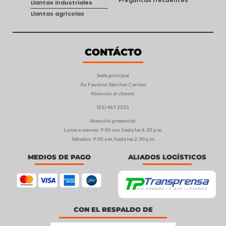
Preguntas frecuentes
Llantas industriales
Llantas agrícolas
CONTÁCTO
Sede principal
Av. Faustino Sánchez Carrión
Atención al cliente:
(01) 463 2525
Atención presencial:
Lunes a viernes: 9:00 a.m. hasta las 6:30 p.m.
Sábados: 9:00 a.m. hasta las 2:30 p.m.
MEDIOS DE PAGO
ALIADOS LOGÍSTICOS
CON EL RESPALDO DE