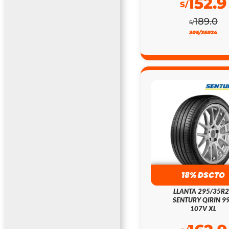
152.9
S/
189.0
S/
305/35R24
18% DSCTO
LLANTA 295/35R
SENTURY QIRIN 9
107V XL