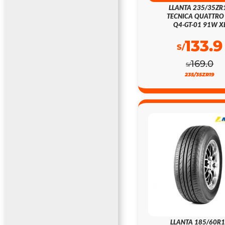
LLANTA 235/35ZR
TECNICA QUATTRO
Q4-GT-01 91W X
133.9
S/
169.0
S/
235/35ZR19
LLANTA 185/60R