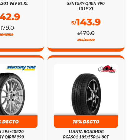
301 96V BL XL
SENTURY QIRIN 990
101Y XL
142.9
143.9
S/
179.0
179.0
S/
25/45R19
295/30R20
% DSCTO
18% DSCTO
A 295/40R20
LLANTA ROADHOG
Y QIRIN 990
RGAS01 185/55R14 80T