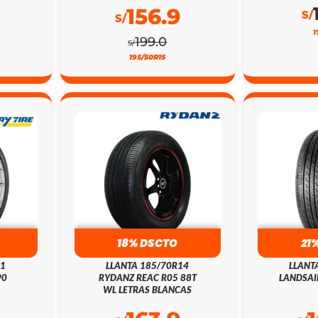
156.9
S/
S/
1
199.0
S/
195/50R15
18% DSCTO
21
21
LLANTA 185/70R14
LLANT
90
RYDANZ REAC R05 88T
LANDSAI
WL LETRAS BLANCAS