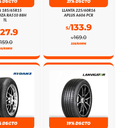
% DSCTO
21% DSCTO
A 185/65R15
LLANTA 225/60R16
ZA RA510 88H
APLUS A606 PCR
TL
133.9
S/
127.9
169.0
S/
159.0
/
225/60R16
85/65R15
% DSCTO
19% DSCTO