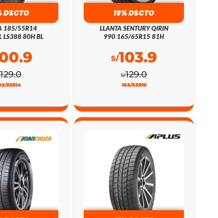
% DSCTO
19% DSCTO
A 185/55R14
LLANTA SENTURY QIRIN
L LS388 80H BL
990 165/65R15 81H
100.9
103.9
S/
129.0
129.0
/
S/
85/55R14
165/65R15