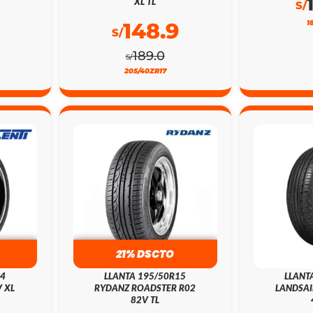
XL TL
S/
148.9
1
S/
189.0
S/
205/40ZR17
21% DSCTO
24
LLANTA 195/50R15
LLANT
 XL
RYDANZ ROADSTER R02
LANDSAI
82V TL