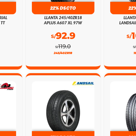
22% DSCTO
22
RIAL
LLANTA 245/40ZR18
LLANT
 TT
APLUS A607 XL 97W
LANDSAI
92.9
S/
S/
119.0
S/
S
245/40ZR18
1