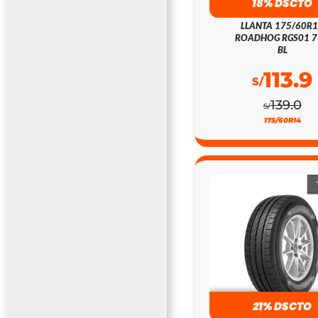
18% DSCTO
LLANTA 175/60R
ROADHOG RGS01 
BL
113.9
S/
139.0
S/
175/60R14
21% DSCTO