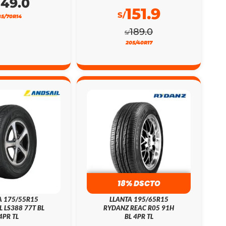
149.0
151.9
S/
85/70R14
189.0
S/
205/40R17
18% DSCTO
A 175/55R15
LLANTA 195/65R15
L LS388 77T BL
RYDANZ REAC R05 91H
4PR TL
BL 4PR TL