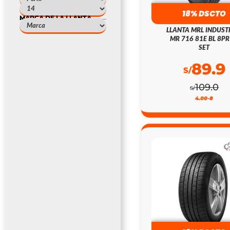
18% DSCTO
MARCA DE LA LLANTA
LLANTA MRL INDUST
MR 716 81E BL 8PR
SET
89.9
S/
109.0
S/
4.00-8