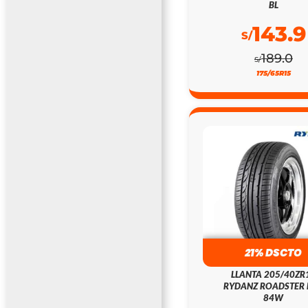
BL
143.9
S/
189.0
S/
175/65R15
21% DSCTO
LLANTA 205/40ZR
RYDANZ ROADSTER 
84W