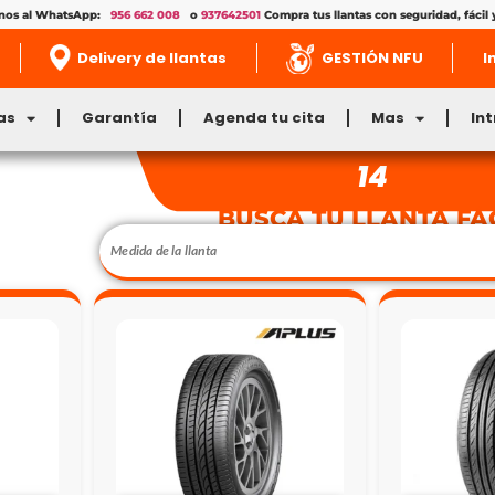
enos al WhatsApp:
956 662 008
o
937642501
Compra tus llantas con seguridad, fácil 
Delivery de llantas
GESTIÓN NFU
I
as
Garantía
Agenda tu cita
Mas
In
14
BUSCA TU LLANTA FÁ