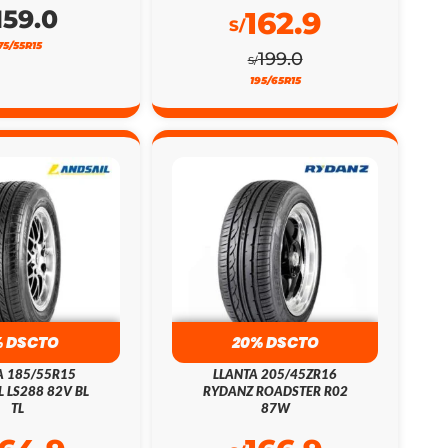
159.0
162.9
S/
75/55R15
199.0
S/
195/65R15
% DSCTO
20% DSCTO
A 185/55R15
LLANTA 205/45ZR16
L LS288 82V BL
RYDANZ ROADSTER R02
TL
87W