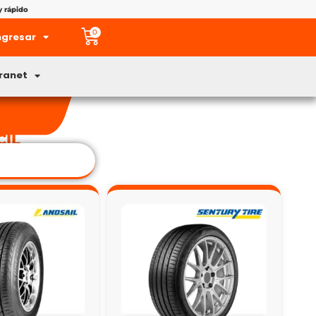
y rápido
0
ngresar
tranet
CIL