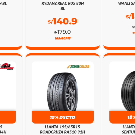
H BL
RYDANZ REAC R05 80H
WANLI SA
BL
S/
140.9
S/
S/
179.0
S/
2
185/60R13
19% DSCTO
18
15
LLANTA 195/65R15
LLANT
84H
ROADCRUZA RA510 91H
SENTUR