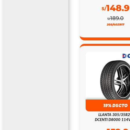
148.9
S/
189.0
S/
205/40ZR17
19% DSCTO
LLANTA 305/35R
DCENTI D8000 114V