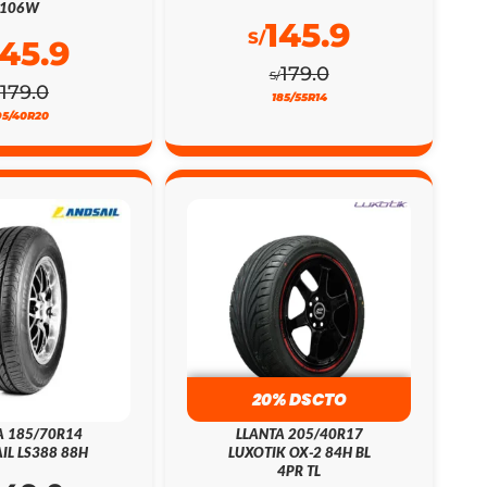
106W
145.9
S/
145.9
179.0
S/
179.0
185/55R14
95/40R20
20% DSCTO
A 185/70R14
LLANTA 205/40R17
IL LS388 88H
LUXOTIK OX-2 84H BL
4PR TL