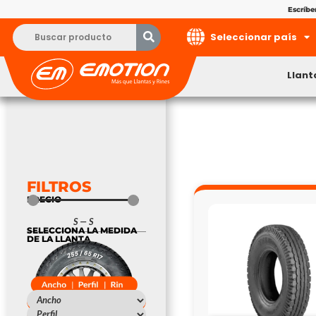
Escríb
Seleccionar país
Llant
FILTROS
PRECIO
S
—
S
SELECCIONA LA MEDIDA
DE LA LLANTA