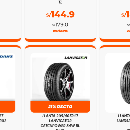
TL
144.9
S/
S/
179.0
S/
S/
195/65R15
2
21% DSCTO
17
LLANTA 205/40ZR17
LLANT
R02
LANVIGATOR
LANDSA
CATCHPOWER 84W BL