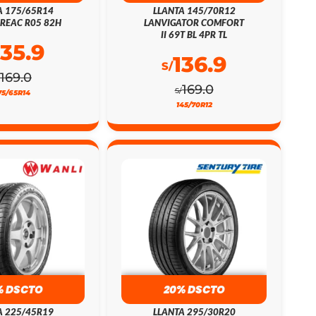
A 175/65R14
LLANTA 145/70R12
REAC R05 82H
LANVIGATOR COMFORT
II 69T BL 4PR TL
135.9
136.9
S/
169.0
169.0
S/
75/65R14
145/70R12
% DSCTO
20% DSCTO
A 225/45R19
LLANTA 295/30R20