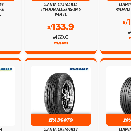
19
LLANTA 175/65R15
LLANT
 GT
TYFOON ALL-SEASON 5
RYDANZ 
L
84H TL
S/
133.9
S/
S/
169.0
S/
1
175/65R15
21% DSCTO
20
14
LLANTA 185/60R13
LLANT