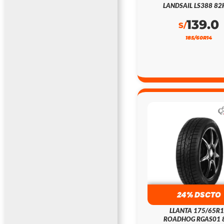
LANDSAIL LS388 82
139.0
S/
185/60R14
24% DSCTO
LLANTA 175/65R
ROADHOG RGAS01 