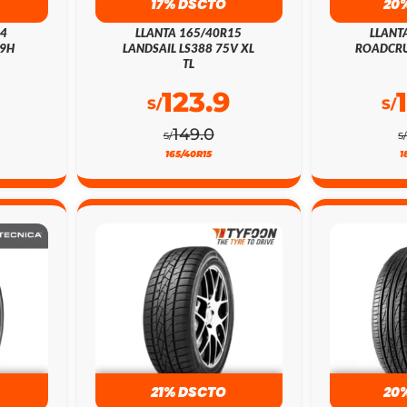
17% DSCTO
20
14
LLANTA 165/40R15
LLANT
79H
LANDSAIL LS388 75V XL
ROADCRU
TL
123.9
S/
S/
149.0
S/
S
165/40R15
1
21% DSCTO
20