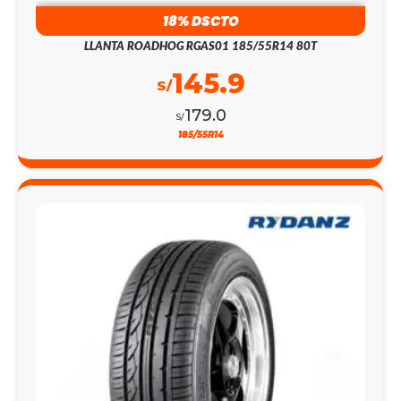
18% DSCTO
LLANTA ROADHOG RGAS01 185/55R14 80T
145.9
S/
179.0
S/
185/55R14