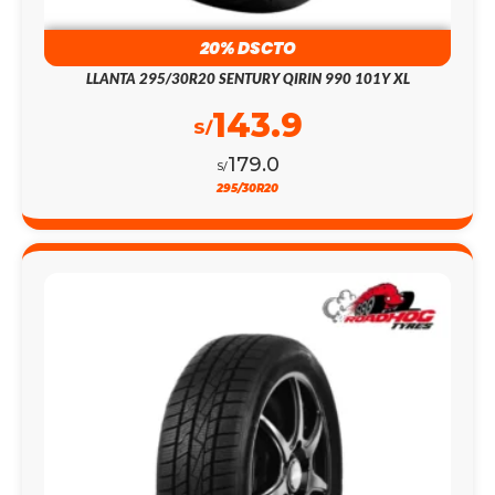
20% DSCTO
LLANTA 295/30R20 SENTURY QIRIN 990 101Y XL
143.9
S/
179.0
S/
295/30R20