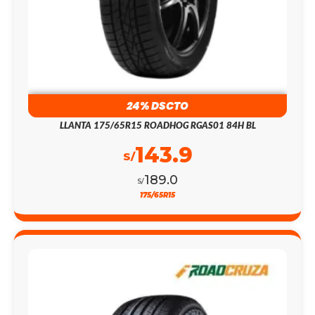
24% DSCTO
LLANTA 175/65R15 ROADHOG RGAS01 84H BL
143.9
S/
189.0
S/
175/65R15