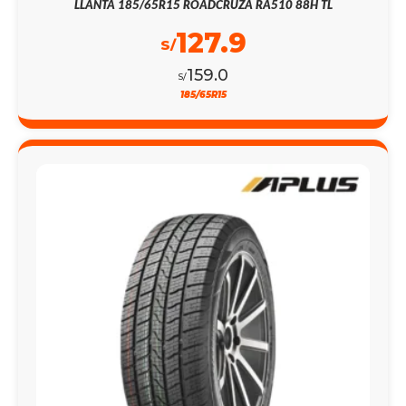
LLANTA 185/65R15 ROADCRUZA RA510 88H TL
127.9
S/
159.0
S/
185/65R15