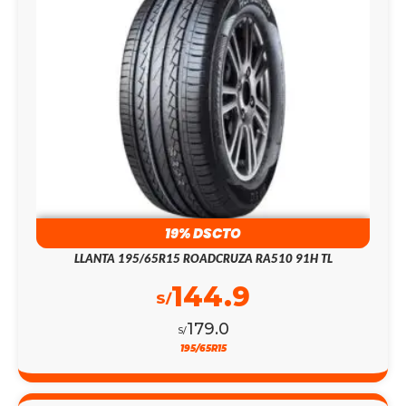
19% DSCTO
LLANTA 195/65R15 ROADCRUZA RA510 91H TL
144.9
S/
179.0
S/
195/65R15