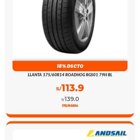
18% DSCTO
LLANTA 175/60R14 ROADHOG RGS01 79H BL
113.9
S/
139.0
S/
175/60R14