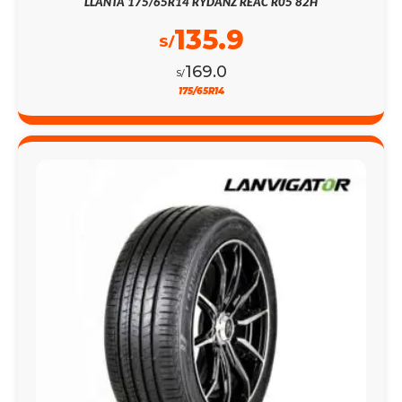
LLANTA 175/65R14 RYDANZ REAC R05 82H
135.9
S/
169.0
S/
175/65R14