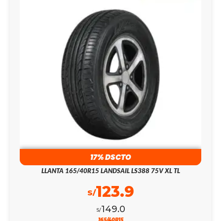
17% DSCTO
LLANTA 165/40R15 LANDSAIL LS388 75V XL TL
123.9
S/
149.0
S/
165/40R15