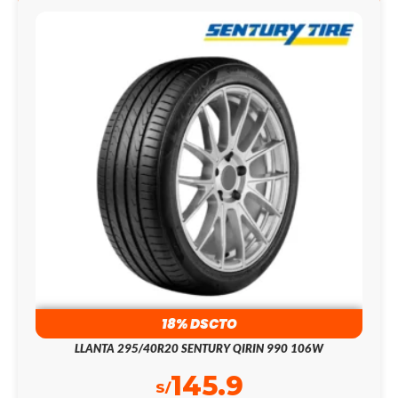
18% DSCTO
LLANTA 295/40R20 SENTURY QIRIN 990 106W
145.9
S/