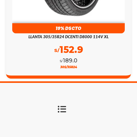
19% DSCTO
LLANTA 305/35R24 DCENTI D8000 114V XL
152.9
S/
189.0
S/
305/35R24