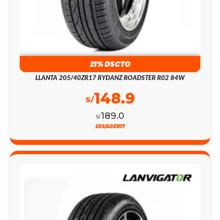
21% DSCTO
LLANTA 205/40ZR17 RYDANZ ROADSTER R02 84W
148.9
S/
189.0
S/
205/40ZR17