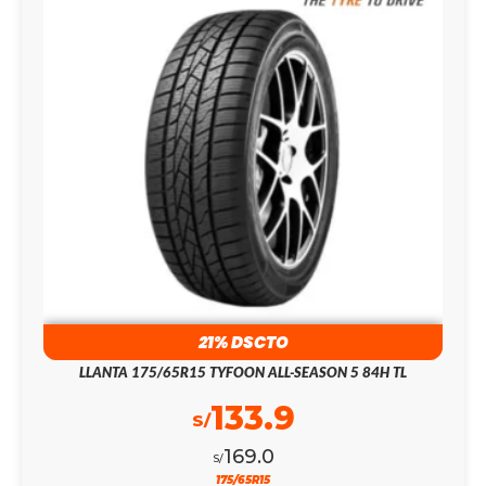
21% DSCTO
LLANTA 175/65R15 TYFOON ALL-SEASON 5 84H TL
133.9
S/
169.0
S/
175/65R15