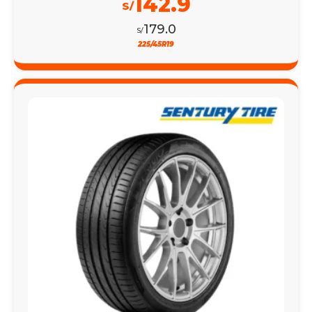
142.9
S/
179.0
S/
225/45R19