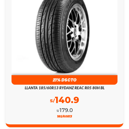
21% DSCTO
LLANTA 185/60R13 RYDANZ REAC R05 80H BL
140.9
S/
179.0
S/
185/60R13