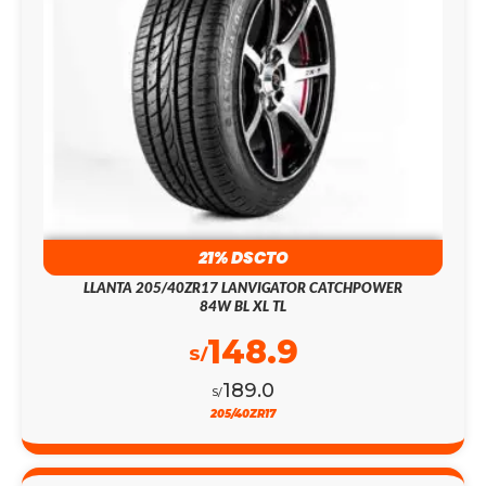
21% DSCTO
LLANTA 205/40ZR17 LANVIGATOR CATCHPOWER
84W BL XL TL
148.9
S/
189.0
S/
205/40ZR17