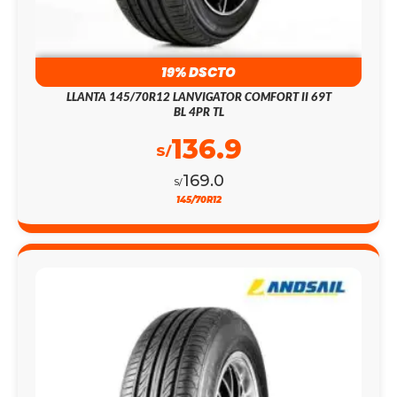
19% DSCTO
LLANTA 145/70R12 LANVIGATOR COMFORT II 69T
BL 4PR TL
136.9
S/
169.0
S/
145/70R12