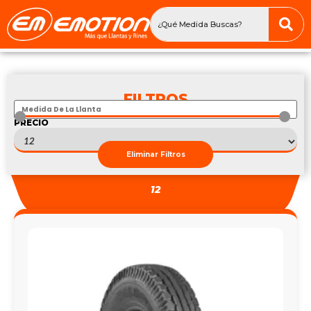
FILTROS
PRECIO
S
303
—
S
303
Eliminar Filtros
12