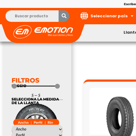
Escríb
Seleccionar país
Llant
FILTROS
PRECIO
S
—
S
SELECCIONA LA MEDIDA
DE LA LLANTA