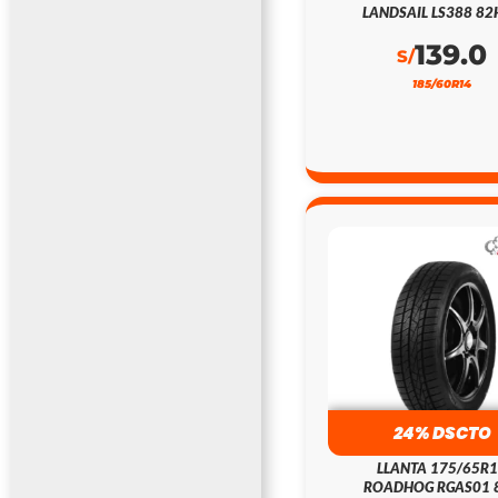
LANDSAIL LS388 82
139.0
S/
185/60R14
24% DSCTO
LLANTA 175/65R
ROADHOG RGAS01 