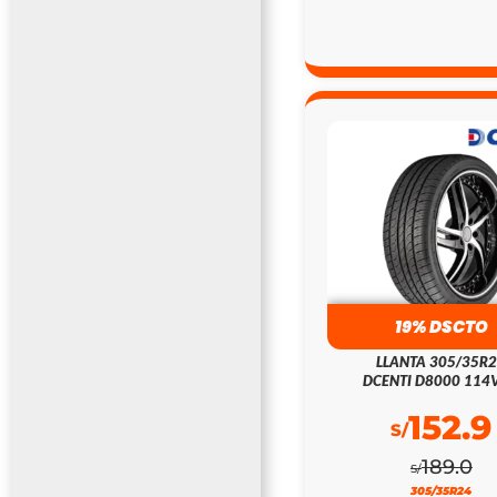
19% DSCTO
LLANTA 305/35R
DCENTI D8000 114V
152.9
S/
189.0
S/
305/35R24