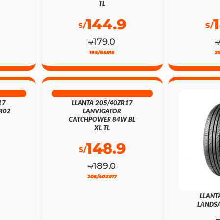
TL
144.9
S/
S/
179.0
S/
S/
195/65R15
2
21% DSCTO
17
LLANTA 205/40ZR17
R02
LANVIGATOR
CATCHPOWER 84W BL
XL TL
148.9
S/
189.0
S/
205/40ZR17
LLANT
LANDSA