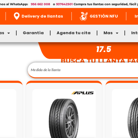
enos al WhatsApp:
956 662 008
o
937642501
Compra tus llantas con seguridad, fácil 
Delivery de llantas
GESTIÓN NFU
I
as
Garantía
Agenda tu cita
Mas
In
17.5
BUSCA TU LLANTA FÁ