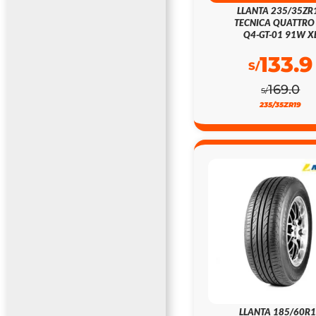
LLANTA 235/35ZR
TECNICA QUATTRO
Q4-GT-01 91W X
133.9
S/
169.0
S/
235/35ZR19
LLANTA 185/60R