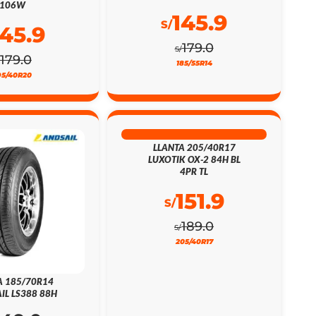
106W
145.9
S/
145.9
179.0
S/
179.0
185/55R14
95/40R20
20% DSCTO
LLANTA 205/40R17
LUXOTIK OX-2 84H BL
4PR TL
151.9
S/
189.0
S/
205/40R17
A 185/70R14
IL LS388 88H