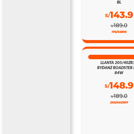
BL
143.9
S/
189.0
S/
175/65R15
21% DSCTO
LLANTA 205/40ZR
RYDANZ ROADSTER 
84W
148.9
S/
189.0
S/
205/40ZR17