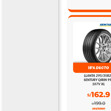
18% DSCTO
LLANTA 295/35R
SENTURY QIRIN 9
107V XL
162.9
S/
199.0
S/
295/35R21