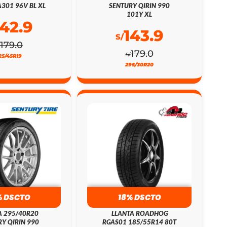
301 96V BL XL
SENTURY QIRIN 990
101Y XL
142.9
143.9
S/
179.0
179.0
S/
25/45R19
295/30R20
% DSCTO
18% DSCTO
A 295/40R20
LLANTA ROADHOG
Y QIRIN 990
RGAS01 185/55R14 80T