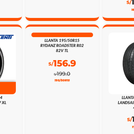
S/
1
21% DSCTO
LLANTA 195/50R15
RYDANZ ROADSTER R02
82V TL
156.9
S/
199.0
S/
195/50R15
24
LLANT
 XL
LANDSAI
S/
1