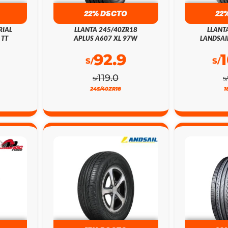
22% DSCTO
22
RIAL
LLANTA 245/40ZR18
LLANT
 TT
APLUS A607 XL 97W
LANDSAI
92.9
S/
S/
119.0
S/
S
245/40ZR18
1