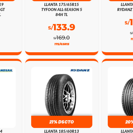
19
LLANTA 175/65R15
LLANT
 GT
TYFOON ALL-SEASON 5
RYDANZ 
L
84H TL
S/
133.9
S/
S/
169.0
S/
1
175/65R15
21% DSCTO
20
14
LLANTA 185/60R13
LLANT