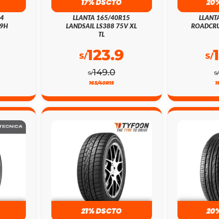
17% DSCTO
20
14
LLANTA 165/40R15
LLANT
79H
LANDSAIL LS388 75V XL
ROADCRU
TL
123.9
S/
S/
149.0
S/
S
165/40R15
1
21% DSCTO
20