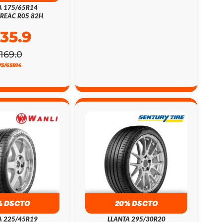
A 175/65R14
REAC R05 82H
135.9
169.0
75/65R14
% DSCTO
20% DSCTO
A 225/45R19
LLANTA 295/30R20