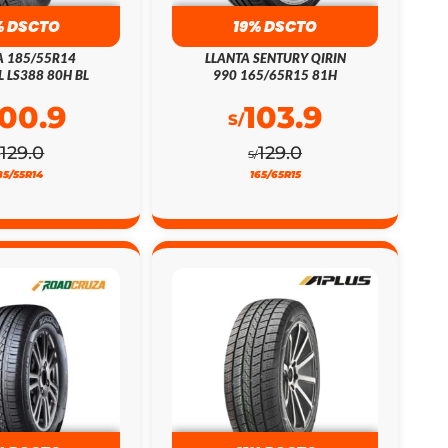
% DSCTO
19% DSCTO
A 185/55R14
LLANTA SENTURY QIRIN
L LS388 80H BL
990 165/65R15 81H
100.9
103.9
S/
129.0
129.0
/
S/
85/55R14
165/65R15