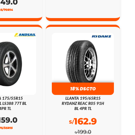
149.0
85/70R14
18% DSCTO
A 175/55R15
LLANTA 195/65R15
L LS388 77T BL
RYDANZ REAC R05 91H
4PR TL
BL 4PR TL
159.0
162.9
S/
75/55R15
199.0
S/