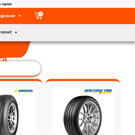
y rápido
0
ngresar
tranet
CIL