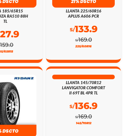
% DSCTO
21% DSCTO
A 185/65R15
LLANTA 225/60R16
ZA RA510 88H
APLUS A606 PCR
TL
133.9
S/
127.9
169.0
S/
159.0
/
225/60R16
85/65R15
19% DSCTO
LLANTA 145/70R12
LANVIGATOR COMFORT
II 69T BL 4PR TL
136.9
S/
169.0
S/
145/70R12
% DSCTO