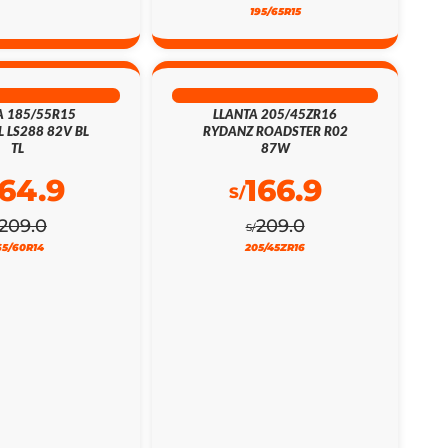
195/65R15
% DSCTO
20% DSCTO
A 185/55R15
LLANTA 205/45ZR16
L LS288 82V BL
RYDANZ ROADSTER R02
TL
87W
164.9
166.9
S/
209.0
209.0
S/
65/60R14
205/45ZR16