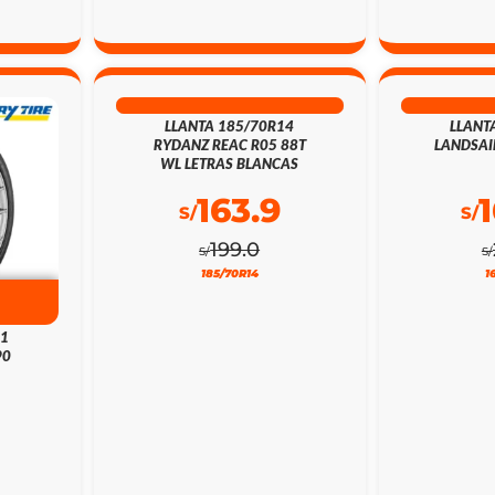
18% DSCTO
21
LLANTA 185/70R14
LLANT
RYDANZ REAC R05 88T
LANDSAI
WL LETRAS BLANCAS
163.9
S/
S/
199.0
S/
S/
185/70R14
1
21
90