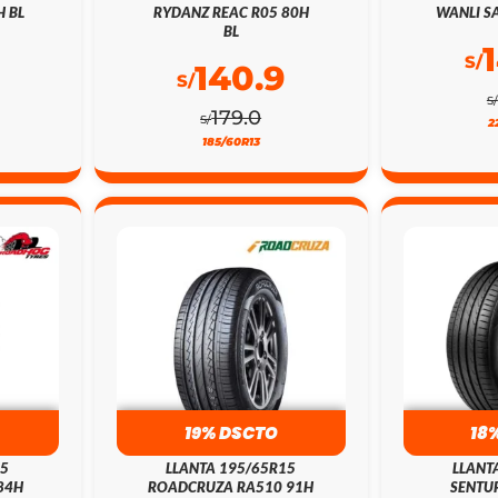
H BL
RYDANZ REAC R05 80H
WANLI SA
BL
S/
140.9
S/
S/
179.0
S/
2
185/60R13
19% DSCTO
18
15
LLANTA 195/65R15
LLANT
84H
ROADCRUZA RA510 91H
SENTUR