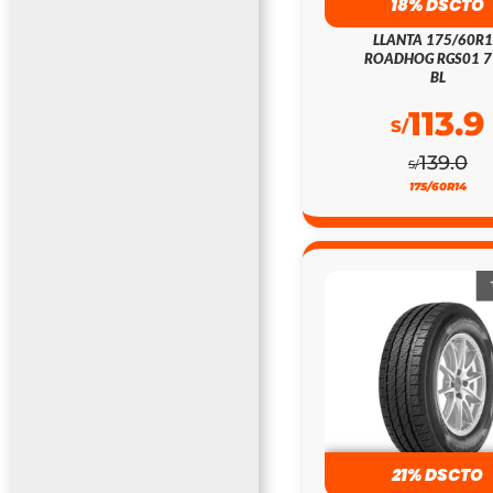
18% DSCTO
LLANTA 175/60R
ROADHOG RGS01 
BL
113.9
S/
139.0
S/
175/60R14
21% DSCTO