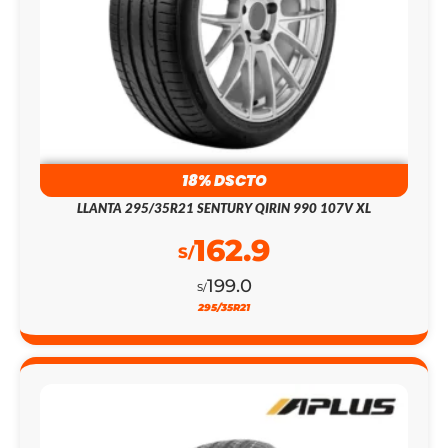
18% DSCTO
LLANTA 295/35R21 SENTURY QIRIN 990 107V XL
162.9
S/
199.0
S/
295/35R21