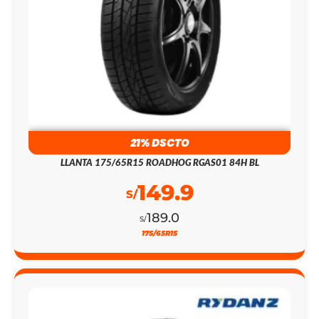
21% DSCTO
LLANTA 175/65R15 ROADHOG RGAS01 84H BL
149.9
S/
189.0
S/
175/65R15