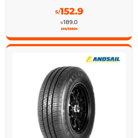
152.9
S/
189.0
S/
305/35R24