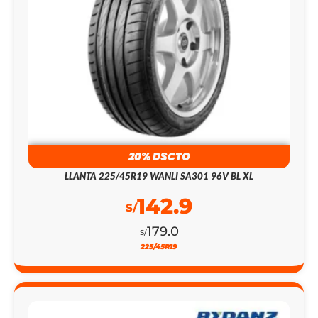
20% DSCTO
LLANTA 225/45R19 WANLI SA301 96V BL XL
142.9
S/
179.0
S/
225/45R19