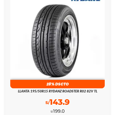
28% DSCTO
LLANTA 195/50R15 RYDANZ ROADSTER R02 82V TL
143.9
S/
199.0
S/