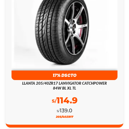
17% DSCTO
LLANTA 205/40ZR17 LANVIGATOR CATCHPOWER
84W BL XL TL
114.9
S/
139.0
S/
205/40ZR17