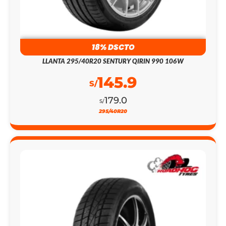
18% DSCTO
LLANTA 295/40R20 SENTURY QIRIN 990 106W
145.9
S/
179.0
S/
295/40R20