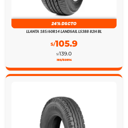
24% DSCTO
LLANTA 185/60R14 LANDSAIL LS388 82H BL
105.9
S/
139.0
S/
185/60R14