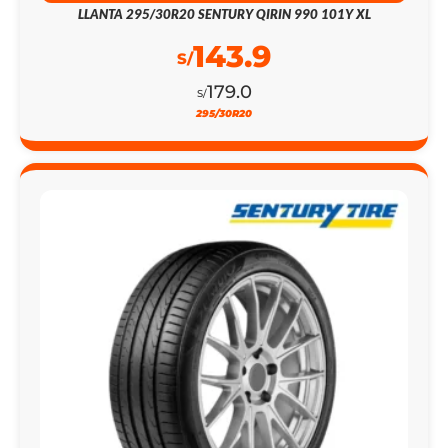
LLANTA 295/30R20 SENTURY QIRIN 990 101Y XL
143.9
S/
179.0
S/
295/30R20