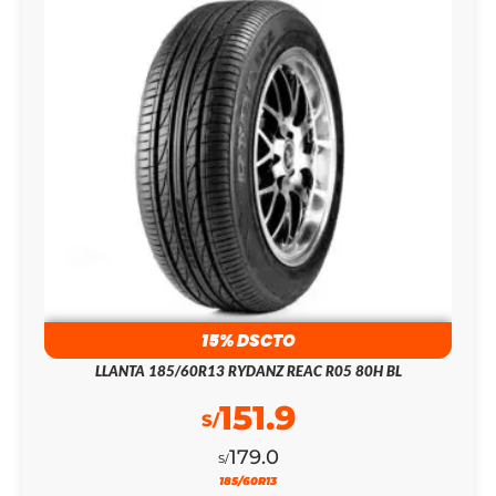
15% DSCTO
LLANTA 185/60R13 RYDANZ REAC R05 80H BL
151.9
S/
179.0
S/
185/60R13