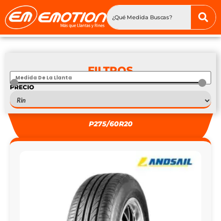
FILTROS
PRECIO
S
—
S
P275/60R20