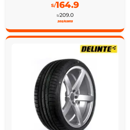
164.9
S/
209.0
S/
205/65R15