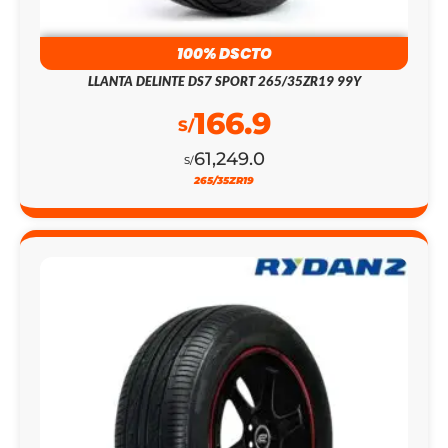
100% DSCTO
LLANTA DELINTE DS7 SPORT 265/35ZR19 99Y
166.9
S/
61,249.0
S/
265/35ZR19