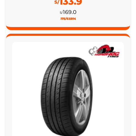
133.9
S/
169.0
S/
175/65R14