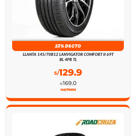
23% DSCTO
LLANTA 145/70R12 LANVIGATOR COMFORT II 69T
BL 4PR TL
129.9
S/
169.0
S/
145/70R12