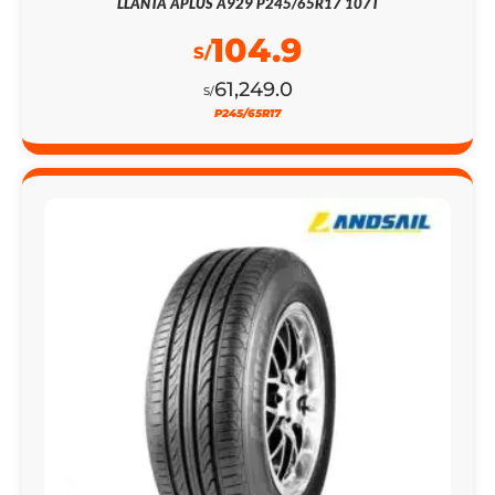
LLANTA APLUS A929 P245/65R17 107T
104.9
S/
61,249.0
S/
P245/65R17