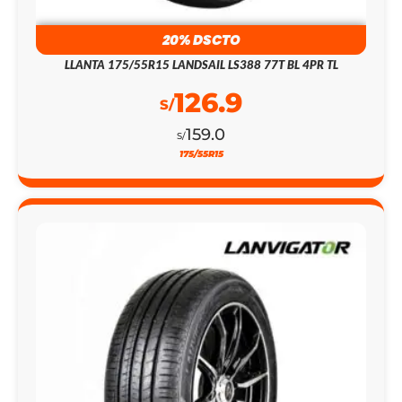
20% DSCTO
LLANTA 175/55R15 LANDSAIL LS388 77T BL 4PR TL
126.9
S/
159.0
S/
175/55R15