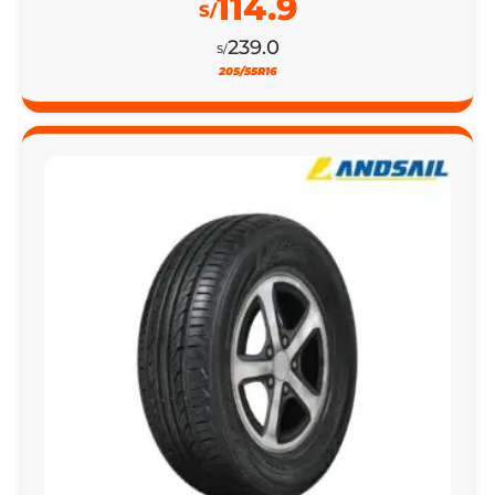
114.9
S/
239.0
S/
205/55R16