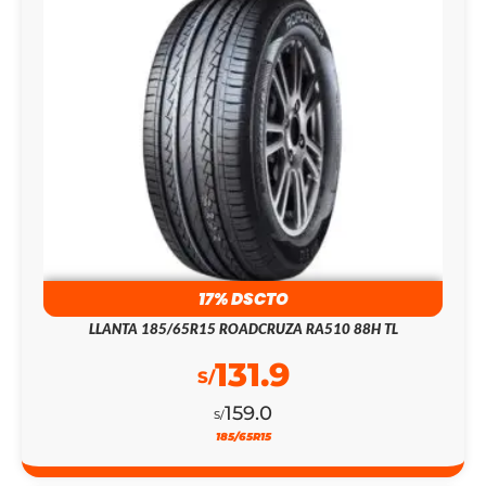
17% DSCTO
LLANTA 185/65R15 ROADCRUZA RA510 88H TL
131.9
S/
159.0
S/
185/65R15