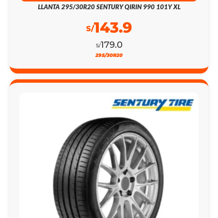
LLANTA 295/30R20 SENTURY QIRIN 990 101Y XL
143.9
S/
179.0
S/
295/30R20