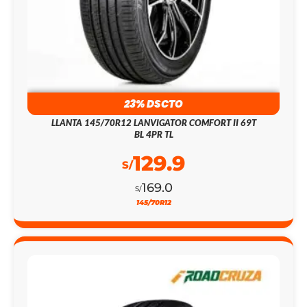
23% DSCTO
LLANTA 145/70R12 LANVIGATOR COMFORT II 69T
BL 4PR TL
129.9
S/
169.0
S/
145/70R12