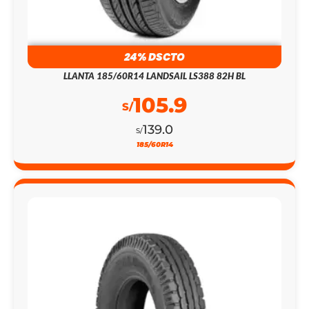
24% DSCTO
LLANTA 185/60R14 LANDSAIL LS388 82H BL
105.9
S/
139.0
S/
185/60R14