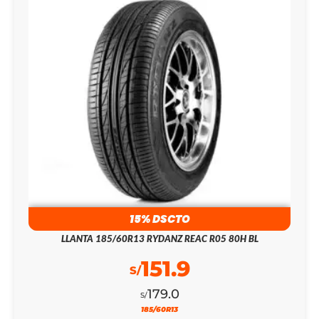
15% DSCTO
LLANTA 185/60R13 RYDANZ REAC R05 80H BL
151.9
S/
179.0
S/
185/60R13