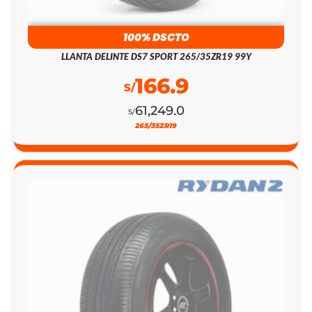
100% DSCTO
LLANTA DELINTE DS7 SPORT 265/35ZR19 99Y
166.9
S/
61,249.0
S/
265/35ZR19