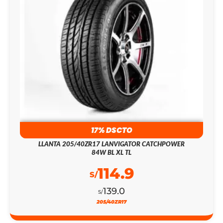
17% DSCTO
LLANTA 205/40ZR17 LANVIGATOR CATCHPOWER
84W BL XL TL
114.9
S/
139.0
S/
205/40ZR17