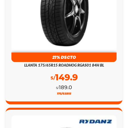
21% DSCTO
LLANTA 175/65R15 ROADHOG RGAS01 84H BL
149.9
S/
189.0
S/
175/65R15