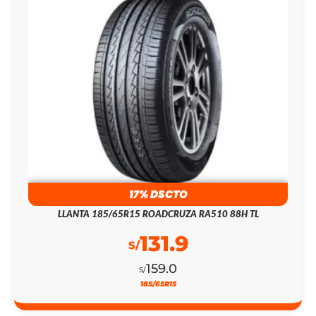
17% DSCTO
LLANTA 185/65R15 ROADCRUZA RA510 88H TL
131.9
S/
159.0
S/
185/65R15