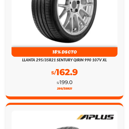
18% DSCTO
LLANTA 295/35R21 SENTURY QIRIN 990 107V XL
162.9
S/
199.0
S/
295/35R21