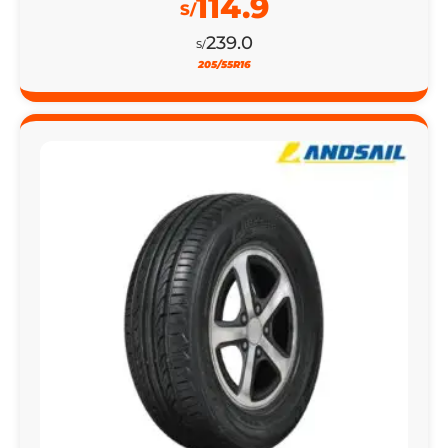
114.9
S/
239.0
S/
205/55R16