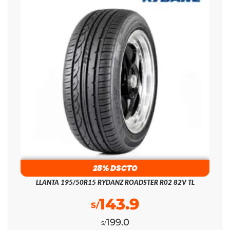
28% DSCTO
LLANTA 195/50R15 RYDANZ ROADSTER R02 82V TL
143.9
S/
199.0
S/