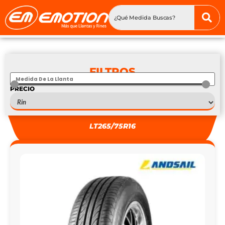
FILTROS
PRECIO
S
—
S
LT265/75R16