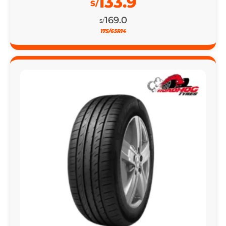
133.9
S/
169.0
S/
175/65R14