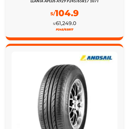
LLANTA APLUS A929 P245/65R17 107T
104.9
S/
61,249.0
S/
P245/65R17