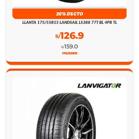
20% DSCTO
LLANTA 175/55R15 LANDSAIL LS388 77T BL 4PR TL
126.9
S/
159.0
S/
175/55R15