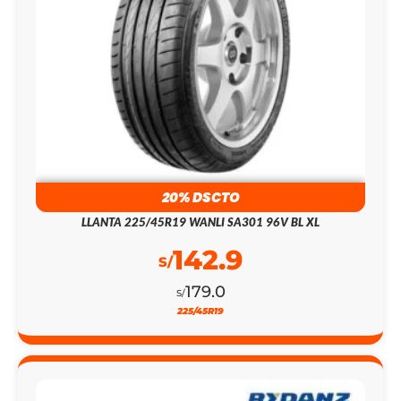
20% DSCTO
LLANTA 225/45R19 WANLI SA301 96V BL XL
142.9
S/
179.0
S/
225/45R19