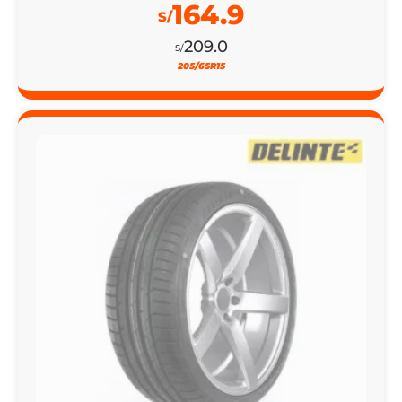
164.9
S/
209.0
S/
205/65R15