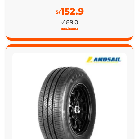
152.9
S/
189.0
S/
305/35R24