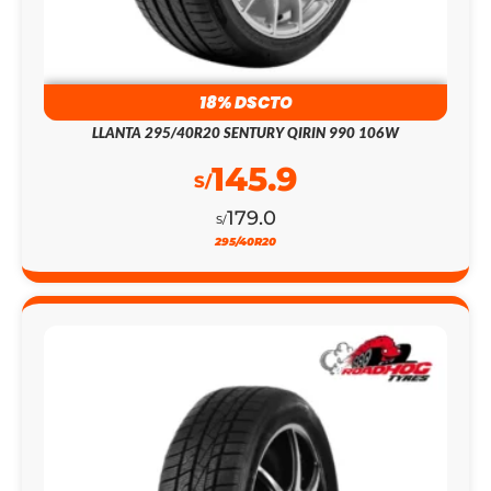
18% DSCTO
LLANTA 295/40R20 SENTURY QIRIN 990 106W
145.9
S/
179.0
S/
295/40R20