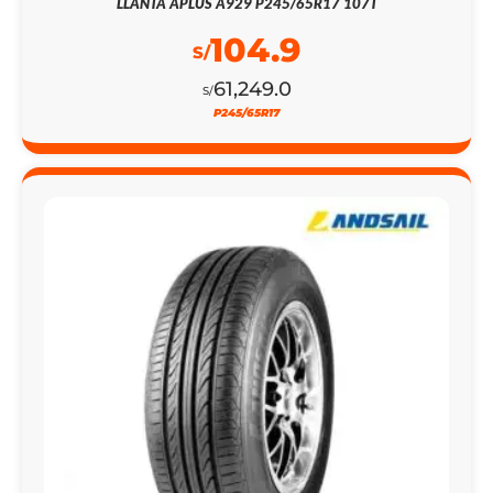
LLANTA APLUS A929 P245/65R17 107T
104.9
S/
61,249.0
S/
P245/65R17