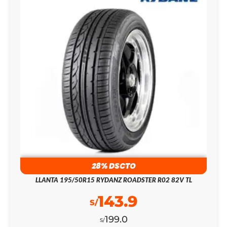
28% DSCTO
LLANTA 195/50R15 RYDANZ ROADSTER R02 82V TL
143.9
S/
199.0
S/