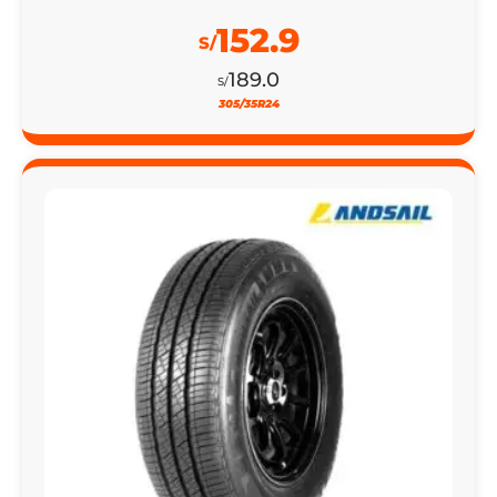
152.9
S/
189.0
S/
305/35R24