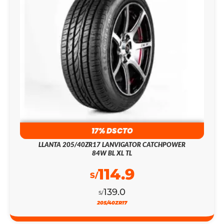
17% DSCTO
LLANTA 205/40ZR17 LANVIGATOR CATCHPOWER
84W BL XL TL
114.9
S/
139.0
S/
205/40ZR17