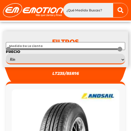
FILTROS
PRECIO
S
—
S
LT235/85R16