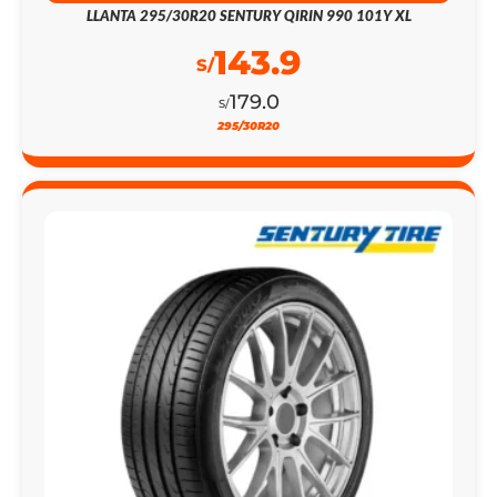
LLANTA 295/30R20 SENTURY QIRIN 990 101Y XL
143.9
S/
179.0
S/
295/30R20