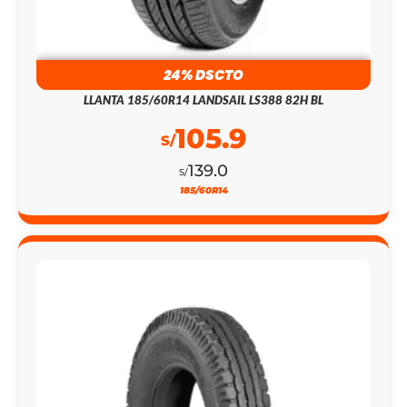
24% DSCTO
LLANTA 185/60R14 LANDSAIL LS388 82H BL
105.9
S/
139.0
S/
185/60R14