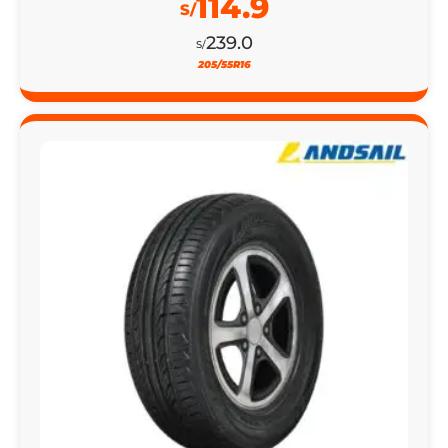
114.9
S/
239.0
S/
205/55R16