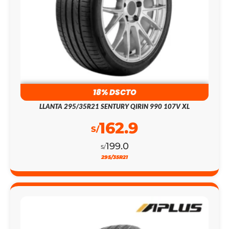
18% DSCTO
LLANTA 295/35R21 SENTURY QIRIN 990 107V XL
162.9
S/
199.0
S/
295/35R21