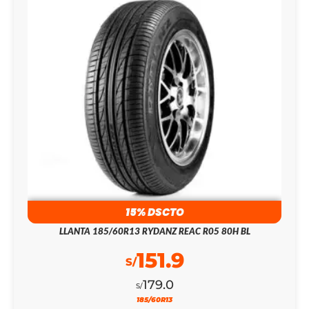
15% DSCTO
LLANTA 185/60R13 RYDANZ REAC R05 80H BL
151.9
S/
179.0
S/
185/60R13