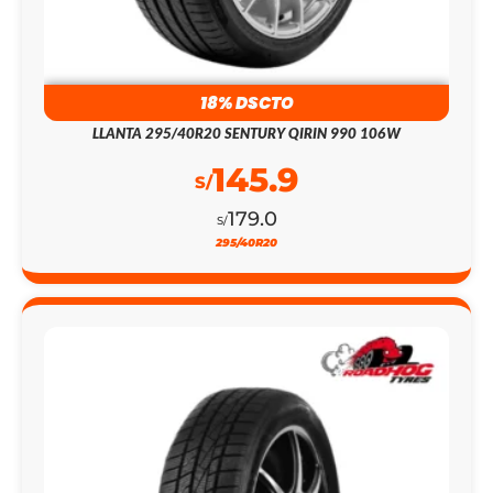
18% DSCTO
LLANTA 295/40R20 SENTURY QIRIN 990 106W
145.9
S/
179.0
S/
295/40R20