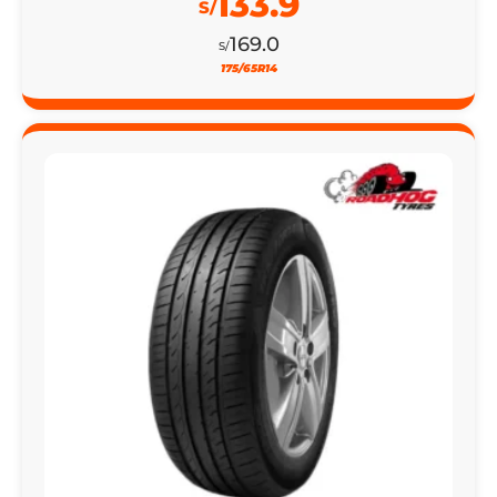
133.9
S/
169.0
S/
175/65R14