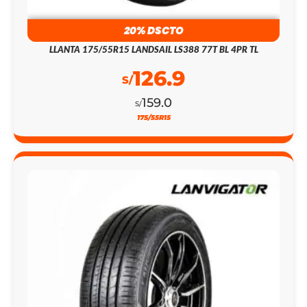
20% DSCTO
LLANTA 175/55R15 LANDSAIL LS388 77T BL 4PR TL
126.9
S/
159.0
S/
175/55R15