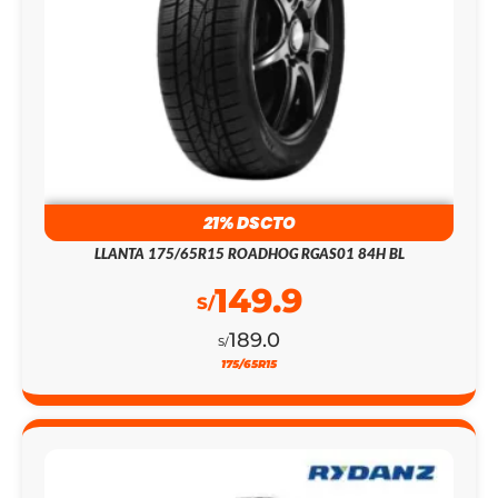
21% DSCTO
LLANTA 175/65R15 ROADHOG RGAS01 84H BL
149.9
S/
189.0
S/
175/65R15