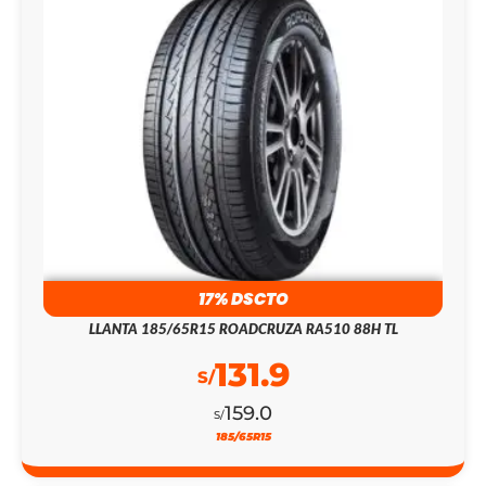
17% DSCTO
LLANTA 185/65R15 ROADCRUZA RA510 88H TL
131.9
S/
159.0
S/
185/65R15