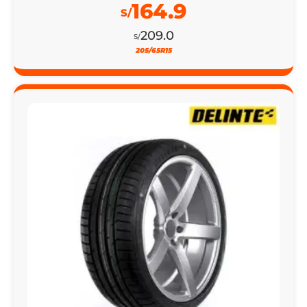
164.9
S/
209.0
S/
205/65R15