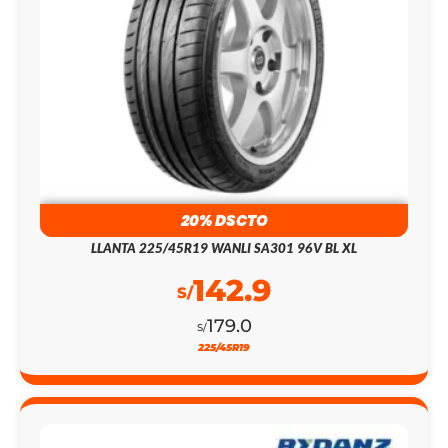
20% DSCTO
LLANTA 225/45R19 WANLI SA301 96V BL XL
142.9
S/
179.0
S/
225/45R19