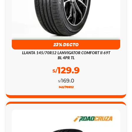
23% DSCTO
LLANTA 145/70R12 LANVIGATOR COMFORT II 69T
BL 4PR TL
129.9
S/
169.0
S/
145/70R12