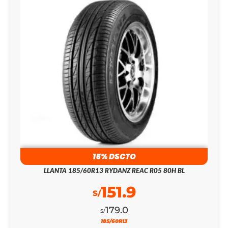
15% DSCTO
LLANTA 185/60R13 RYDANZ REAC R05 80H BL
151.9
S/
179.0
S/
185/60R13