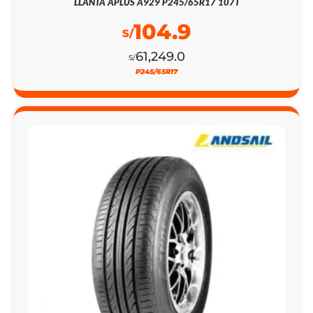
LLANTA APLUS A929 P245/65R17 107T
104.9
S/
61,249.0
S/
P245/65R17