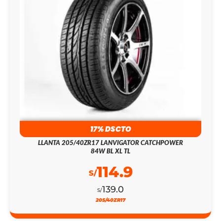
17% DSCTO
LLANTA 205/40ZR17 LANVIGATOR CATCHPOWER
84W BL XL TL
114.9
S/
139.0
S/
205/40ZR17