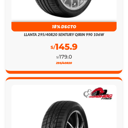
18% DSCTO
LLANTA 295/40R20 SENTURY QIRIN 990 106W
145.9
S/
179.0
S/
295/40R20