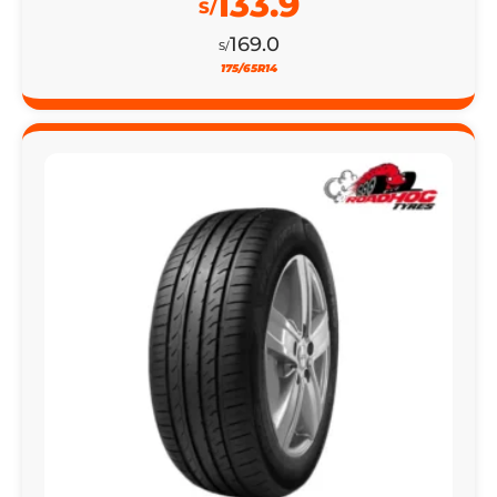
133.9
S/
169.0
S/
175/65R14