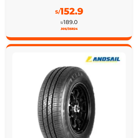
152.9
S/
189.0
S/
305/35R24