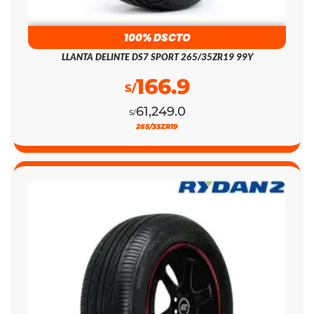
100% DSCTO
LLANTA DELINTE DS7 SPORT 265/35ZR19 99Y
166.9
S/
61,249.0
S/
265/35ZR19