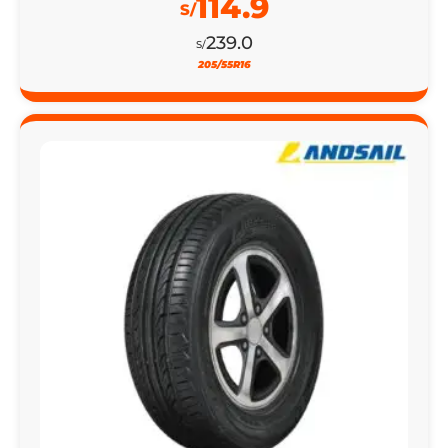
114.9
S/
239.0
S/
205/55R16