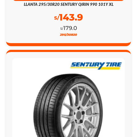
LLANTA 295/30R20 SENTURY QIRIN 990 101Y XL
143.9
S/
179.0
S/
295/30R20