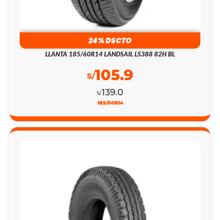
24% DSCTO
LLANTA 185/60R14 LANDSAIL LS388 82H BL
105.9
S/
139.0
S/
185/60R14