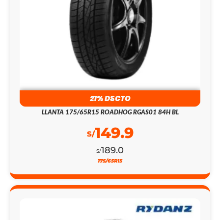
21% DSCTO
LLANTA 175/65R15 ROADHOG RGAS01 84H BL
149.9
S/
189.0
S/
175/65R15