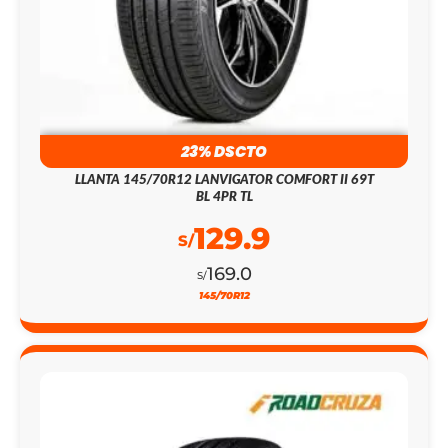
23% DSCTO
LLANTA 145/70R12 LANVIGATOR COMFORT II 69T
BL 4PR TL
129.9
S/
169.0
S/
145/70R12