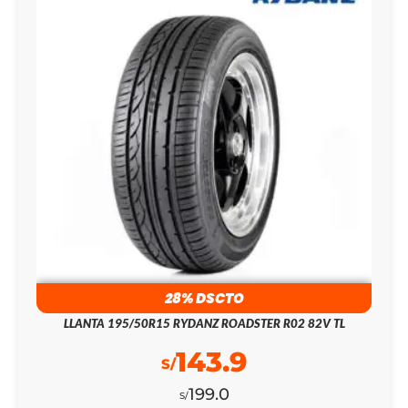
28% DSCTO
LLANTA 195/50R15 RYDANZ ROADSTER R02 82V TL
143.9
S/
199.0
S/