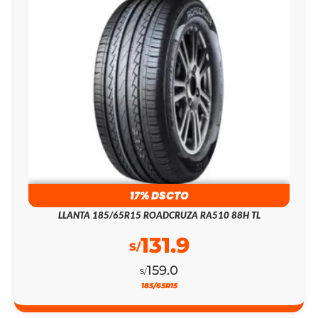
17% DSCTO
LLANTA 185/65R15 ROADCRUZA RA510 88H TL
131.9
S/
159.0
S/
185/65R15