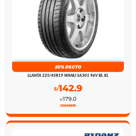
20% DSCTO
LLANTA 225/45R19 WANLI SA301 96V BL XL
142.9
S/
179.0
S/
225/45R19