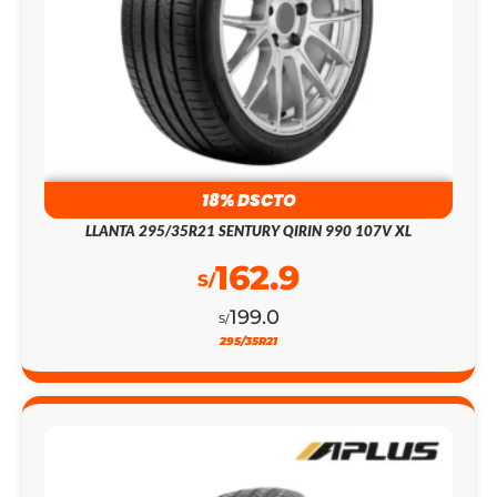
18% DSCTO
LLANTA 295/35R21 SENTURY QIRIN 990 107V XL
162.9
S/
199.0
S/
295/35R21