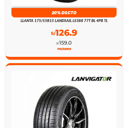
20% DSCTO
LLANTA 175/55R15 LANDSAIL LS388 77T BL 4PR TL
126.9
S/
159.0
S/
175/55R15