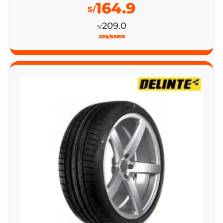
164.9
S/
209.0
S/
205/65R15