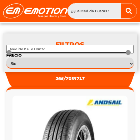
FILTROS
PRECIO
S
—
S
265/70R17LT