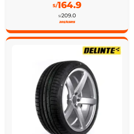
164.9
S/
209.0
S/
205/65R15