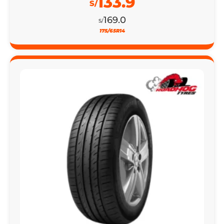
133.9
S/
169.0
S/
175/65R14