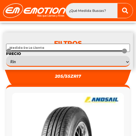
FILTROS
PRECIO
S
—
S
205/55ZR17