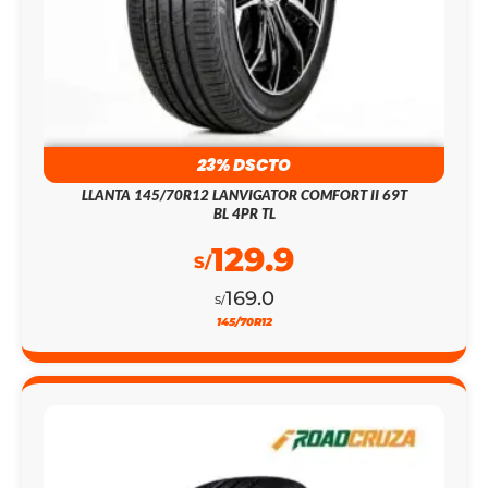
23% DSCTO
LLANTA 145/70R12 LANVIGATOR COMFORT II 69T
BL 4PR TL
129.9
S/
169.0
S/
145/70R12