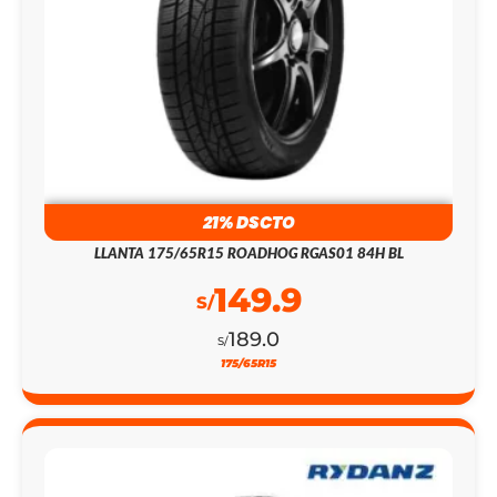
21% DSCTO
LLANTA 175/65R15 ROADHOG RGAS01 84H BL
149.9
S/
189.0
S/
175/65R15