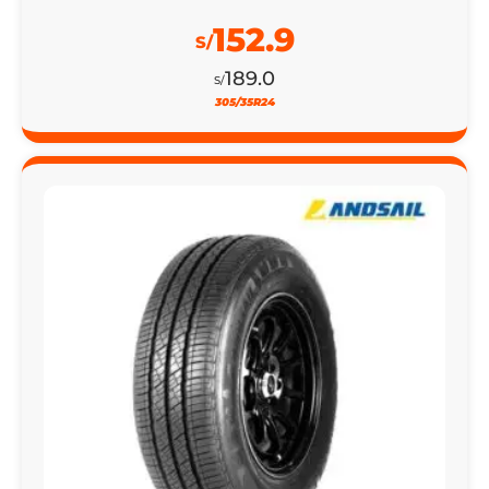
152.9
S/
189.0
S/
305/35R24