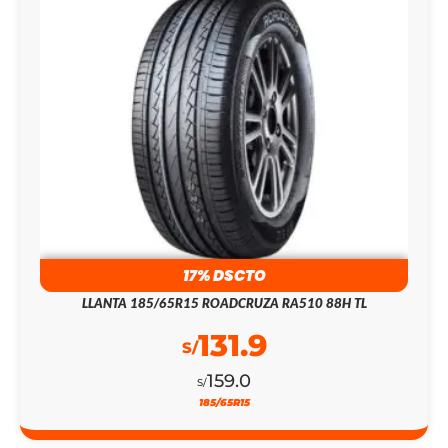
17% DSCTO
LLANTA 185/65R15 ROADCRUZA RA510 88H TL
131.9
S/
159.0
S/
185/65R15