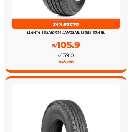
24% DSCTO
LLANTA 185/60R14 LANDSAIL LS388 82H BL
105.9
S/
139.0
S/
185/60R14