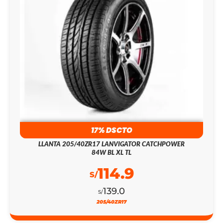
17% DSCTO
LLANTA 205/40ZR17 LANVIGATOR CATCHPOWER
84W BL XL TL
114.9
S/
139.0
S/
205/40ZR17