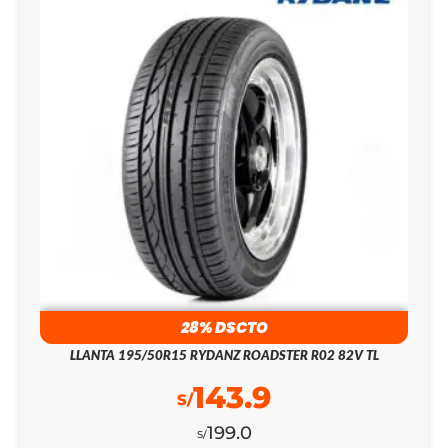
28% DSCTO
LLANTA 195/50R15 RYDANZ ROADSTER R02 82V TL
143.9
S/
199.0
S/