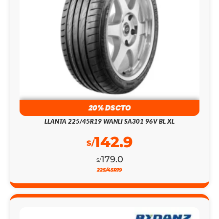
20% DSCTO
LLANTA 225/45R19 WANLI SA301 96V BL XL
142.9
S/
179.0
S/
225/45R19