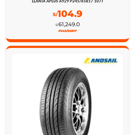
LLANTA APLUS A929 P245/65R17 107T
104.9
S/
61,249.0
S/
P245/65R17