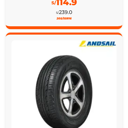
114.9
S/
239.0
S/
205/55R16