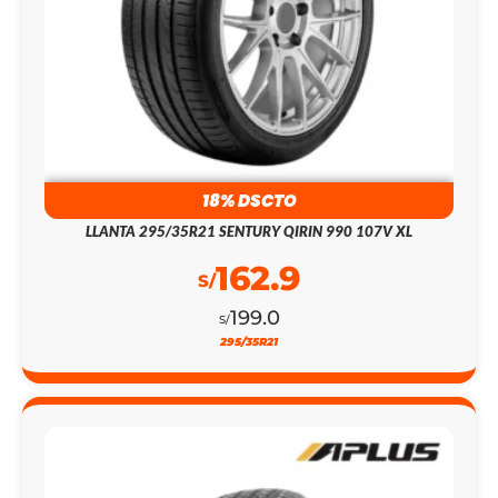
18% DSCTO
LLANTA 295/35R21 SENTURY QIRIN 990 107V XL
162.9
S/
199.0
S/
295/35R21