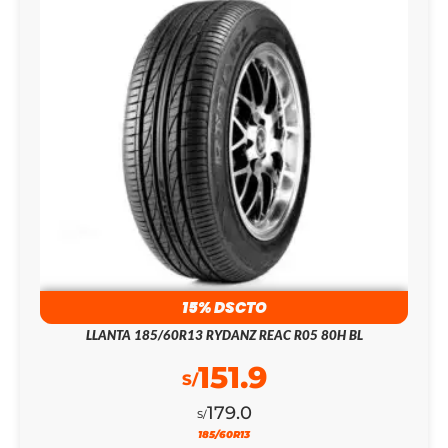
15% DSCTO
LLANTA 185/60R13 RYDANZ REAC R05 80H BL
151.9
S/
179.0
S/
185/60R13