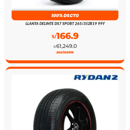
100% DSCTO
LLANTA DELINTE DS7 SPORT 265/35ZR19 99Y
166.9
S/
61,249.0
S/
265/35ZR19