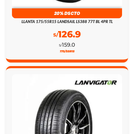
20% DSCTO
LLANTA 175/55R15 LANDSAIL LS388 77T BL 4PR TL
126.9
S/
159.0
S/
175/55R15