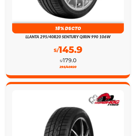
18% DSCTO
LLANTA 295/40R20 SENTURY QIRIN 990 106W
145.9
S/
179.0
S/
295/40R20