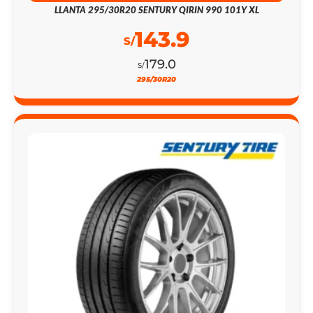
LLANTA 295/30R20 SENTURY QIRIN 990 101Y XL
143.9
S/
179.0
S/
295/30R20