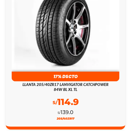
17% DSCTO
LLANTA 205/40ZR17 LANVIGATOR CATCHPOWER
84W BL XL TL
114.9
S/
139.0
S/
205/40ZR17