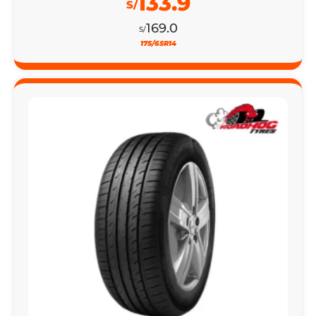
133.9
S/
169.0
S/
175/65R14