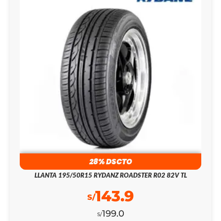
28% DSCTO
LLANTA 195/50R15 RYDANZ ROADSTER R02 82V TL
143.9
S/
199.0
S/