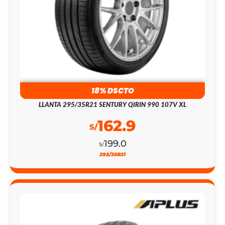
18% DSCTO
LLANTA 295/35R21 SENTURY QIRIN 990 107V XL
162.9
S/
199.0
S/
295/35R21