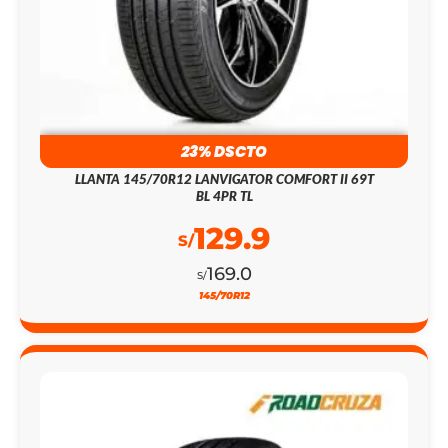
23% DSCTO
LLANTA 145/70R12 LANVIGATOR COMFORT II 69T
BL 4PR TL
129.9
S/
169.0
S/
145/70R12