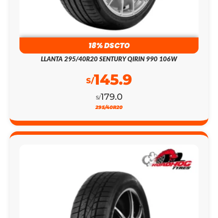
18% DSCTO
LLANTA 295/40R20 SENTURY QIRIN 990 106W
145.9
S/
179.0
S/
295/40R20