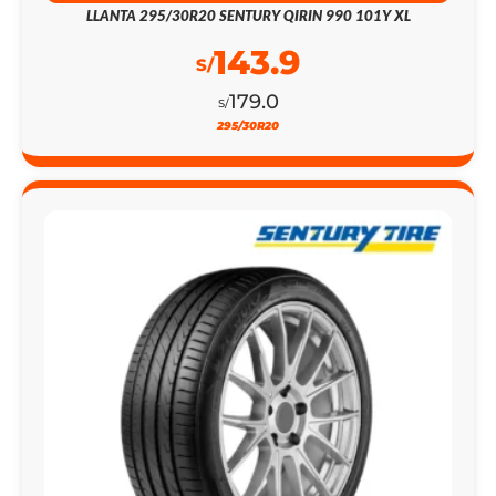
LLANTA 295/30R20 SENTURY QIRIN 990 101Y XL
143.9
S/
179.0
S/
295/30R20