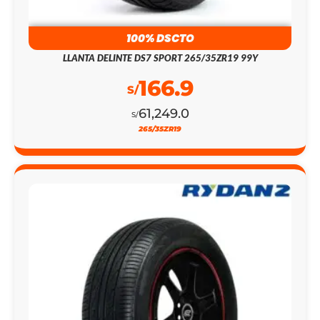
100% DSCTO
LLANTA DELINTE DS7 SPORT 265/35ZR19 99Y
166.9
S/
61,249.0
S/
265/35ZR19