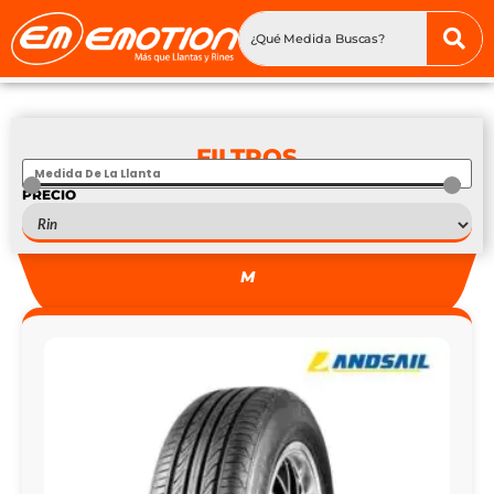
FILTROS
PRECIO
S
—
S
M