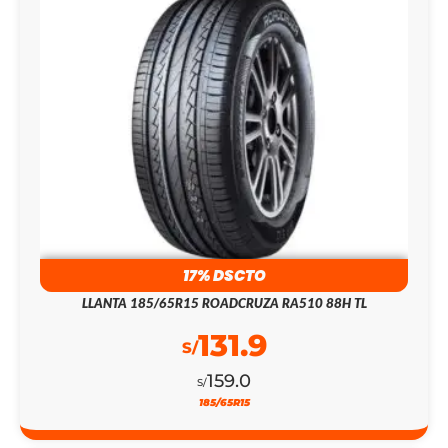
17% DSCTO
LLANTA 185/65R15 ROADCRUZA RA510 88H TL
131.9
S/
159.0
S/
185/65R15