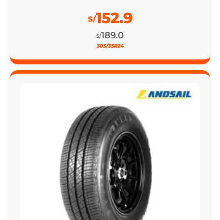
152.9
S/
189.0
S/
305/35R24