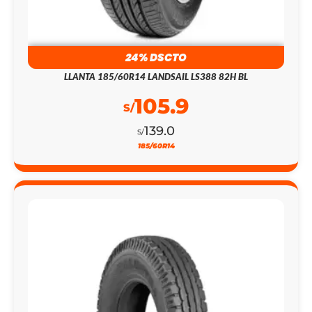
24% DSCTO
LLANTA 185/60R14 LANDSAIL LS388 82H BL
105.9
S/
139.0
S/
185/60R14