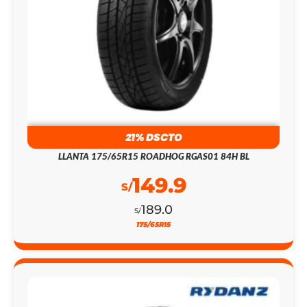
21% DSCTO
LLANTA 175/65R15 ROADHOG RGAS01 84H BL
149.9
S/
189.0
S/
175/65R15