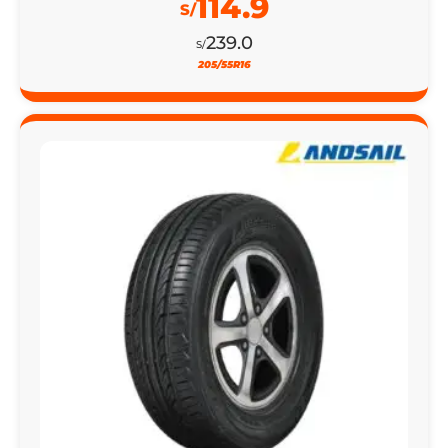
114.9
S/
239.0
S/
205/55R16