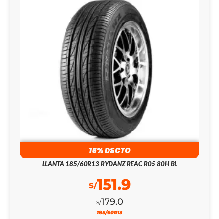
15% DSCTO
LLANTA 185/60R13 RYDANZ REAC R05 80H BL
151.9
S/
179.0
S/
185/60R13