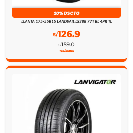
20% DSCTO
LLANTA 175/55R15 LANDSAIL LS388 77T BL 4PR TL
126.9
S/
159.0
S/
175/55R15