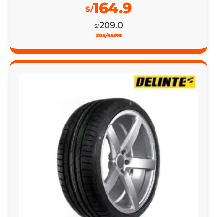
164.9
S/
209.0
S/
205/65R15