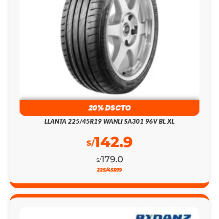
20% DSCTO
LLANTA 225/45R19 WANLI SA301 96V BL XL
142.9
S/
179.0
S/
225/45R19