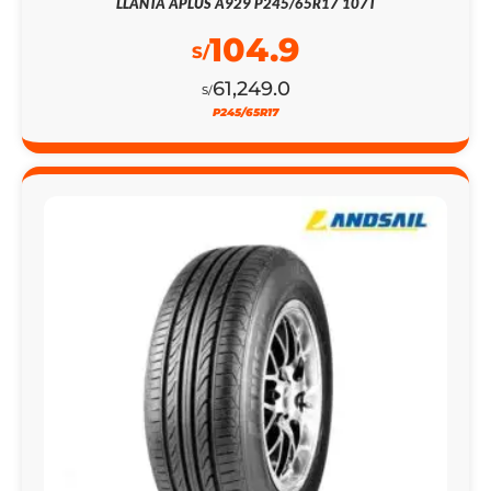
LLANTA APLUS A929 P245/65R17 107T
104.9
S/
61,249.0
S/
P245/65R17