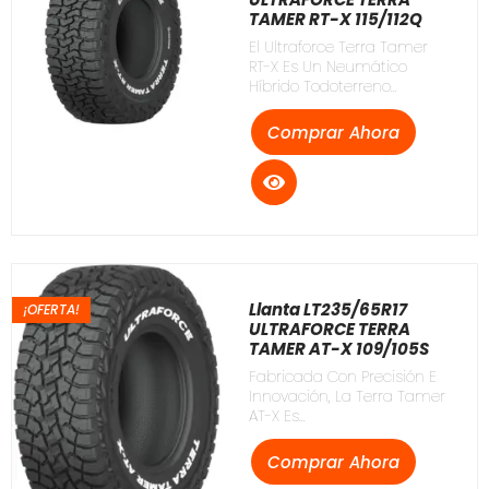
TAMER RT-X 115/112Q
El Ultraforce Terra Tamer
RT-X Es Un Neumático
Híbrido Todoterreno...
Comprar Ahora
Llanta LT235/65R17
¡OFERTA!
ULTRAFORCE TERRA
TAMER AT-X 109/105S
Fabricada Con Precisión E
Innovación, La Terra Tamer
AT-X Es...
Comprar Ahora