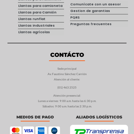
Comunícate con un asesor
Llantas para camioneta
Gestion de garantias
Llantas para Camión
PQRS
Llantas runflat
Preguntas frecuentes
Llantas industriales
Llantas agrícolas
CONTÁCTO
Sede principal
Av. Faustino Sánchez Carrión
Atención al cliente:
(01) 463 2525
Atención presencial:
Lunes a viernes: 9:00 a.m. hasta las 6:30 p.m.
Sábados: 9:00 a.m. hasta las 2:30 p.m.
MEDIOS DE PAGO
ALIADOS LOGÍSTICOS