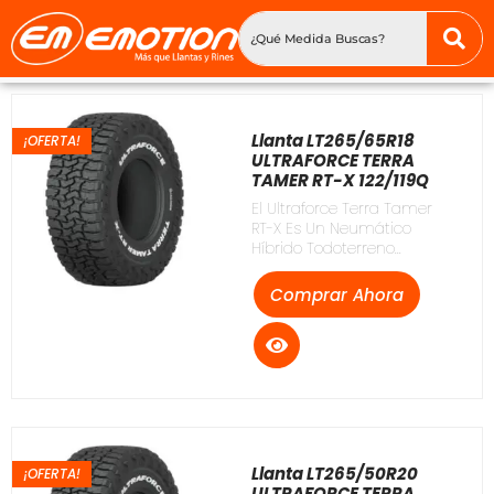
Llanta LT265/65R18
¡OFERTA!
ULTRAFORCE TERRA
TAMER RT-X 122/119Q
El Ultraforce Terra Tamer
RT-X Es Un Neumático
Híbrido Todoterreno...
Comprar Ahora
Llanta LT265/50R20
¡OFERTA!
ULTRAFORCE TERRA