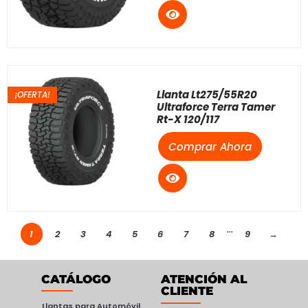
Llanta Lt275/55R20
¡OFERTA!
Ultraforce Terra Tamer
Rt-X 120/117
Comprar Ahora
...
1
2
3
4
5
6
7
8
9
→
CATÁLOGO
ATENCIÓN AL
CLIENTE
Llantas para Automóvil