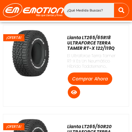
Llanta LT265/65R18
¡OFERTA!
ULTRAFORCE TERRA
TAMER RT-X 122/119Q
El Ultraforce Terra Tamer
RT-X Es Un Neumático
Híbrido Todoterreno...
Comprar Ahora
Llanta LT265/50R20
¡OFERTA!
ULTRAFORCE TERRA