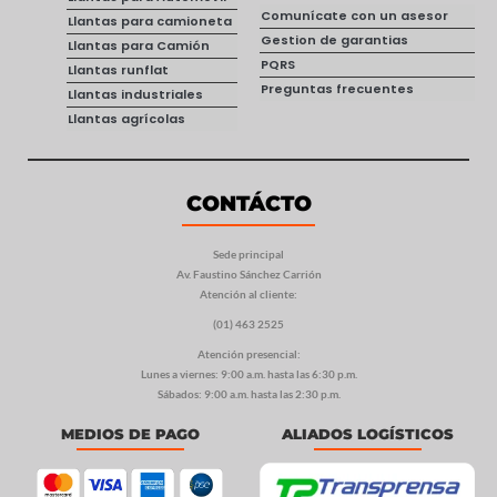
Comunícate con un asesor
Llantas para camioneta
Gestion de garantias
Llantas para Camión
PQRS
Llantas runflat
Preguntas frecuentes
Llantas industriales
Llantas agrícolas
CONTÁCTO
Sede principal
Av. Faustino Sánchez Carrión
Atención al cliente:
(01) 463 2525
Atención presencial:
Lunes a viernes: 9:00 a.m. hasta las 6:30 p.m.
Sábados: 9:00 a.m. hasta las 2:30 p.m.
MEDIOS DE PAGO
ALIADOS LOGÍSTICOS