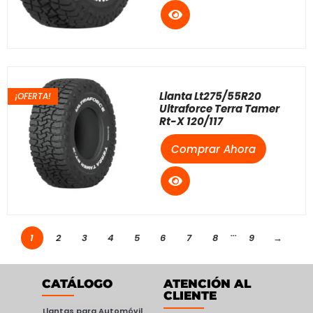
Llanta Lt275/55R20
¡OFERTA!
Ultraforce Terra Tamer
Rt-X 120/117
Comprar Ahora
...
1
2
3
4
5
6
7
8
9
→
CATÁLOGO
ATENCIÓN AL
CLIENTE
Llantas para Automóvil