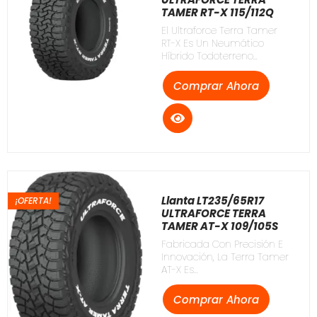
TAMER RT-X 115/112Q
El Ultraforce Terra Tamer
RT-X Es Un Neumático
Híbrido Todoterreno...
Comprar Ahora
Llanta LT235/65R17
¡OFERTA!
ULTRAFORCE TERRA
TAMER AT-X 109/105S
Fabricada Con Precisión E
Innovación, La Terra Tamer
AT-X Es...
Comprar Ahora