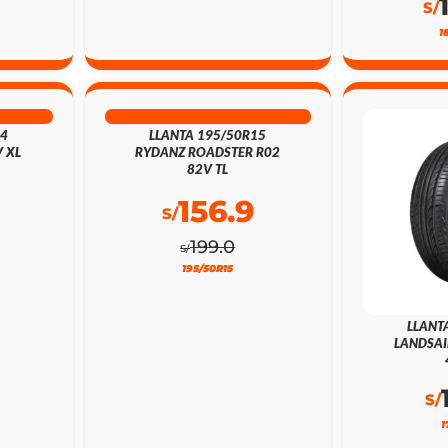
S/
1
21% DSCTO
24
LLANTA 195/50R15
 XL
RYDANZ ROADSTER R02
82V TL
156.9
S/
199.0
S/
195/50R15
LLANT
LANDSAI
S/
1