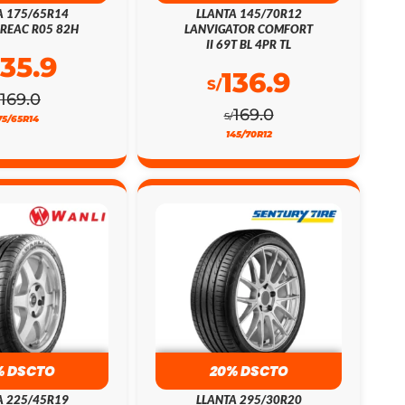
A 175/65R14
LLANTA 145/70R12
REAC R05 82H
LANVIGATOR COMFORT
II 69T BL 4PR TL
135.9
136.9
S/
169.0
169.0
S/
75/65R14
145/70R12
% DSCTO
20% DSCTO
A 225/45R19
LLANTA 295/30R20