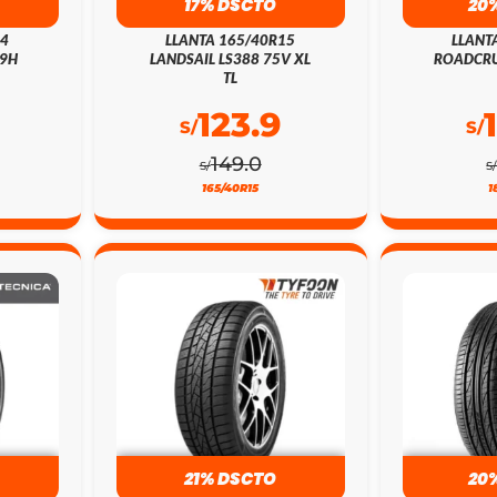
17% DSCTO
20
14
LLANTA 165/40R15
LLANT
79H
LANDSAIL LS388 75V XL
ROADCRU
TL
123.9
S/
S/
149.0
S/
S
165/40R15
1
21% DSCTO
20