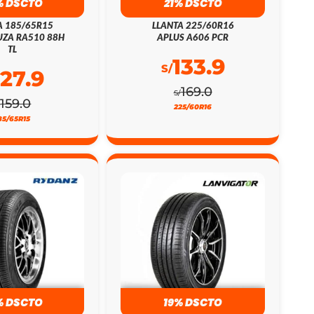
% DSCTO
21% DSCTO
A 185/65R15
LLANTA 225/60R16
ZA RA510 88H
APLUS A606 PCR
TL
133.9
S/
127.9
169.0
S/
159.0
/
225/60R16
85/65R15
% DSCTO
19% DSCTO