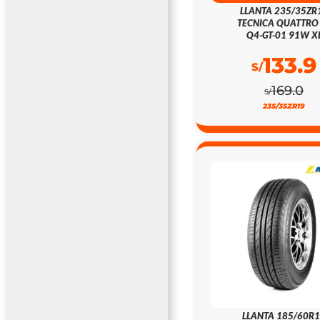
LLANTA 235/35ZR
TECNICA QUATTRO
Q4-GT-01 91W X
133.9
S/
169.0
S/
235/35ZR19
LLANTA 185/60R