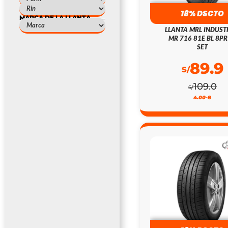
18% DSCTO
MARCA DE LA LLANTA
LLANTA MRL INDUST
MR 716 81E BL 8PR
SET
89.9
S/
109.0
S/
4.00-8