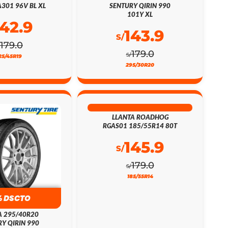
301 96V BL XL
SENTURY QIRIN 990
101Y XL
142.9
143.9
S/
179.0
179.0
S/
25/45R19
295/30R20
18% DSCTO
LLANTA ROADHOG
RGAS01 185/55R14 80T
145.9
S/
179.0
S/
185/55R14
% DSCTO
A 295/40R20
Y QIRIN 990