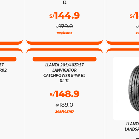
TL
144.9
S/
S/
179.0
S/
S/
195/65R15
2
21% DSCTO
17
LLANTA 205/40ZR17
R02
LANVIGATOR
CATCHPOWER 84W BL
XL TL
148.9
S/
189.0
S/
205/40ZR17
LLANT
LANDSA