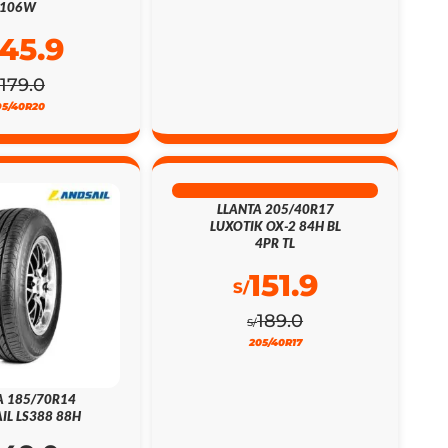
106W
145.9
179.0
95/40R20
20% DSCTO
LLANTA 205/40R17
LUXOTIK OX-2 84H BL
4PR TL
151.9
S/
189.0
S/
205/40R17
A 185/70R14
IL LS388 88H