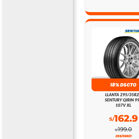
18% DSCTO
LLANTA 295/35R
SENTURY QIRIN 9
107V XL
162.9
S/
199.0
S/
295/35R21