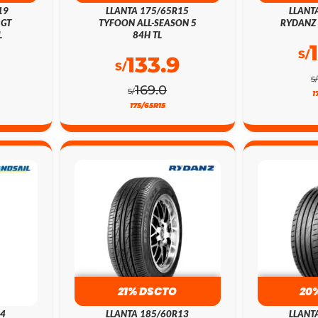
19
LLANTA 175/65R15
LLANT
 GT
TYFOON ALL-SEASON 5
RYDANZ 
L
84H TL
S/
133.9
S/
S/
169.0
S/
1
175/65R15
21% DSCTO
20
14
LLANTA 185/60R13
LLANT