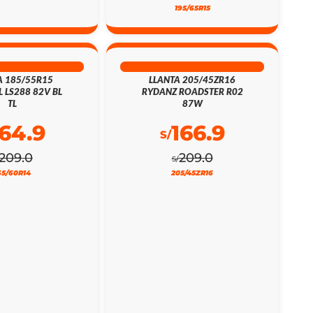
195/65R15
% DSCTO
20% DSCTO
A 185/55R15
LLANTA 205/45ZR16
L LS288 82V BL
RYDANZ ROADSTER R02
TL
87W
164.9
166.9
S/
209.0
209.0
S/
65/60R14
205/45ZR16