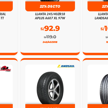
22% DSCTO
22
RIAL
LLANTA 245/40ZR18
LLANT
 TT
APLUS A607 XL 97W
LANDSAI
92.9
S/
S/
119.0
S/
S
245/40ZR18
1