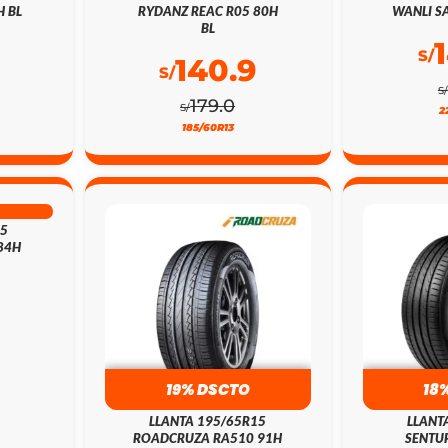
H BL
RYDANZ REAC R05 80H
WANLI SA
BL
S/
140.9
S/
S/
179.0
S/
2
185/60R13
15
84H
19% DSCTO
18
LLANTA 195/65R15
LLANT
ROADCRUZA RA510 91H
SENTUR