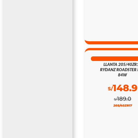
21% DSCTO
LLANTA 205/40ZR
RYDANZ ROADSTER 
84W
148.9
S/
189.0
S/
205/40ZR17