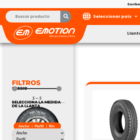
Escríb
Seleccionar país
Llant
FILTROS
PRECIO
S
—
S
SELECCIONA LA MEDIDA
DE LA LLANTA