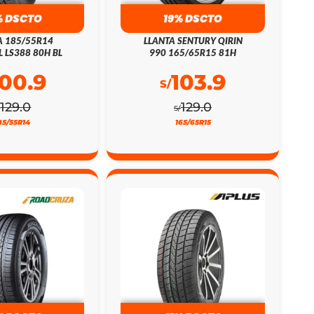
% DSCTO
19% DSCTO
A 185/55R14
LLANTA SENTURY QIRIN
L LS388 80H BL
990 165/65R15 81H
100.9
103.9
S/
129.0
129.0
/
S/
85/55R14
165/65R15