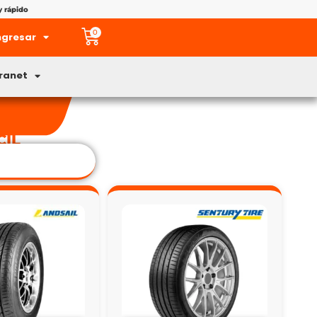
y rápido
0
ngresar
tranet
CIL