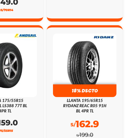
149.0
85/70R14
18% DSCTO
A 175/55R15
LLANTA 195/65R15
L LS388 77T BL
RYDANZ REAC R05 91H
4PR TL
BL 4PR TL
159.0
162.9
S/
75/55R15
199.0
S/