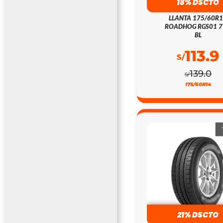
18% DSCTO
LLANTA 175/60R
ROADHOG RGS01 
BL
113.9
S/
139.0
S/
175/60R14
21% DSCTO