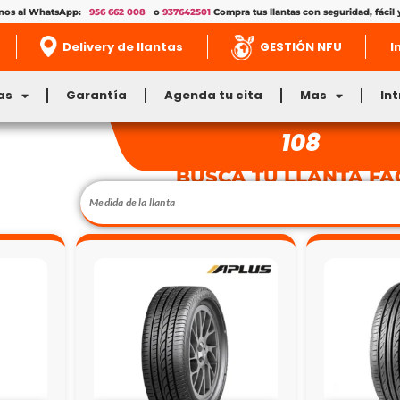
enos al WhatsApp:
956 662 008
o
937642501
Compra tus llantas con seguridad, fácil 
Delivery de llantas
GESTIÓN NFU
I
as
Garantía
Agenda tu cita
Mas
In
108
BUSCA TU LLANTA FÁ