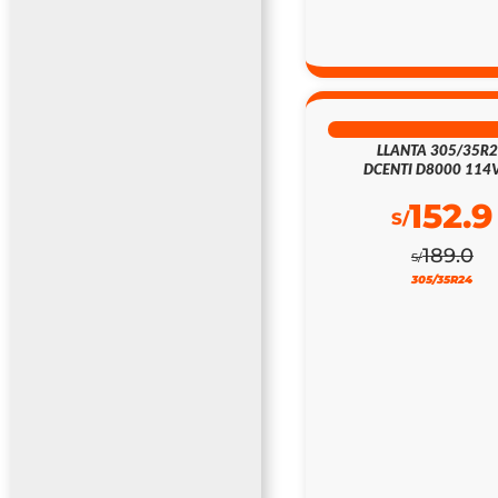
19% DSCTO
LLANTA 305/35R
DCENTI D8000 114V
152.9
S/
189.0
S/
305/35R24