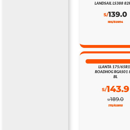
LANDSAIL LS388 82
139.0
S/
185/60R14
24% DSCTO
LLANTA 175/65R
ROADHOG RGAS01 
BL
143.9
S/
189.0
S/
175/65R15