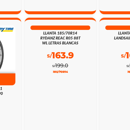
18% DSCTO
21
LLANTA 185/70R14
LLANT
RYDANZ REAC R05 88T
LANDSAI
WL LETRAS BLANCAS
163.9
S/
S/
199.0
S/
S/
185/70R14
1
21
90