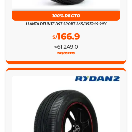
100% DSCTO
LLANTA DELINTE DS7 SPORT 265/35ZR19 99Y
166.9
S/
61,249.0
S/
265/35ZR19