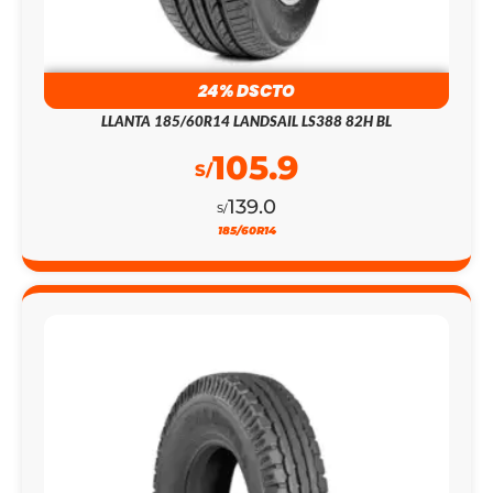
24% DSCTO
LLANTA 185/60R14 LANDSAIL LS388 82H BL
105.9
S/
139.0
S/
185/60R14