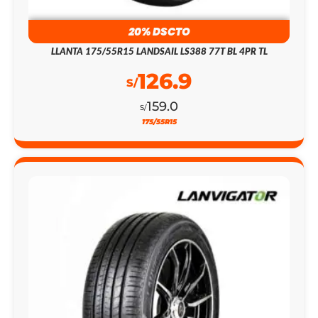
20% DSCTO
LLANTA 175/55R15 LANDSAIL LS388 77T BL 4PR TL
126.9
S/
159.0
S/
175/55R15