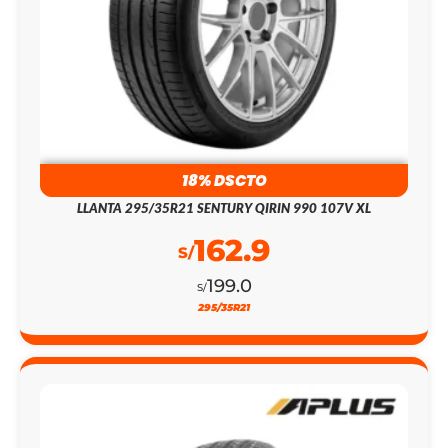
18% DSCTO
LLANTA 295/35R21 SENTURY QIRIN 990 107V XL
162.9
S/
199.0
S/
295/35R21