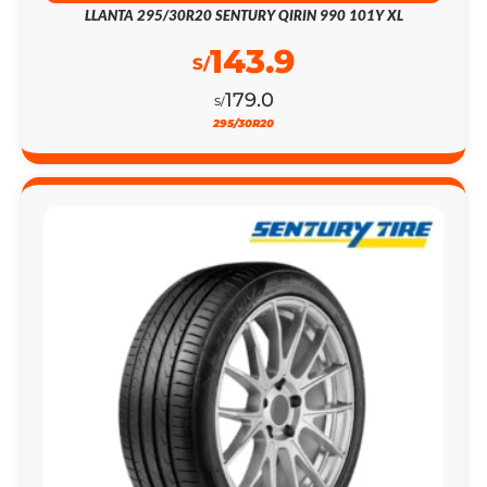
LLANTA 295/30R20 SENTURY QIRIN 990 101Y XL
143.9
S/
179.0
S/
295/30R20