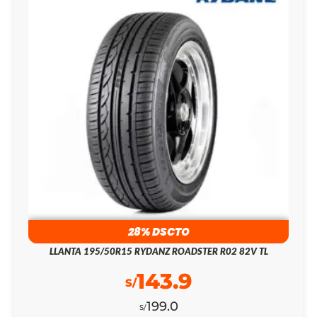
28% DSCTO
LLANTA 195/50R15 RYDANZ ROADSTER R02 82V TL
143.9
S/
199.0
S/