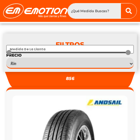
FILTROS
PRECIO
S
—
S
856