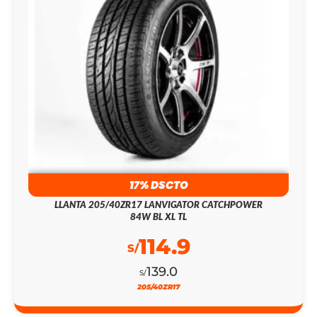
17% DSCTO
LLANTA 205/40ZR17 LANVIGATOR CATCHPOWER
84W BL XL TL
114.9
S/
139.0
S/
205/40ZR17