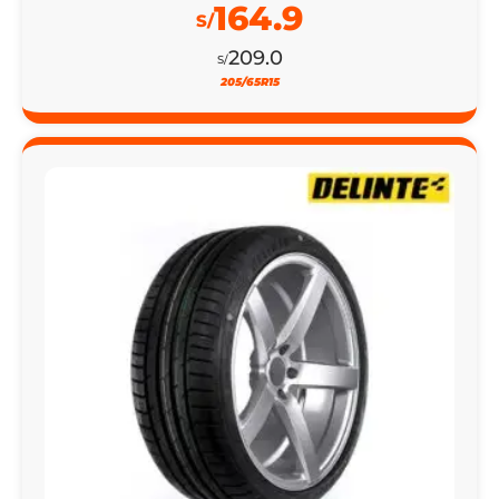
164.9
S/
209.0
S/
205/65R15