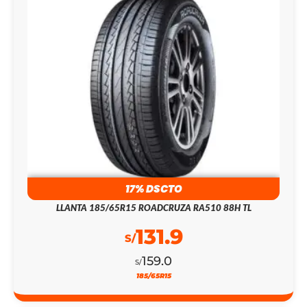
17% DSCTO
LLANTA 185/65R15 ROADCRUZA RA510 88H TL
131.9
S/
159.0
S/
185/65R15