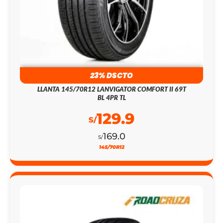
23% DSCTO
LLANTA 145/70R12 LANVIGATOR COMFORT II 69T
BL 4PR TL
129.9
S/
169.0
S/
145/70R12