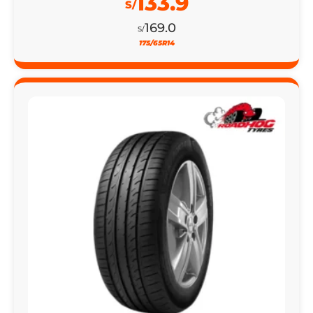
133.9
S/
169.0
S/
175/65R14