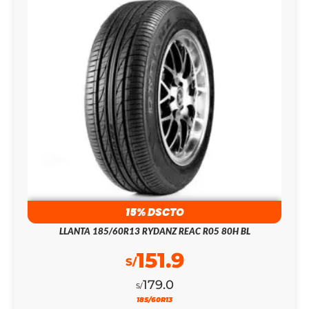
15% DSCTO
LLANTA 185/60R13 RYDANZ REAC R05 80H BL
151.9
S/
179.0
S/
185/60R13