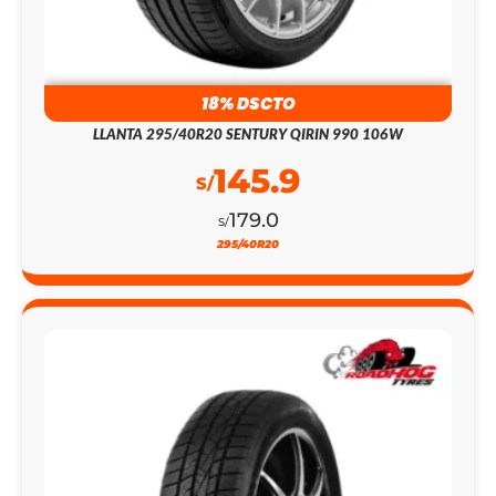
18% DSCTO
LLANTA 295/40R20 SENTURY QIRIN 990 106W
145.9
S/
179.0
S/
295/40R20