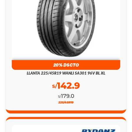
20% DSCTO
LLANTA 225/45R19 WANLI SA301 96V BL XL
142.9
S/
179.0
S/
225/45R19