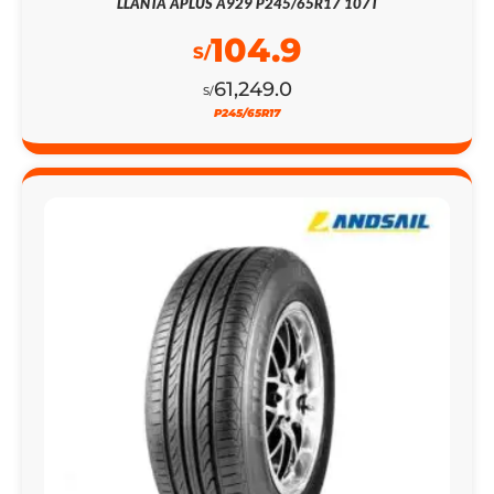
LLANTA APLUS A929 P245/65R17 107T
104.9
S/
61,249.0
S/
P245/65R17