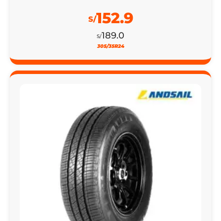
152.9
S/
189.0
S/
305/35R24