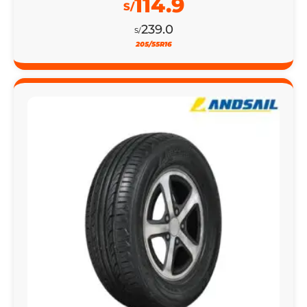
114.9
S/
239.0
S/
205/55R16