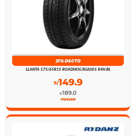
21% DSCTO
LLANTA 175/65R15 ROADHOG RGAS01 84H BL
149.9
S/
189.0
S/
175/65R15