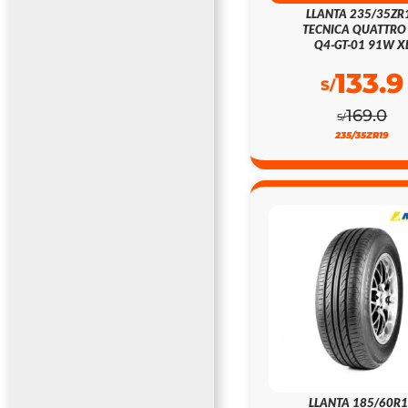
LLANTA 235/35ZR
TECNICA QUATTRO
Q4-GT-01 91W X
133.9
S/
169.0
S/
235/35ZR19
LLANTA 185/60R