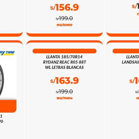
156.9
S/
S/
1
199.0
S/
195/50R15
18% DSCTO
21
LLANTA 185/70R14
LLANT
RYDANZ REAC R05 88T
LANDSAI
WL LETRAS BLANCAS
163.9
S/
S/
199.0
S/
S/
185/70R14
1
21
90