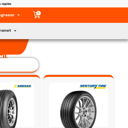
y rápido
0
ngresar
tranet
CIL