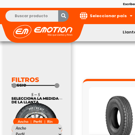
Escríb
Seleccionar país
Llant
FILTROS
PRECIO
S
—
S
SELECCIONA LA MEDIDA
DE LA LLANTA