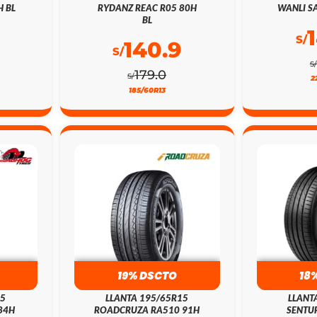
H BL
RYDANZ REAC R05 80H
WANLI SA
BL
S/
140.9
S/
S/
179.0
S/
2
185/60R13
19% DSCTO
18
15
LLANTA 195/65R15
LLANT
84H
ROADCRUZA RA510 91H
SENTUR