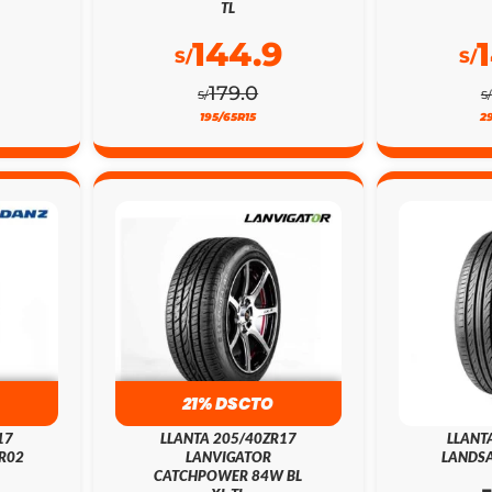
TL
144.9
S/
S/
179.0
S/
S/
195/65R15
2
21% DSCTO
17
LLANTA 205/40ZR17
LLANT
R02
LANVIGATOR
LANDSA
CATCHPOWER 84W BL