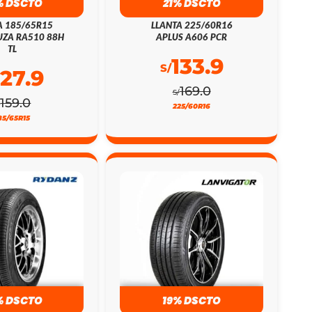
% DSCTO
21% DSCTO
A 185/65R15
LLANTA 225/60R16
ZA RA510 88H
APLUS A606 PCR
TL
133.9
S/
127.9
169.0
S/
159.0
/
225/60R16
85/65R15
% DSCTO
19% DSCTO