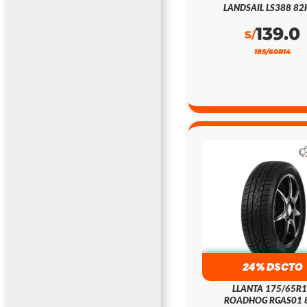
LANDSAIL LS388 82
139.0
S/
185/60R14
24% DSCTO
LLANTA 175/65R
ROADHOG RGAS01 