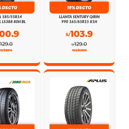
% DSCTO
19% DSCTO
A 185/55R14
LLANTA SENTURY QIRIN
L LS388 80H BL
990 165/65R15 81H
100.9
103.9
S/
129.0
129.0
/
S/
85/55R14
165/65R15