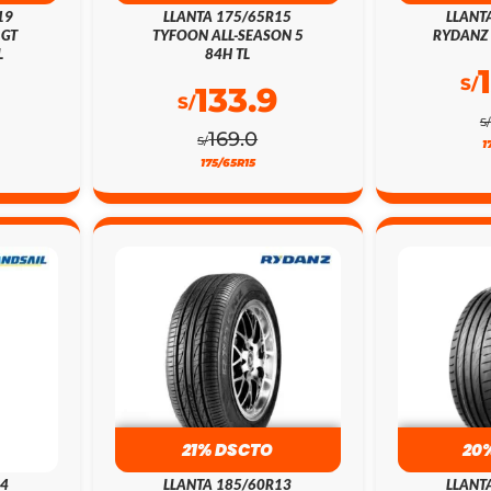
19
LLANTA 175/65R15
LLANT
 GT
TYFOON ALL-SEASON 5
RYDANZ 
L
84H TL
S/
133.9
S/
S/
169.0
S/
1
175/65R15
21% DSCTO
20
14
LLANTA 185/60R13
LLANT