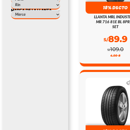
18% DSCTO
MARCA DE LA LLANTA
LLANTA MRL INDUST
MR 716 81E BL 8PR
SET
89.9
S/
109.0
S/
4.00-8