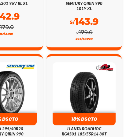
301 96V BL XL
SENTURY QIRIN 990
101Y XL
142.9
143.9
S/
179.0
179.0
S/
25/45R19
295/30R20
% DSCTO
18% DSCTO
A 295/40R20
LLANTA ROADHOG
Y QIRIN 990
RGAS01 185/55R14 80T