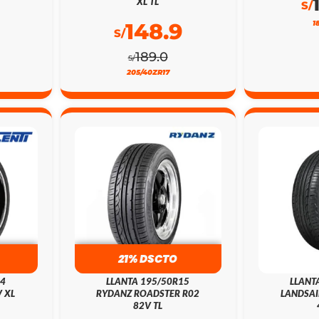
XL TL
S/
148.9
1
S/
189.0
S/
205/40ZR17
21% DSCTO
24
LLANTA 195/50R15
LLANT
 XL
RYDANZ ROADSTER R02
LANDSAI
82V TL