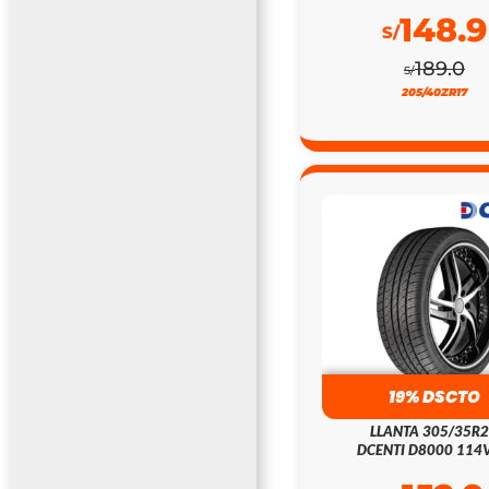
148.9
S/
189.0
S/
205/40ZR17
19% DSCTO
LLANTA 305/35R
DCENTI D8000 114V