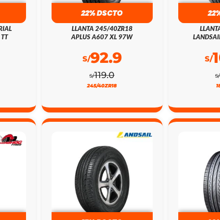
22% DSCTO
22
RIAL
LLANTA 245/40ZR18
LLANT
 TT
APLUS A607 XL 97W
LANDSAI
92.9
S/
S/
119.0
S/
S
245/40ZR18
1