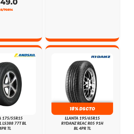
149.0
85/70R14
18% DSCTO
A 175/55R15
LLANTA 195/65R15
L LS388 77T BL
RYDANZ REAC R05 91H
4PR TL
BL 4PR TL