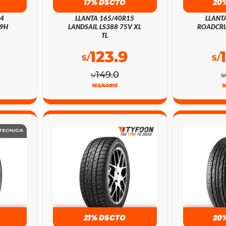
17% DSCTO
20
14
LLANTA 165/40R15
LLANT
79H
LANDSAIL LS388 75V XL
ROADCRU
TL
123.9
S/
S/
149.0
S/
S
165/40R15
1
21% DSCTO
20