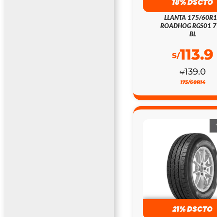
18% DSCTO
LLANTA 175/60R
ROADHOG RGS01 
BL
113.9
S/
139.0
S/
175/60R14
21% DSCTO