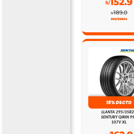
152.9
S/
189.0
S/
305/35R24
18% DSCTO
LLANTA 295/35R
SENTURY QIRIN 9
107V XL