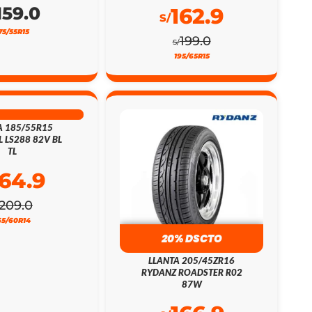
159.0
162.9
S/
75/55R15
199.0
S/
195/65R15
% DSCTO
A 185/55R15
L LS288 82V BL
TL
164.9
209.0
65/60R14
20% DSCTO
LLANTA 205/45ZR16
RYDANZ ROADSTER R02
87W