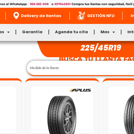
enos al WhatsApp:
956 662 008
o
937642501
Compra tus llantas con seguridad, fácil 
Delivery de llantas
GESTIÓN NFU
I
as
Garantía
Agenda tu cita
Mas
In
225/45R19
BUSCA TU LLANTA FÁ