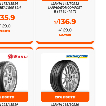
A 175/65R14
LLANTA 145/70R12
REAC R05 82H
LANVIGATOR COMFORT
II 69T BL 4PR TL
135.9
136.9
S/
169.0
169.0
S/
75/65R14
145/70R12
% DSCTO
20% DSCTO
A 225/45R19
LLANTA 295/30R20