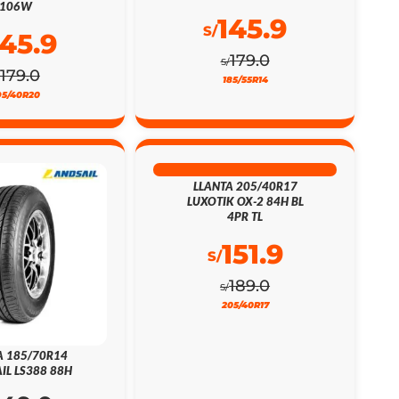
106W
145.9
S/
145.9
179.0
S/
179.0
185/55R14
95/40R20
20% DSCTO
LLANTA 205/40R17
LUXOTIK OX-2 84H BL
4PR TL
151.9
S/
189.0
S/
205/40R17
A 185/70R14
IL LS388 88H