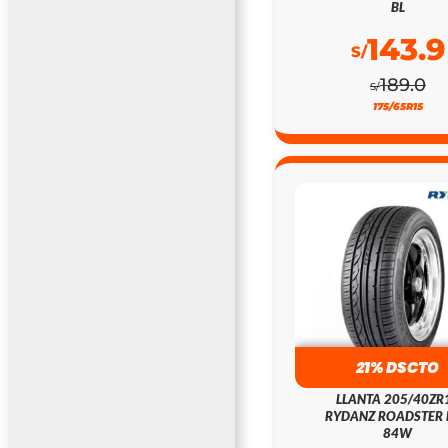
BL
143.9
S/
189.0
S/
175/65R15
21% DSCTO
LLANTA 205/40ZR
RYDANZ ROADSTER 
84W