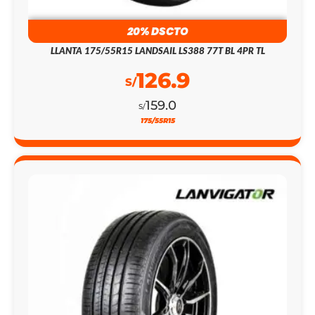
20% DSCTO
LLANTA 175/55R15 LANDSAIL LS388 77T BL 4PR TL
126.9
S/
159.0
S/
175/55R15