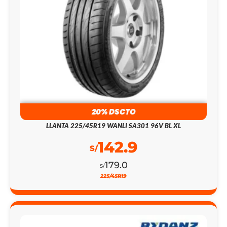
20% DSCTO
LLANTA 225/45R19 WANLI SA301 96V BL XL
142.9
S/
179.0
S/
225/45R19