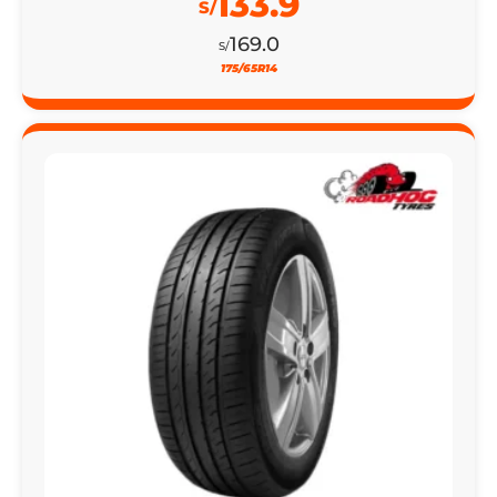
133.9
S/
169.0
S/
175/65R14