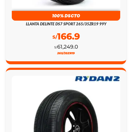
100% DSCTO
LLANTA DELINTE DS7 SPORT 265/35ZR19 99Y
166.9
S/
61,249.0
S/
265/35ZR19