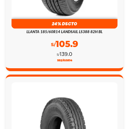
24% DSCTO
LLANTA 185/60R14 LANDSAIL LS388 82H BL
105.9
S/
139.0
S/
185/60R14