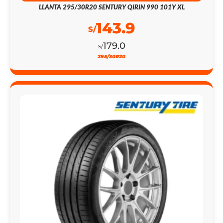
LLANTA 295/30R20 SENTURY QIRIN 990 101Y XL
143.9
S/
179.0
S/
295/30R20