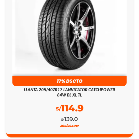
17% DSCTO
LLANTA 205/40ZR17 LANVIGATOR CATCHPOWER
84W BL XL TL
114.9
S/
139.0
S/
205/40ZR17