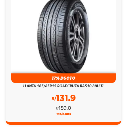
17% DSCTO
LLANTA 185/65R15 ROADCRUZA RA510 88H TL
131.9
S/
159.0
S/
185/65R15