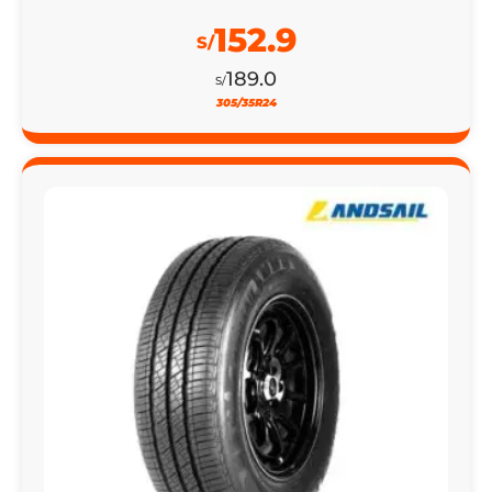
152.9
S/
189.0
S/
305/35R24