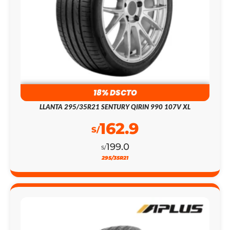
18% DSCTO
LLANTA 295/35R21 SENTURY QIRIN 990 107V XL
162.9
S/
199.0
S/
295/35R21