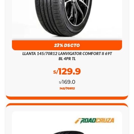
23% DSCTO
LLANTA 145/70R12 LANVIGATOR COMFORT II 69T
BL 4PR TL
129.9
S/
169.0
S/
145/70R12