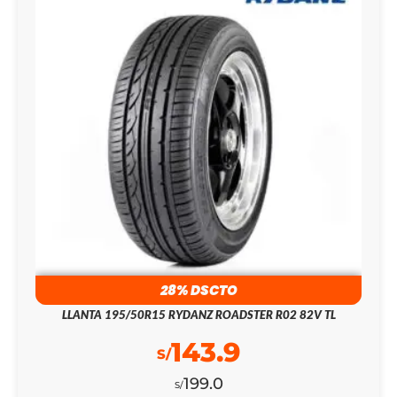
28% DSCTO
LLANTA 195/50R15 RYDANZ ROADSTER R02 82V TL
143.9
S/
199.0
S/