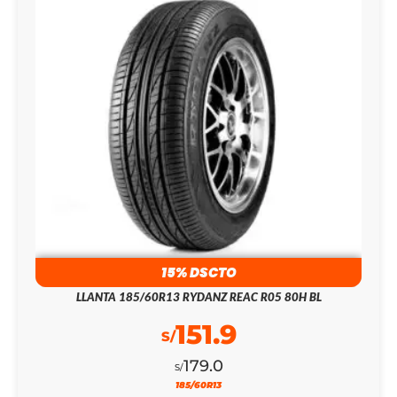
15% DSCTO
LLANTA 185/60R13 RYDANZ REAC R05 80H BL
151.9
S/
179.0
S/
185/60R13