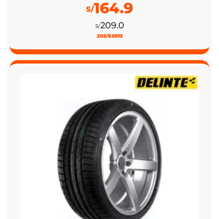
164.9
S/
209.0
S/
205/65R15