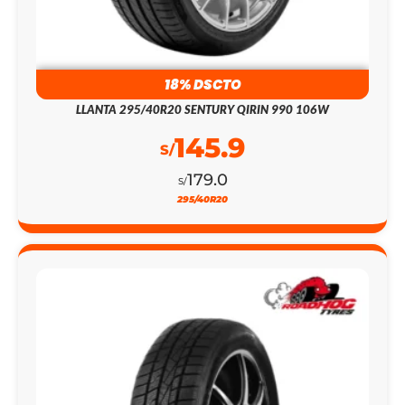
18% DSCTO
LLANTA 295/40R20 SENTURY QIRIN 990 106W
145.9
S/
179.0
S/
295/40R20