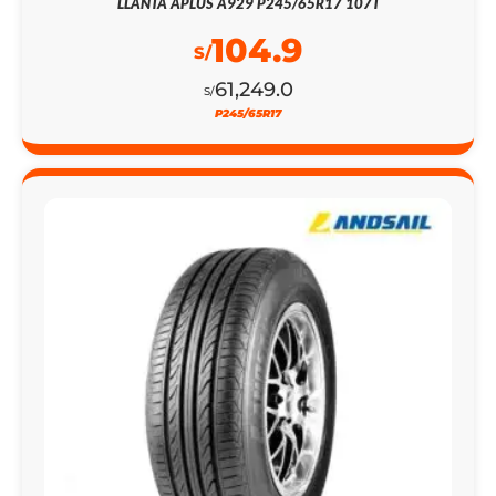
LLANTA APLUS A929 P245/65R17 107T
104.9
S/
61,249.0
S/
P245/65R17