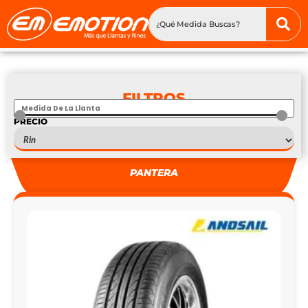
FILTROS
PRECIO
S
—
S
PANTERA