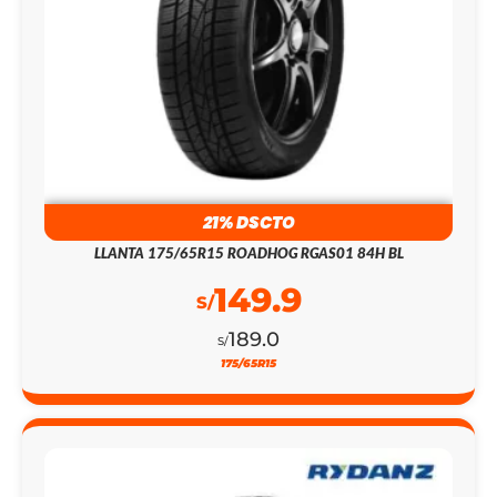
21% DSCTO
LLANTA 175/65R15 ROADHOG RGAS01 84H BL
149.9
S/
189.0
S/
175/65R15