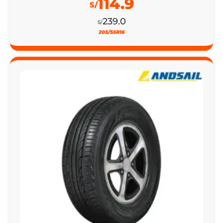
114.9
S/
239.0
S/
205/55R16