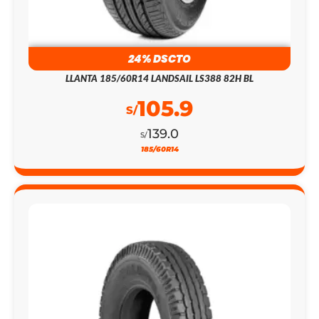
24% DSCTO
LLANTA 185/60R14 LANDSAIL LS388 82H BL
105.9
S/
139.0
S/
185/60R14