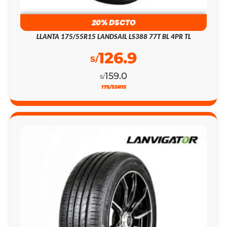
20% DSCTO
LLANTA 175/55R15 LANDSAIL LS388 77T BL 4PR TL
126.9
S/
159.0
S/
175/55R15