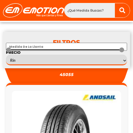
FILTROS
PRECIO
S
—
S
45055