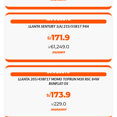
100% DSCTO
LLANTA SENTURY 1(A) 215/55R17 94H
171.9
S/
61,249.0
S/
215/55R17
24% DSCTO
LLANTA 205/45RF17 MOMO TOPRUN M30 RSC 84W
RUNFLAT OS
173.9
S/
229.0
S/
205/45ZR17