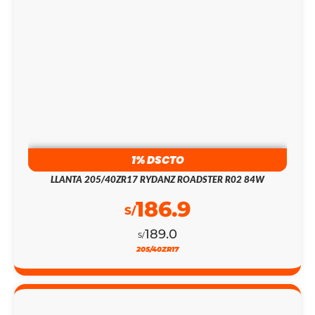
14% DSCTO
LLANTA 205/60R15 RYDANZ REAC R05 91V BL 4PR
TL
188.9
S/
219.0
S/
205/60R15