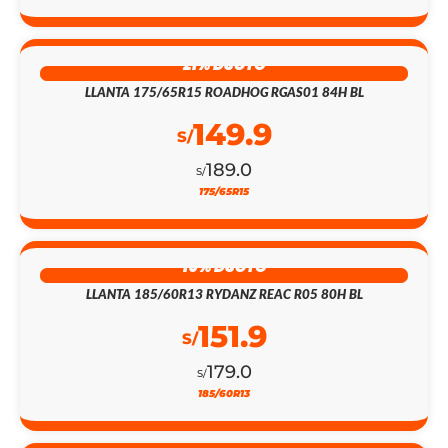
21% DSCTO
LLANTA 175/65R15 ROADHOG RGAS01 84H BL
149.9
S/
189.0
S/
175/65R15
15% DSCTO
LLANTA 185/60R13 RYDANZ REAC R05 80H BL
151.9
S/
179.0
S/
185/60R13