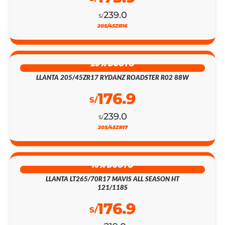
239.0
S/
205/45ZR16
26% DSCTO
LLANTA 205/45ZR17 RYDANZ ROADSTER R02 88W
176.9
S/
239.0
S/
205/45ZR17
19% DSCTO
LLANTA LT265/70R17 MAVIS ALL SEASON HT
121/118S
176.9
S/