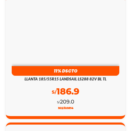
LLANTA 205/40ZR17 RYDANZ ROADSTER R02 84W
186.9
S/
189.0
S/
205/40ZR17
18% DSCTO
LLANTA 265/40R22 SENTURY QIRIN 990 106W XL
187.9
S/
229.0
S/
265/40R22