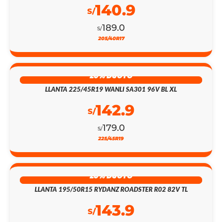
140.9
S/
189.0
S/
205/40R17
20% DSCTO
LLANTA 225/45R19 WANLI SA301 96V BL XL
142.9
S/
179.0
S/
225/45R19
28% DSCTO
LLANTA 195/50R15 RYDANZ ROADSTER R02 82V TL
143.9
S/