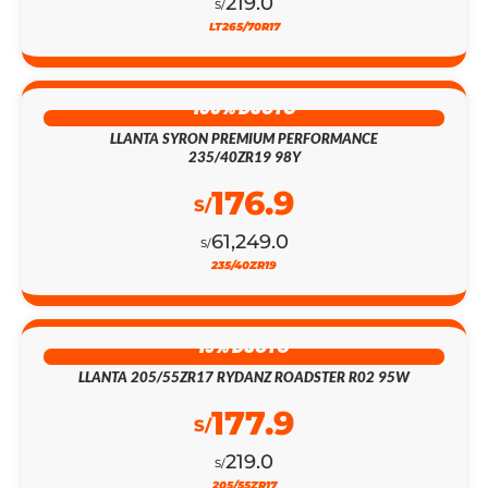
219.0
S/
LT265/70R17
100% DSCTO
LLANTA SYRON PREMIUM PERFORMANCE
235/40ZR19 98Y
176.9
S/
61,249.0
S/
235/40ZR19
19% DSCTO
LLANTA 205/55ZR17 RYDANZ ROADSTER R02 95W
177.9
S/
219.0
S/
205/55ZR17