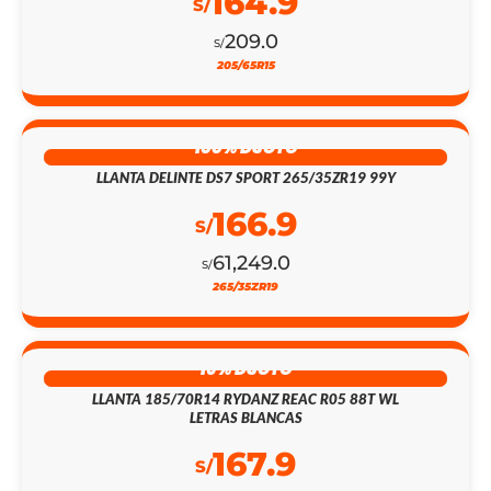
164.9
S/
209.0
S/
205/65R15
100% DSCTO
LLANTA DELINTE DS7 SPORT 265/35ZR19 99Y
166.9
S/
61,249.0
S/
265/35ZR19
16% DSCTO
LLANTA 185/70R14 RYDANZ REAC R05 88T WL
LETRAS BLANCAS
167.9
S/