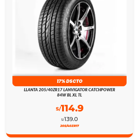
17% DSCTO
LLANTA 205/40ZR17 LANVIGATOR CATCHPOWER
84W BL XL TL
114.9
S/
139.0
S/
205/40ZR17