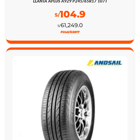
LLANTA APLUS A929 P245/65R17 107T
104.9
S/
61,249.0
S/
P245/65R17