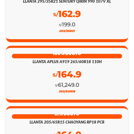
LLANTA 295/35R21 SENTURY QIRIN 990 107V XL
162.9
S/
199.0
S/
295/35R21
100% DSCTO
LLANTA APLUS A919 265/60R18 110H
164.9
S/
61,249.0
S/
265/60R18
21% DSCTO
LLANTA 205/65R15 CHAOYANG RP18 PCR