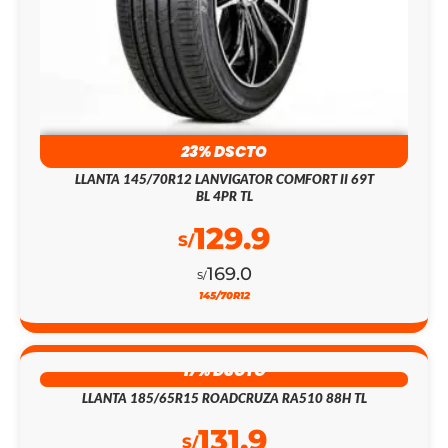
23% DSCTO
LLANTA 145/70R12 LANVIGATOR COMFORT II 69T
BL 4PR TL
129.9
S/
169.0
S/
145/70R12
17% DSCTO
LLANTA 185/65R15 ROADCRUZA RA510 88H TL
131.9
S/