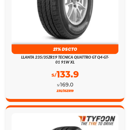
21% DSCTO
LLANTA 235/35ZR19 TECNICA QUATTRO GT Q4-GT-
01 91W XL
133.9
S/
169.0
S/
235/35ZR19