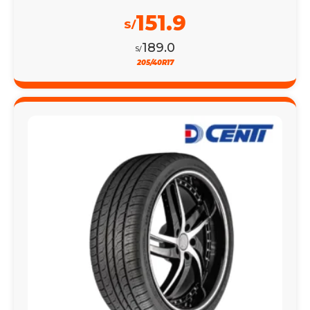
151.9
S/
189.0
S/
205/40R17