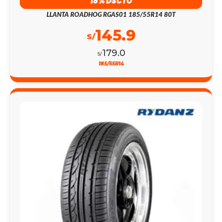
18% DSCTO
LLANTA ROADHOG RGAS01 185/55R14 80T
145.9
S/
179.0
S/
185/55R14