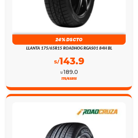
24% DSCTO
LLANTA 175/65R15 ROADHOG RGAS01 84H BL
143.9
S/
189.0
S/
175/65R15