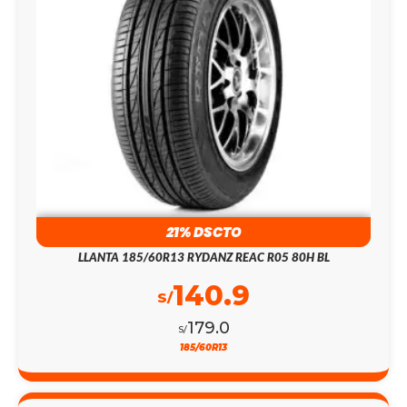
21% DSCTO
LLANTA 185/60R13 RYDANZ REAC R05 80H BL
140.9
S/
179.0
S/
185/60R13