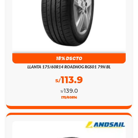
18% DSCTO
LLANTA 175/60R14 ROADHOG RGS01 79H BL
113.9
S/
139.0
S/
175/60R14