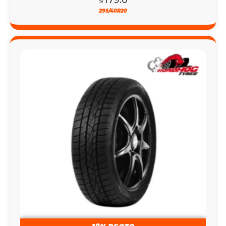
S/
295/40R20