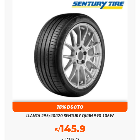
18% DSCTO
LLANTA 295/40R20 SENTURY QIRIN 990 106W
145.9
S/
179.0