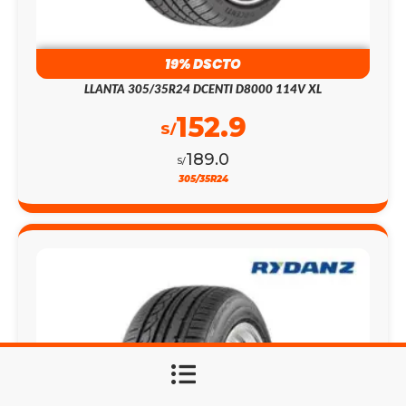
19% DSCTO
LLANTA 305/35R24 DCENTI D8000 114V XL
152.9
S/
189.0
S/
305/35R24