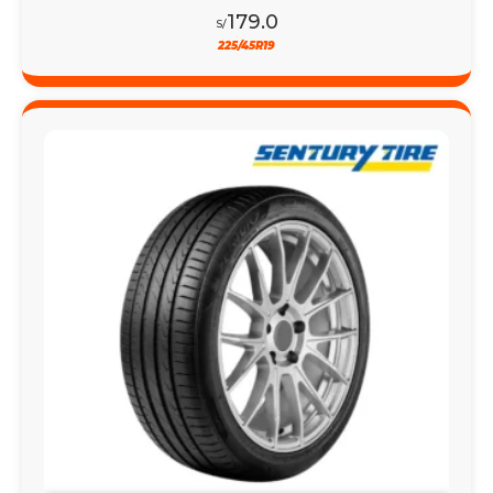
179.0
S/
225/45R19