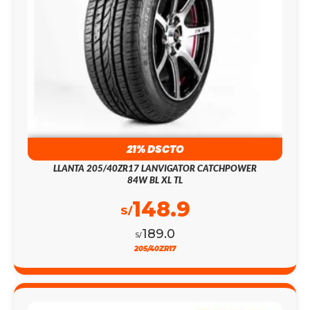
21% DSCTO
LLANTA 205/40ZR17 LANVIGATOR CATCHPOWER
84W BL XL TL
148.9
S/
189.0
S/
205/40ZR17