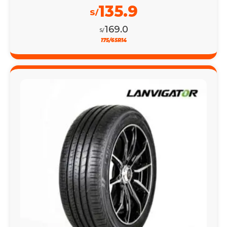
135.9
S/
169.0
S/
175/65R14