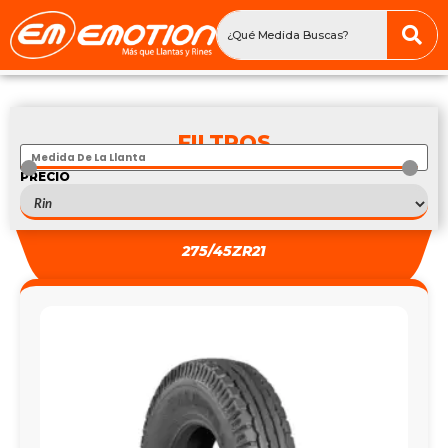
FILTROS
PRECIO
S
303
—
S
303
275/45ZR21