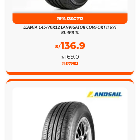
19% DSCTO
LLANTA 145/70R12 LANVIGATOR COMFORT II 69T
BL 4PR TL
136.9
S/
169.0
S/
145/70R12