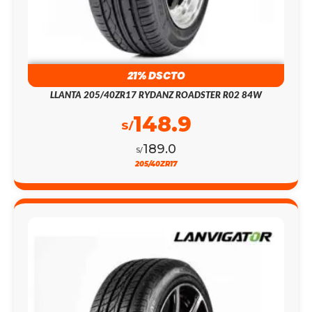
21% DSCTO
LLANTA 205/40ZR17 RYDANZ ROADSTER R02 84W
148.9
S/
189.0
S/
205/40ZR17