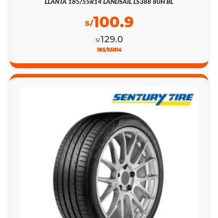
LLANTA 185/55R14 LANDSAIL LS388 80H BL
100.9
S/
129.0
S/
185/55R14