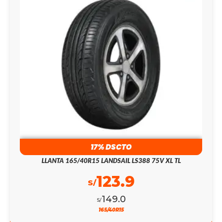
17% DSCTO
LLANTA 165/40R15 LANDSAIL LS388 75V XL TL
123.9
S/
149.0
S/
165/40R15