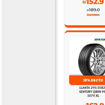
152.9
S/
189.0
S/
305/35R24
18% DSCTO
LLANTA 295/35R
SENTURY QIRIN 9
107V XL