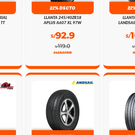
22% DSCTO
22
RIAL
LLANTA 245/40ZR18
LLANT
 TT
APLUS A607 XL 97W
LANDSAI
92.9
S/
S/
119.0
S/
S
245/40ZR18
1