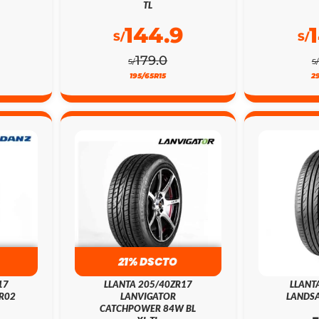
TL
144.9
S/
S/
179.0
S/
S/
195/65R15
2
21% DSCTO
17
LLANTA 205/40ZR17
LLANT
R02
LANVIGATOR
LANDSA
CATCHPOWER 84W BL