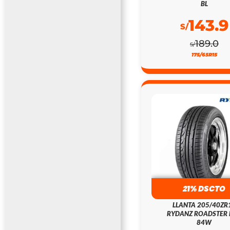
BL
143.9
S/
189.0
S/
175/65R15
21% DSCTO
LLANTA 205/40ZR
RYDANZ ROADSTER 
84W