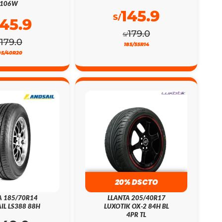
106W
145.9
S/
145.9
179.0
S/
179.0
185/55R14
95/40R20
20% DSCTO
A 185/70R14
LLANTA 205/40R17
IL LS388 88H
LUXOTIK OX-2 84H BL
4PR TL