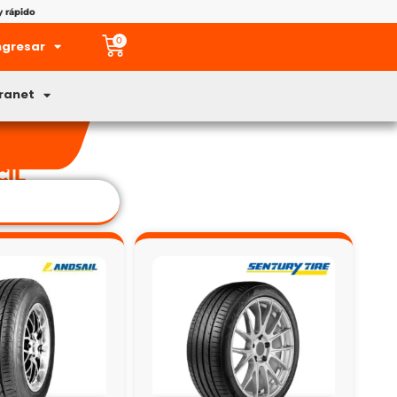
y rápido
0
ngresar
tranet
CIL