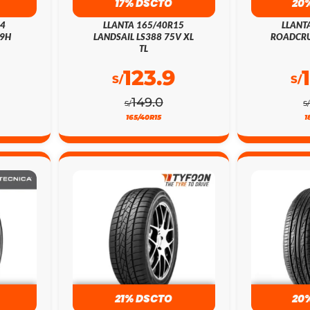
17% DSCTO
20
14
LLANTA 165/40R15
LLANT
79H
LANDSAIL LS388 75V XL
ROADCRU
TL
123.9
S/
S/
149.0
S/
S
165/40R15
1
21% DSCTO
20