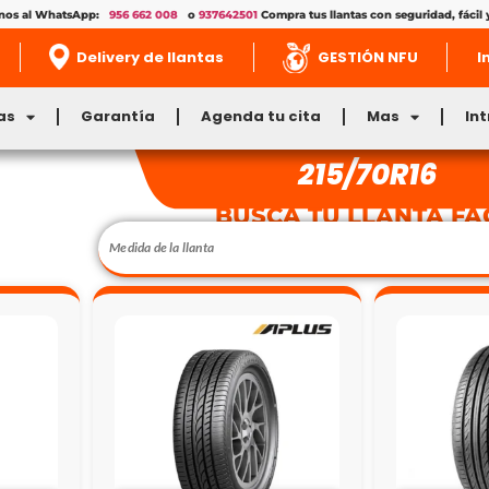
enos al WhatsApp:
956 662 008
o
937642501
Compra tus llantas con seguridad, fácil 
Delivery de llantas
GESTIÓN NFU
I
as
Garantía
Agenda tu cita
Mas
In
215/70R16
BUSCA TU LLANTA FÁ