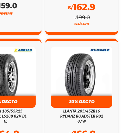
159.0
162.9
S/
75/55R15
199.0
S/
195/65R15
% DSCTO
20% DSCTO
A 185/55R15
LLANTA 205/45ZR16
L LS288 82V BL
RYDANZ ROADSTER R02
TL
87W