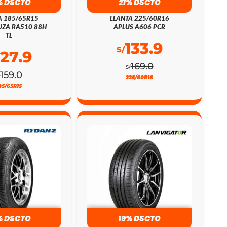
% DSCTO
21% DSCTO
A 185/65R15
LLANTA 225/60R16
ZA RA510 88H
APLUS A606 PCR
TL
133.9
S/
127.9
169.0
S/
159.0
/
225/60R16
85/65R15
% DSCTO
19% DSCTO