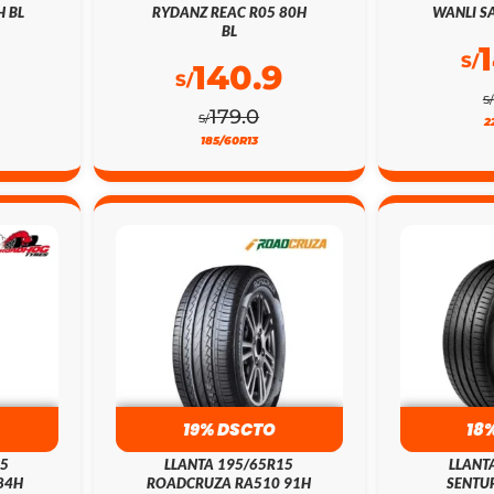
H BL
RYDANZ REAC R05 80H
WANLI SA
BL
S/
140.9
S/
S/
179.0
S/
2
185/60R13
19% DSCTO
18
15
LLANTA 195/65R15
LLANT
84H
ROADCRUZA RA510 91H
SENTUR