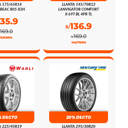
A 175/65R14
LLANTA 145/70R12
REAC R05 82H
LANVIGATOR COMFORT
II 69T BL 4PR TL
135.9
136.9
S/
169.0
169.0
S/
75/65R14
145/70R12
% DSCTO
20% DSCTO
A 225/45R19
LLANTA 295/30R20