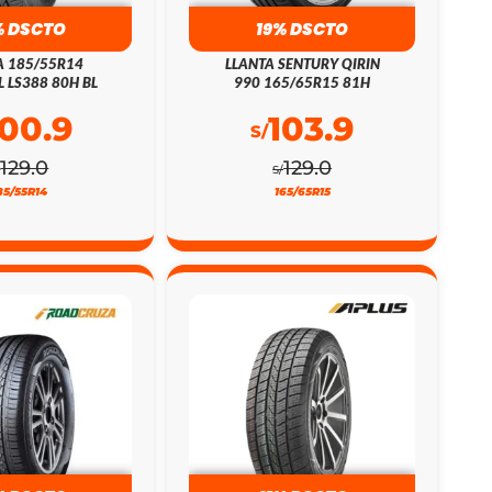
% DSCTO
19% DSCTO
A 185/55R14
LLANTA SENTURY QIRIN
L LS388 80H BL
990 165/65R15 81H
100.9
103.9
S/
129.0
129.0
/
S/
85/55R14
165/65R15