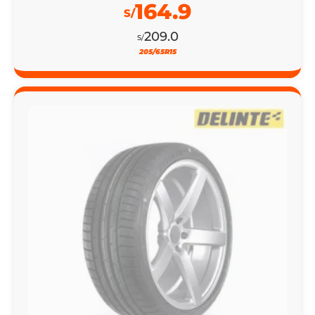
164.9
S/
209.0
S/
205/65R15