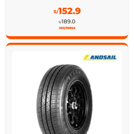
152.9
S/
189.0
S/
305/35R24