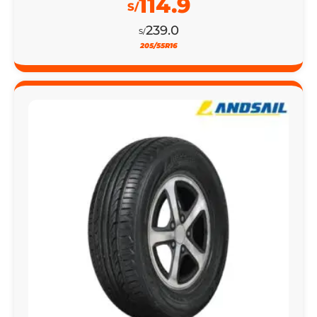
114.9
S/
239.0
S/
205/55R16