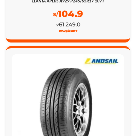
LLANTA APLUS A929 P245/65R17 107T
104.9
S/
61,249.0
S/
P245/65R17