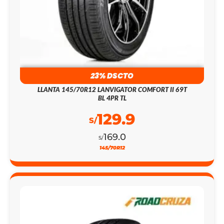
23% DSCTO
LLANTA 145/70R12 LANVIGATOR COMFORT II 69T
BL 4PR TL
129.9
S/
169.0
S/
145/70R12