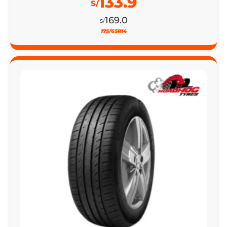
133.9
S/
169.0
S/
175/65R14