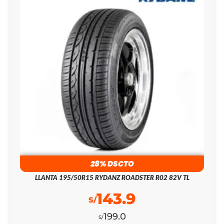
28% DSCTO
LLANTA 195/50R15 RYDANZ ROADSTER R02 82V TL
143.9
S/
199.0
S/