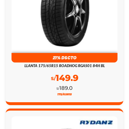
21% DSCTO
LLANTA 175/65R15 ROADHOG RGAS01 84H BL
149.9
S/
189.0
S/
175/65R15