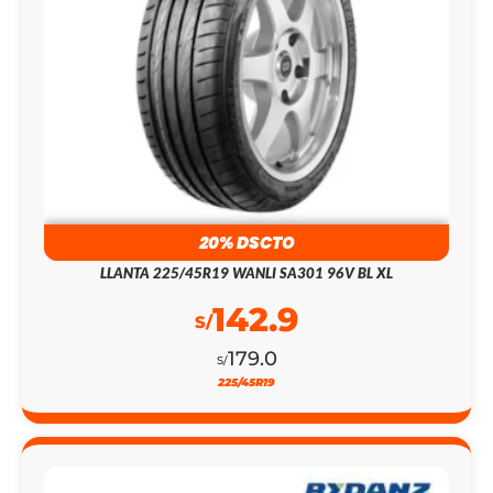
20% DSCTO
LLANTA 225/45R19 WANLI SA301 96V BL XL
142.9
S/
179.0
S/
225/45R19