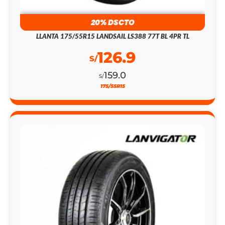
20% DSCTO
LLANTA 175/55R15 LANDSAIL LS388 77T BL 4PR TL
126.9
S/
159.0
S/
175/55R15