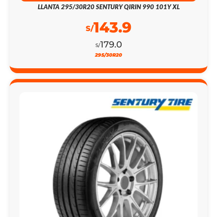
LLANTA 295/30R20 SENTURY QIRIN 990 101Y XL
143.9
S/
179.0
S/
295/30R20