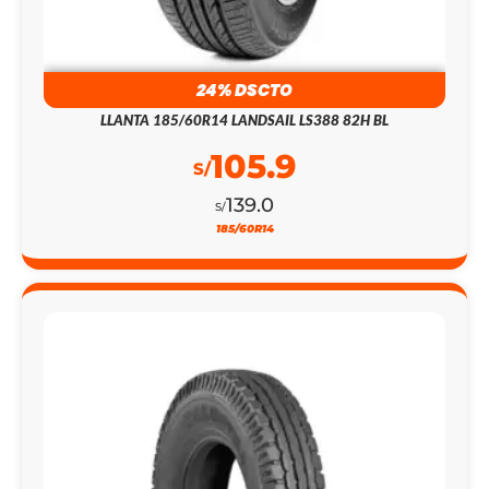
24% DSCTO
LLANTA 185/60R14 LANDSAIL LS388 82H BL
105.9
S/
139.0
S/
185/60R14