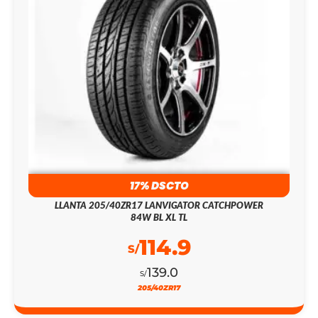
17% DSCTO
LLANTA 205/40ZR17 LANVIGATOR CATCHPOWER
84W BL XL TL
114.9
S/
139.0
S/
205/40ZR17