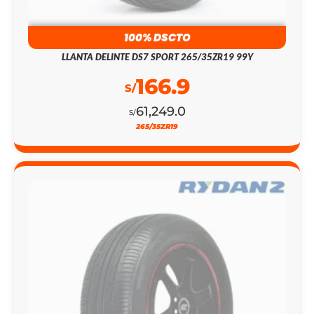
100% DSCTO
LLANTA DELINTE DS7 SPORT 265/35ZR19 99Y
166.9
S/
61,249.0
S/
265/35ZR19