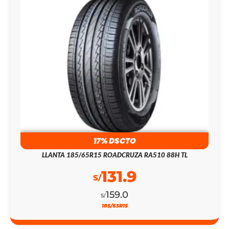
17% DSCTO
LLANTA 185/65R15 ROADCRUZA RA510 88H TL
131.9
S/
159.0
S/
185/65R15