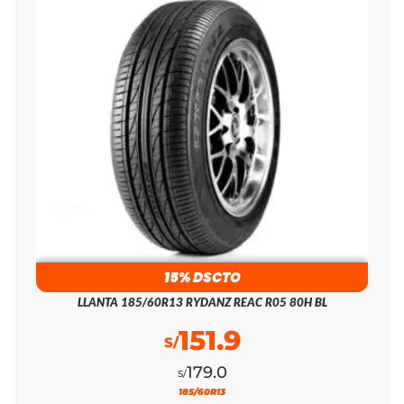
15% DSCTO
LLANTA 185/60R13 RYDANZ REAC R05 80H BL
151.9
S/
179.0
S/
185/60R13