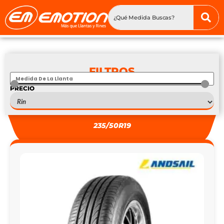
FILTROS
PRECIO
S
—
S
235/50R19