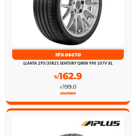
18% DSCTO
LLANTA 295/35R21 SENTURY QIRIN 990 107V XL
162.9
S/
199.0
S/
295/35R21