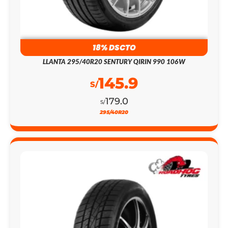
18% DSCTO
LLANTA 295/40R20 SENTURY QIRIN 990 106W
145.9
S/
179.0
S/
295/40R20