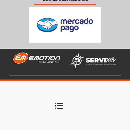
llantas Emotion es una marca registrada de Inversiones Servicar
20505592035
OPTIMIZED BY SERAPHINITE ACCELERATOR
TURNS ON SITE HIGH SPEED TO BE ATTRACTIVE FOR PEOPLE AND
SEARCH ENGINES.