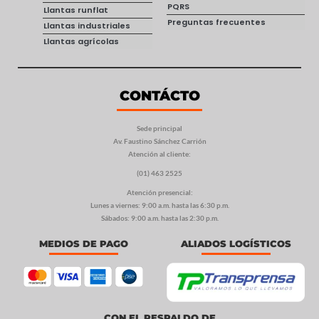
PQRS
Llantas runflat
Preguntas frecuentes
Llantas industriales
Llantas agrícolas
CONTÁCTO
Sede principal
Av. Faustino Sánchez Carrión
Atención al cliente:
(01) 463 2525
Atención presencial:
Lunes a viernes: 9:00 a.m. hasta las 6:30 p.m.
Sábados: 9:00 a.m. hasta las 2:30 p.m.
MEDIOS DE PAGO
ALIADOS LOGÍSTICOS
CON EL RESPALDO DE