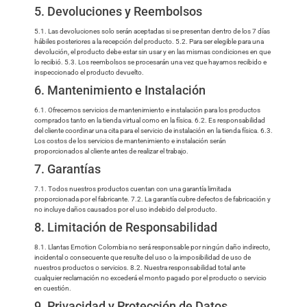
5. Devoluciones y Reembolsos
5.1. Las devoluciones solo serán aceptadas si se presentan dentro de los 7 días
hábiles posteriores a la recepción del producto. 5.2. Para ser elegible para una
devolución, el producto debe estar sin usar y en las mismas condiciones en que
lo recibió. 5.3. Los reembolsos se procesarán una vez que hayamos recibido e
inspeccionado el producto devuelto.
6. Mantenimiento e Instalación
6.1. Ofrecemos servicios de mantenimiento e instalación para los productos
comprados tanto en la tienda virtual como en la física. 6.2. Es responsabilidad
del cliente coordinar una cita para el servicio de instalación en la tienda física. 6.3.
Los costos de los servicios de mantenimiento e instalación serán
proporcionados al cliente antes de realizar el trabajo.
7. Garantías
7.1. Todos nuestros productos cuentan con una garantía limitada
proporcionada por el fabricante. 7.2. La garantía cubre defectos de fabricación y
no incluye daños causados por el uso indebido del producto.
8. Limitación de Responsabilidad
8.1. Llantas Emotion Colombia no será responsable por ningún daño indirecto,
incidental o consecuente que resulte del uso o la imposibilidad de uso de
nuestros productos o servicios. 8.2. Nuestra responsabilidad total ante
cualquier reclamación no excederá el monto pagado por el producto o servicio
en cuestión.
9. Privacidad y Protección de Datos