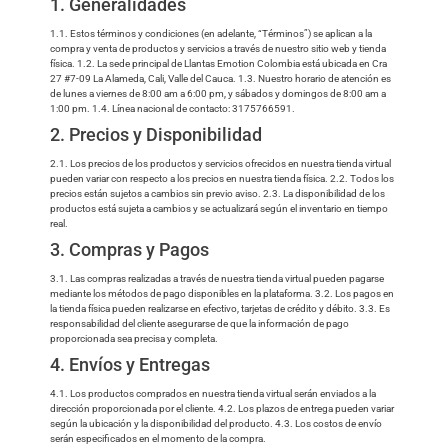
1. Generalidades
1.1. Estos términos y condiciones (en adelante, “Términos”) se aplican a la
compra y venta de productos y servicios a través de nuestro sitio web y tienda
física. 1.2. La sede principal de Llantas Emotion Colombia está ubicada en Cra
27 #7-09 La Alameda, Cali, Valle del Cauca. 1.3. Nuestro horario de atención es
de lunes a viernes de 8:00 am a 6:00 pm, y sábados y domingos de 8:00 am a
1:00 pm. 1.4. Línea nacional de contacto: 3175766591.
2. Precios y Disponibilidad
2.1. Los precios de los productos y servicios ofrecidos en nuestra tienda virtual
pueden variar con respecto a los precios en nuestra tienda física. 2.2. Todos los
precios están sujetos a cambios sin previo aviso. 2.3. La disponibilidad de los
productos está sujeta a cambios y se actualizará según el inventario en tiempo
real.
3. Compras y Pagos
3.1. Las compras realizadas a través de nuestra tienda virtual pueden pagarse
mediante los métodos de pago disponibles en la plataforma. 3.2. Los pagos en
la tienda física pueden realizarse en efectivo, tarjetas de crédito y débito. 3.3. Es
responsabilidad del cliente asegurarse de que la información de pago
proporcionada sea precisa y completa.
4. Envíos y Entregas
4.1. Los productos comprados en nuestra tienda virtual serán enviados a la
dirección proporcionada por el cliente. 4.2. Los plazos de entrega pueden variar
según la ubicación y la disponibilidad del producto. 4.3. Los costos de envío
serán especificados en el momento de la compra.