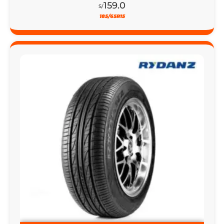
21% DSCTO
LLANTA 175/65R14 RYDANZ REAC R05 82H