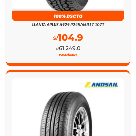
LLANTA APLUS A929 P245/65R17 107T
104.9
S/
61,249.0
S/
P245/65R17