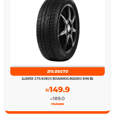
21% DSCTO
LLANTA 175/65R15 ROADHOG RGAS01 84H BL
149.9
S/
189.0
S/
175/65R15