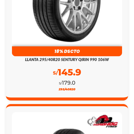
18% DSCTO
LLANTA 295/40R20 SENTURY QIRIN 990 106W
145.9
S/
179.0
S/
295/40R20