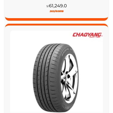
21% DSCTO
LLANTA 205/65R15 CHAOYANG RP18 PCR