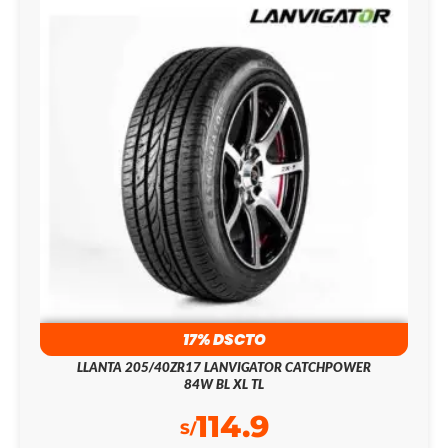
17% DSCTO
LLANTA 205/40ZR17 LANVIGATOR CATCHPOWER
84W BL XL TL
114.9
S/
139.0
S/
205/40ZR17