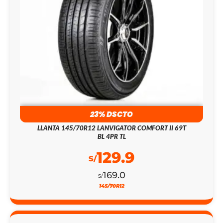
23% DSCTO
LLANTA 145/70R12 LANVIGATOR COMFORT II 69T
BL 4PR TL
129.9
S/
169.0
S/
145/70R12