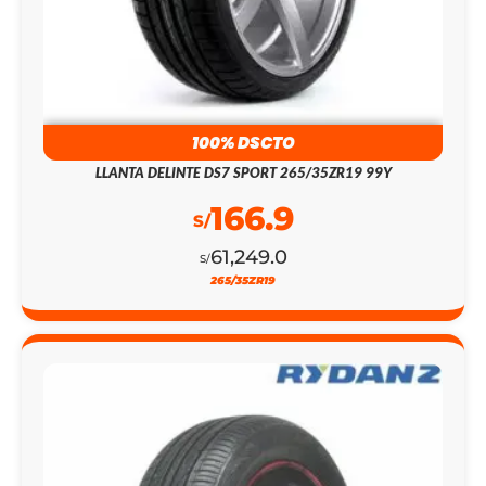
100% DSCTO
LLANTA DELINTE DS7 SPORT 265/35ZR19 99Y
166.9
S/
61,249.0
S/
265/35ZR19