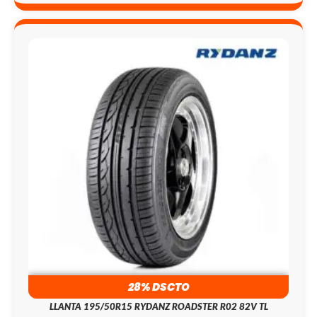
28% DSCTO
LLANTA 195/50R15 RYDANZ ROADSTER R02 82V TL
143.9
S/
199.0
S/