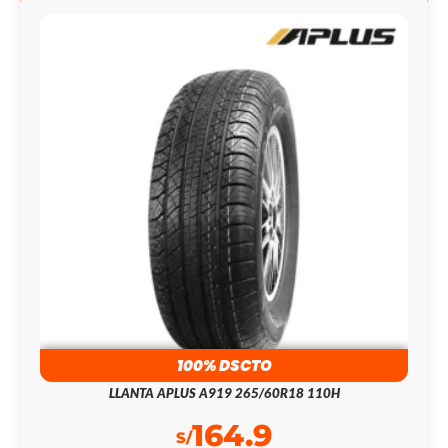
100% DSCTO
LLANTA APLUS A919 265/60R18 110H
164.9
S/
61,249.0
S/
265/60R18