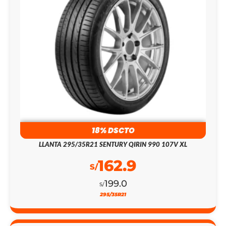
18% DSCTO
LLANTA 295/35R21 SENTURY QIRIN 990 107V XL
162.9
S/
199.0
S/
295/35R21