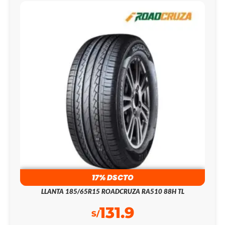
17% DSCTO
LLANTA 185/65R15 ROADCRUZA RA510 88H TL
131.9
S/
159.0
S/
185/65R15