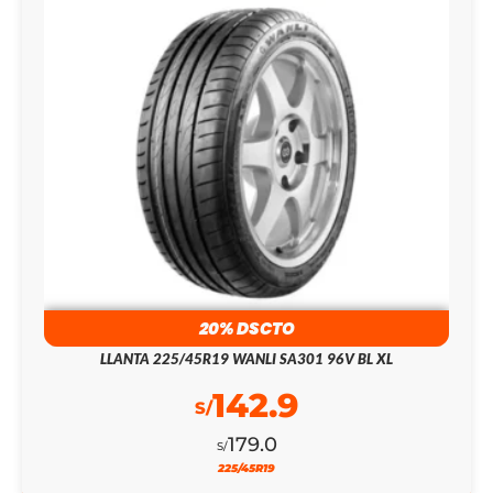
20% DSCTO
LLANTA 225/45R19 WANLI SA301 96V BL XL
142.9
S/
179.0
S/
225/45R19