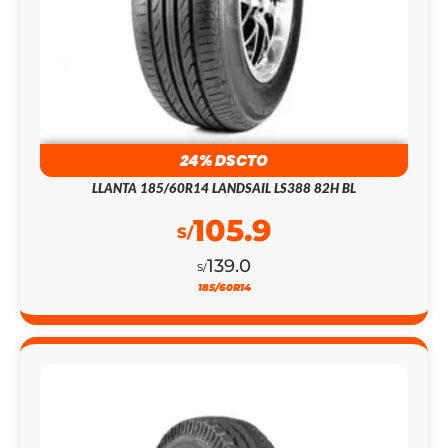
24% DSCTO
LLANTA 185/60R14 LANDSAIL LS388 82H BL
105.9
S/
139.0
S/
185/60R14