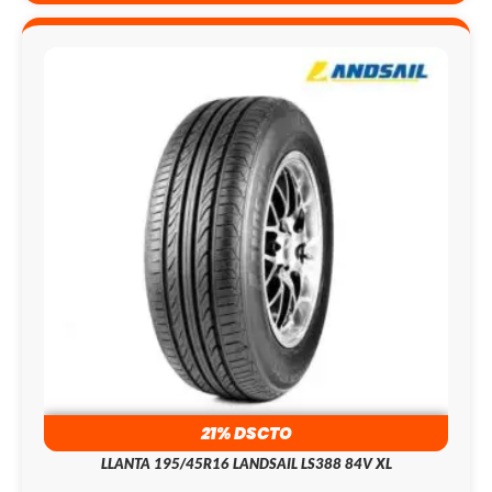
21% DSCTO
LLANTA 195/45R16 LANDSAIL LS388 84V XL
101.9
S/
129.0
S/
195/45R16