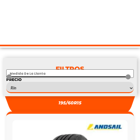
FILTROS
PRECIO
S
—
S
195/60R15