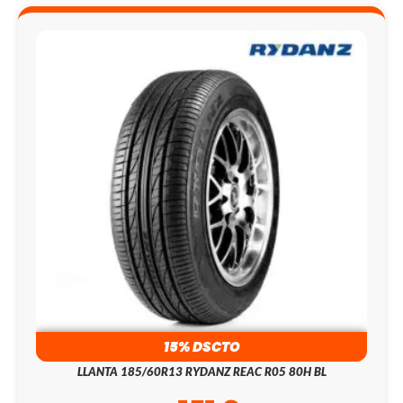
15% DSCTO
LLANTA 185/60R13 RYDANZ REAC R05 80H BL
151.9
S/
179.0
S/
185/60R13