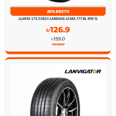
20% DSCTO
LLANTA 175/55R15 LANDSAIL LS388 77T BL 4PR TL
126.9
S/
159.0
S/
175/55R15