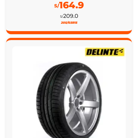
164.9
S/
209.0
S/
205/65R15