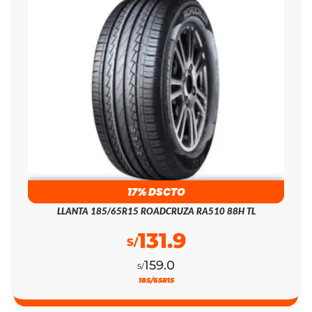
17% DSCTO
LLANTA 185/65R15 ROADCRUZA RA510 88H TL
131.9
S/
159.0
S/
185/65R15