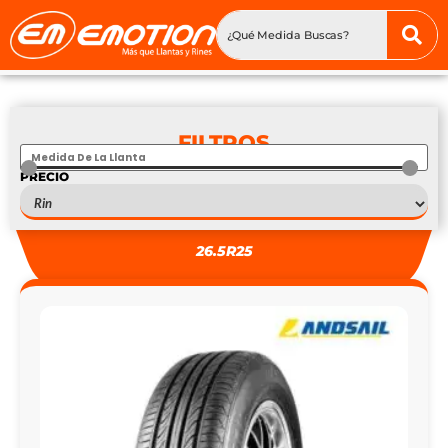
FILTROS
PRECIO
S
—
S
26.5R25