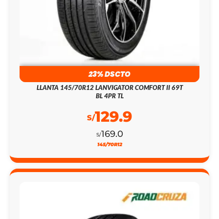
23% DSCTO
LLANTA 145/70R12 LANVIGATOR COMFORT II 69T
BL 4PR TL
129.9
S/
169.0
S/
145/70R12