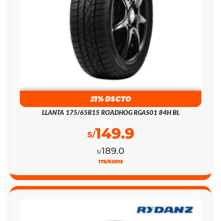
21% DSCTO
LLANTA 175/65R15 ROADHOG RGAS01 84H BL
149.9
S/
189.0
S/
175/65R15