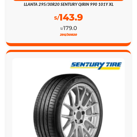
LLANTA 295/30R20 SENTURY QIRIN 990 101Y XL
143.9
S/
179.0
S/
295/30R20