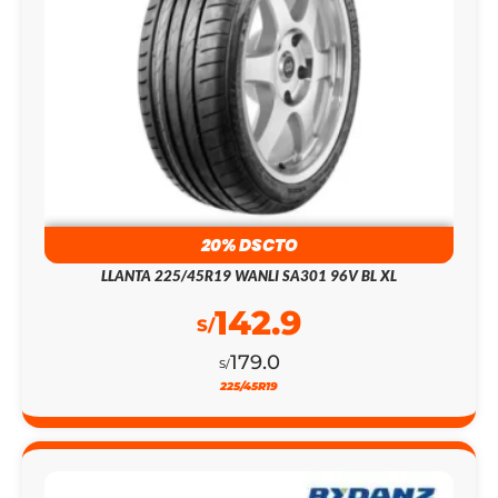
20% DSCTO
LLANTA 225/45R19 WANLI SA301 96V BL XL
142.9
S/
179.0
S/
225/45R19