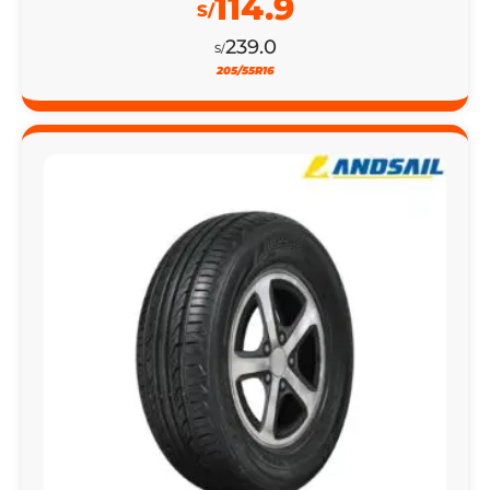
114.9
S/
239.0
S/
205/55R16