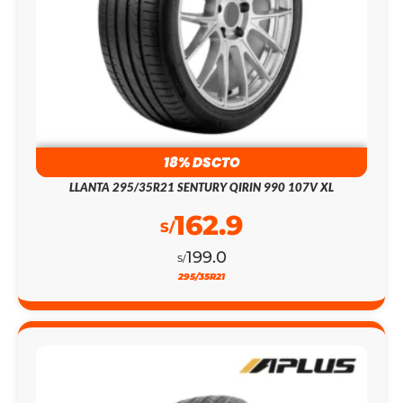
18% DSCTO
LLANTA 295/35R21 SENTURY QIRIN 990 107V XL
162.9
S/
199.0
S/
295/35R21