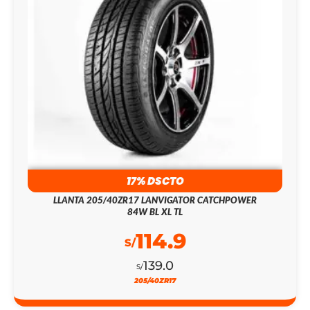
17% DSCTO
LLANTA 205/40ZR17 LANVIGATOR CATCHPOWER
84W BL XL TL
114.9
S/
139.0
S/
205/40ZR17