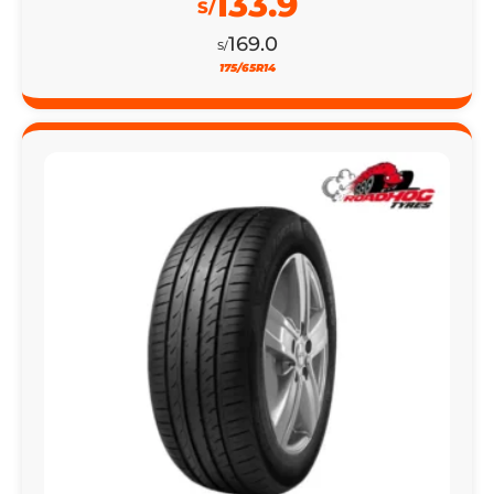
133.9
S/
169.0
S/
175/65R14