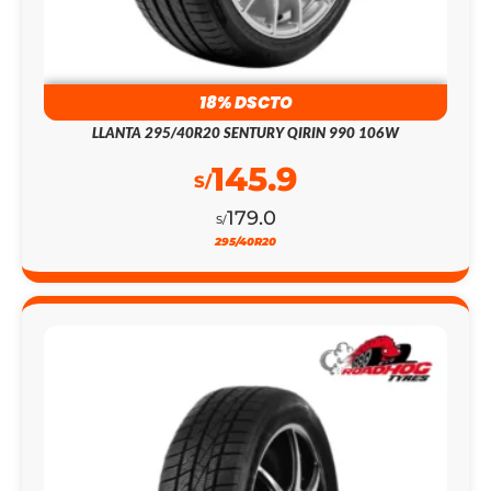
18% DSCTO
LLANTA 295/40R20 SENTURY QIRIN 990 106W
145.9
S/
179.0
S/
295/40R20