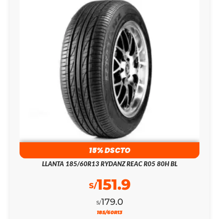
15% DSCTO
LLANTA 185/60R13 RYDANZ REAC R05 80H BL
151.9
S/
179.0
S/
185/60R13