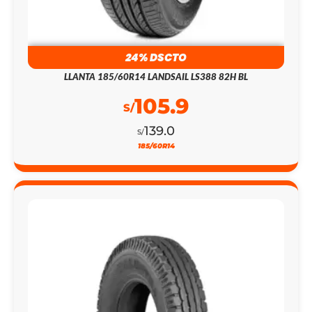
24% DSCTO
LLANTA 185/60R14 LANDSAIL LS388 82H BL
105.9
S/
139.0
S/
185/60R14