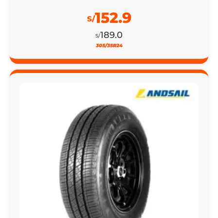
152.9
S/
189.0
S/
305/35R24