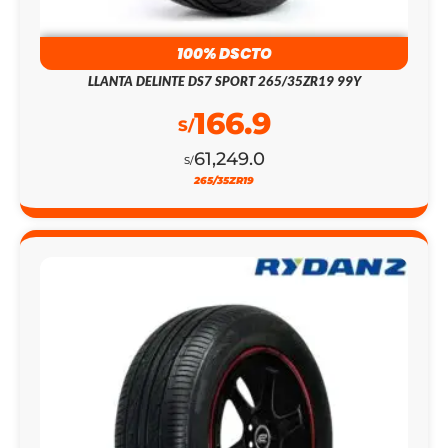
100% DSCTO
LLANTA DELINTE DS7 SPORT 265/35ZR19 99Y
166.9
S/
61,249.0
S/
265/35ZR19