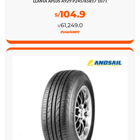
LLANTA APLUS A929 P245/65R17 107T
104.9
S/
61,249.0
S/
P245/65R17