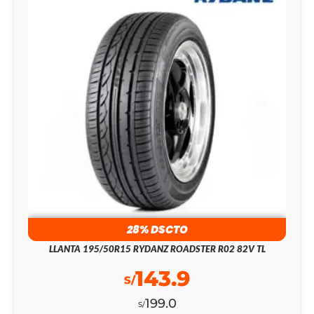
28% DSCTO
LLANTA 195/50R15 RYDANZ ROADSTER R02 82V TL
143.9
S/
199.0
S/